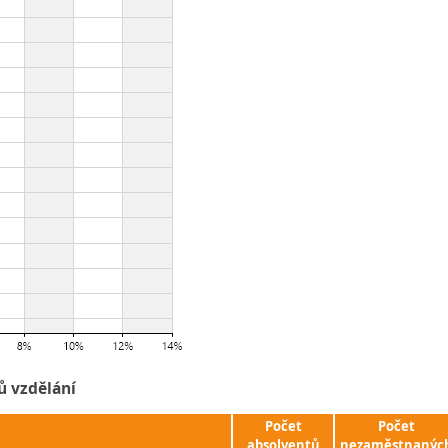
ů vzdělání
Počet
Počet
absolventů
nezaměstnanýc