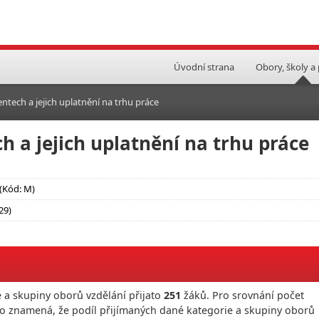
Úvodní strana
Obory, školy a
ntech a jejich uplatnění na trhu práce
h a jejich uplatnění na trhu práce
(Kód: M)
29)
 a skupiny oborů vzdělání přijato
251
žáků. Pro srovnání počet
To znamená, že podíl přijímaných dané kategorie a skupiny oborů