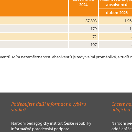
2024
absolventů
duben 2025
37 803
1 96
179
1
72
107
tů. Míra nezaměstnanosti absolventů je tedy velmi proměnlivá, a tudíž ne 
Potřebujete další informace k výběru
Chcete na
studia?
údajích o
Národní pedagogický institut České republiky
Národní ped
informačně poradenská podpora
oddělení še