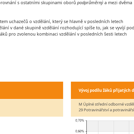
 porovnání s ostatními skupinami oborů
podprůměrný
a mezi dvěma
čtem uchazečů o vzdělání, který se hlavně v posledních letech
lání v dané skupině vzdělání rozhodující spíše to, jak se vyvíjí pod
 žáků pro zvolenou kombinaci vzdělání v posledních šesti letech
Vývoj podílu žáků přijatých 
M Úplné střední odborné vzděl
29 Potravinářství a potravinář