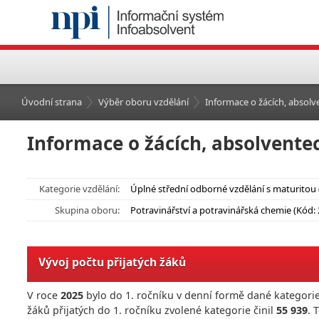
Úvodní strana
Výběr oboru vzdělání
Informace o žácích, absolve
Informace o žácích, absolventec
Kategorie vzdělání:
Úplné střední odborné vzdělání s maturitou 
Skupina oboru:
Potravinářství a potravinářská chemie (Kód: 
Vývoj počtu přijatých žáků
V roce
2025
bylo do 1. ročníku v denní formě dané kategorie
žáků přijatých do 1. ročníku zvolené kategorie činil
55 939
. 