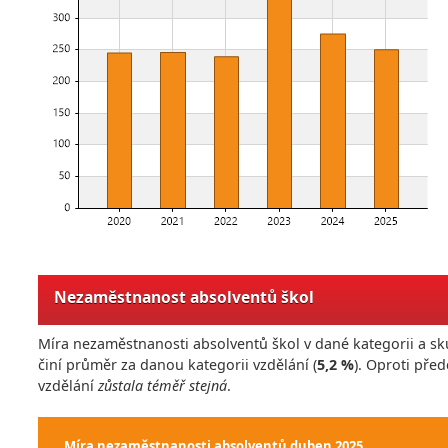
Nezaměstnanost absolventů škol
Míra nezaměstnanosti absolventů škol v dané kategorii a sk
činí průměr za danou kategorii vzdělání (
5,2 %
). Oproti př
vzdělání
zůstala téměř stejná
.
Míra nezaměstnanosti absolventů
duben 2025