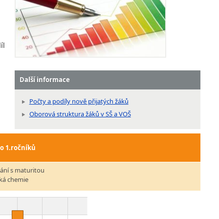
íl
Další informace
Počty a podíly nově přijatých žáků
Oborová struktura žáků v SŠ a VOŠ
do 1.ročníků
ání s maturitou
ská chemie