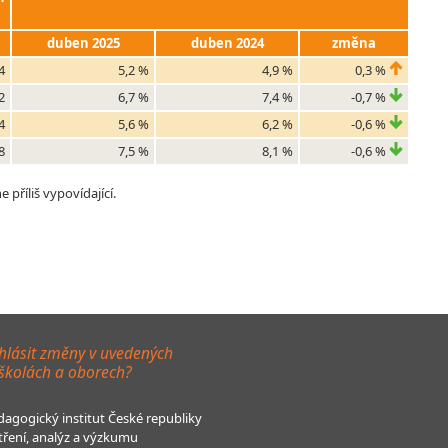
duben 2025
duben 2024
změna
4
5,2 %
4,9 %
0,3 %
2
6,7 %
7,4 %
-0,7 %
4
5,6 %
6,2 %
-0,6 %
8
7,5 %
8,1 %
-0,6 %
příliš vypovídající.
hlásit změny v uvedených
 školách a oborech?
agogický institut České republiky
tření, analýz a výzkumu