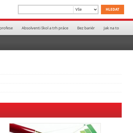
 profese
Absolventi škol a trh práce
Bez bariér
Jak na to