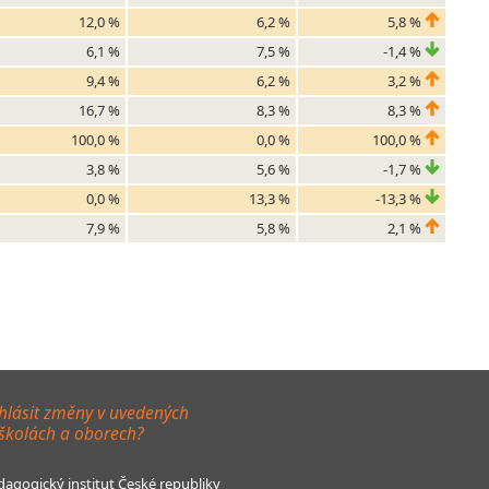
12,0 %
6,2 %
5,8 %
6,1 %
7,5 %
-1,4 %
9,4 %
6,2 %
3,2 %
16,7 %
8,3 %
8,3 %
100,0 %
0,0 %
100,0 %
3,8 %
5,6 %
-1,7 %
0,0 %
13,3 %
-13,3 %
7,9 %
5,8 %
2,1 %
hlásit změny v uvedených
 školách a oborech?
agogický institut České republiky