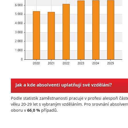
Jak a kde absolventi uplatňují své vzdělání?
Podle statistik zaměstnanosti pracuje v profesi alespoň č
věku 20-29 let s vybraným vzděláním. Pro srovnání absolven
oboru v
66,0 %
případů.