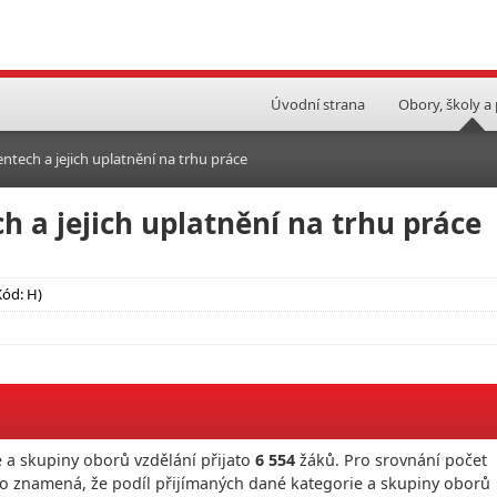
Úvodní strana
Obory, školy a
ntech a jejich uplatnění na trhu práce
h a jejich uplatnění na trhu práce
Kód: H)
 a skupiny oborů vzdělání přijato
6 554
žáků. Pro srovnání počet
To znamená, že podíl přijímaných dané kategorie a skupiny oborů