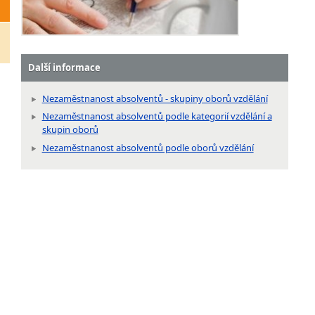
Další informace
Nezaměstnanost absolventů - skupiny oborů vzdělání
Nezaměstnanost absolventů podle kategorií vzdělání a
skupin oborů
Nezaměstnanost absolventů podle oborů vzdělání