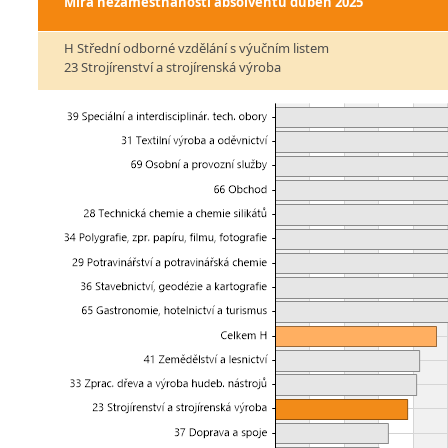
Míra nezaměstnanosti absolventů
duben 2025
H Střední odborné vzdělání s výučním listem
23 Strojírenství a strojírenská výroba