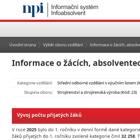
Úvodní strana
Výběr oboru vzdělání
Informace o žácích, absolve
Informace o žácích, absolventec
Kategorie vzdělání:
Střední odborné vzdělání s výučním listem (
Skupina oboru:
Strojírenství a strojírenská výroba (Kód: 23)
Vývoj počtu přijatých žáků
V roce
2025
bylo do 1. ročníku v denní formě dané kategorie
žáků přijatých do 1. ročníku zvolené kategorie činil
32 258
. 