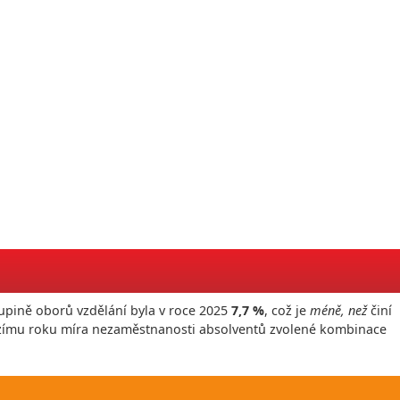
upině oborů vzdělání byla v roce
2025
7,7 %
, což je
méně, než
činí
ozímu roku míra nezaměstnanosti absolventů zvolené kombinace