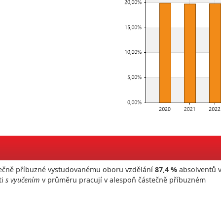
ástečně příbuzné vystudovanému oboru vzdělání
87,4 %
absolventů 
ti
s vyučením
v průměru pracují v alespoň částečně příbuzném