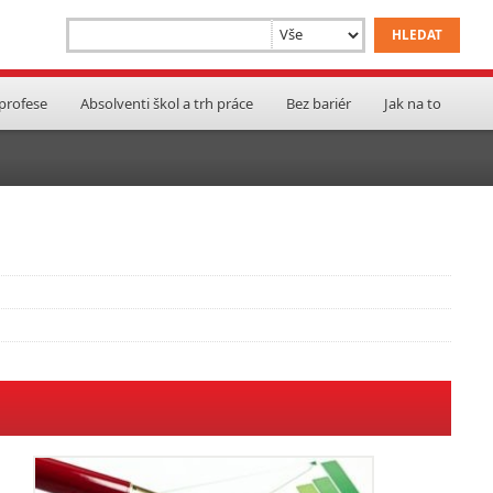
 profese
Absolventi škol a trh práce
Bez bariér
Jak na to