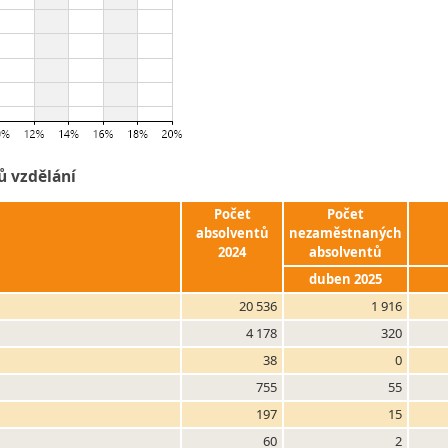
ů vzdělání
Počet
Počet
absolventů
nezaměstnaných
2024
absolventů
duben 2025
20 536
1 916
4 178
320
38
0
755
55
197
15
60
2