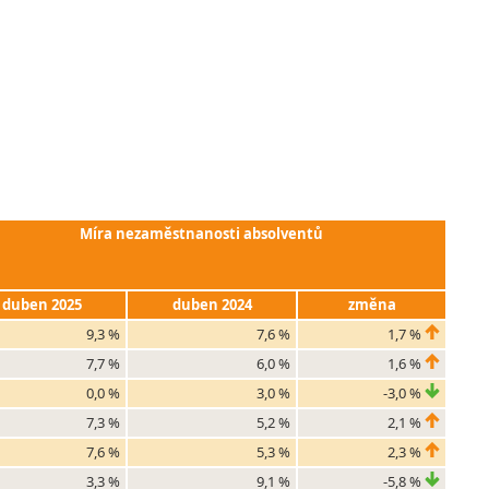
Míra nezaměstnanosti absolventů
duben 2025
duben 2024
změna
9,3 %
7,6 %
1,7 %
7,7 %
6,0 %
1,6 %
0,0 %
3,0 %
-3,0 %
7,3 %
5,2 %
2,1 %
7,6 %
5,3 %
2,3 %
3,3 %
9,1 %
-5,8 %