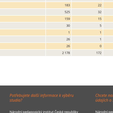
183
22
525
32
159
15
30
5
1
1
26
1
26
0
2 178
172
Potřebujete další informace k výběru
Chcete na
studia?
údajích o
Národní pedagogický institut České republiky
Národní ped