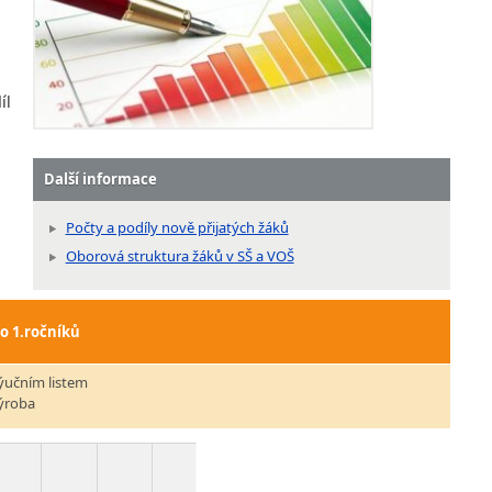
íl
Další informace
Počty a podíly nově přijatých žáků
Oborová struktura žáků v SŠ a VOŠ
do 1.ročníků
ýučním listem
výroba