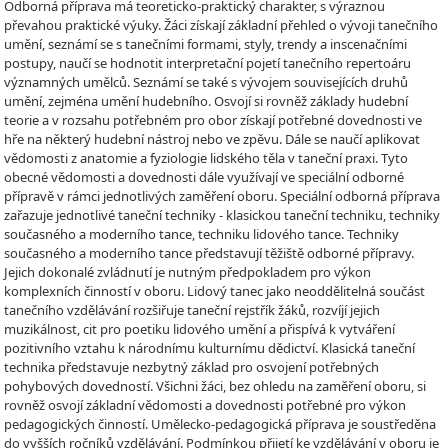
Odborná příprava má teoreticko-praktický charakter, s výraznou
převahou praktické výuky. Žáci získají základní přehled o vývoji tanečního
umění, seznámí se s tanečními formami, styly, trendy a inscenačními
postupy, naučí se hodnotit interpretační pojetí tanečního repertoáru
významných umělců. Seznámí se také s vývojem souvisejících druhů
umění, zejména umění hudebního. Osvojí si rovněž základy hudební
teorie a v rozsahu potřebném pro obor získají potřebné dovednosti ve
hře na některý hudební nástroj nebo ve zpěvu. Dále se naučí aplikovat
vědomosti z anatomie a fyziologie lidského těla v taneční praxi. Tyto
obecné vědomosti a dovednosti dále využívají ve speciální odborné
přípravě v rámci jednotlivých zaměření oboru. Speciální odborná příprava
zařazuje jednotlivé taneční techniky - klasickou taneční techniku, techniky
současného a moderního tance, techniku lidového tance. Techniky
současného a moderního tance představují těžiště odborné přípravy.
Jejich dokonalé zvládnutí je nutným předpokladem pro výkon
komplexních činností v oboru. Lidový tanec jako neoddělitelná součást
tanečního vzdělávání rozšiřuje taneční rejstřík žáků, rozvíjí jejich
muzikálnost, cit pro poetiku lidového umění a přispívá k vytváření
pozitivního vztahu k národnímu kulturnímu dědictví. Klasická taneční
technika představuje nezbytný základ pro osvojení potřebných
pohybových dovedností. Všichni žáci, bez ohledu na zaměření oboru, si
rovněž osvojí základní vědomosti a dovednosti potřebné pro výkon
pedagogických činností. Umělecko-pedagogická příprava je soustředěna
do vyšších ročníků vzdělávání. Podmínkou přijetí ke vzdělávání v oboru je