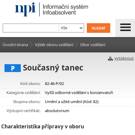
Úvodní strana
Výběr oboru vzdělání
Obor vzdělání
vytisknout
Současný tanec
P
Kód oboru:
82-46-P/02
Kategorie vzdělání:
Vyšší odborné vzdělání v konzervatoři
Skupina oboru:
Umění a užité umění (Kód: 82)
Výstupní certifikát:
absolutorium
Charakteristika přípravy v oboru