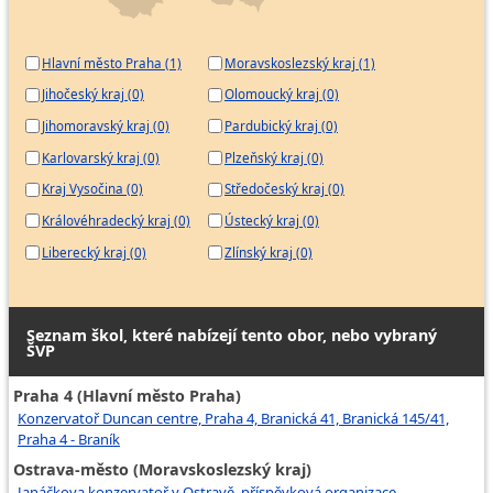
Hlavní město Praha (1)
Moravskoslezský kraj (1)
Jihočeský kraj (0)
Olomoucký kraj (0)
Jihomoravský kraj (0)
Pardubický kraj (0)
Karlovarský kraj (0)
Plzeňský kraj (0)
Kraj Vysočina (0)
Středočeský kraj (0)
Královéhradecký kraj (0)
Ústecký kraj (0)
Liberecký kraj (0)
Zlínský kraj (0)
Seznam škol, které nabízejí tento obor, nebo vybraný
ŠVP
Praha 4 (Hlavní město Praha)
Konzervatoř Duncan centre, Praha 4, Branická 41, Branická 145/41,
Praha 4 - Braník
Ostrava-město (Moravskoslezský kraj)
Janáčkova konzervatoř v Ostravě, příspěvková organizace,