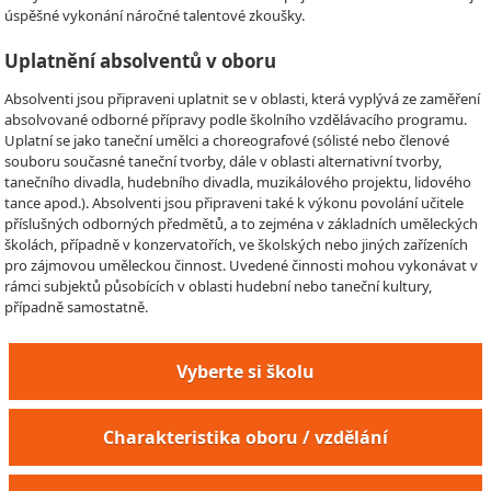
úspěšné vykonání náročné talentové zkoušky.
Uplatnění absolventů v oboru
Absolventi jsou připraveni uplatnit se v oblasti, která vyplývá ze zaměření
absolvované odborné přípravy podle školního vzdělávacího programu.
Uplatní se jako taneční umělci a choreografové (sólisté nebo členové
souboru současné taneční tvorby, dále v oblasti alternativní tvorby,
tanečního divadla, hudebního divadla, muzikálového projektu, lidového
tance apod.). Absolventi jsou připraveni také k výkonu povolání učitele
příslušných odborných předmětů, a to zejména v základních uměleckých
školách, případně v konzervatořích, ve školských nebo jiných zařízeních
pro zájmovou uměleckou činnost. Uvedené činnosti mohou vykonávat v
rámci subjektů působících v oblasti hudební nebo taneční kultury,
případně samostatně.
Vyberte si školu
Charakteristika oboru / vzdělání