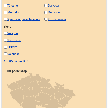
Tělesné
Dálková
Mentální
Distanční
Specifické poruchy učení
Kombinovaná
Školy
Veřejné
Soukromé
Církevní
Vojenské
Rozšířené hledání
Filtr podle kraje