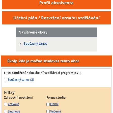
Profil absolventa
Učební plán / Rozvržení obsahu vzdělávání
Navštívené obory
Současný tanec
Školy, kde je možno studovat tento obor
Filtr: Zaměření nebo Školní vzdělávací program (ŠVP)
Současný tanec (2)
Filtry
Zdravotní postižení
Forma studia
Zrakové
Denní
Sluchové
Večerní