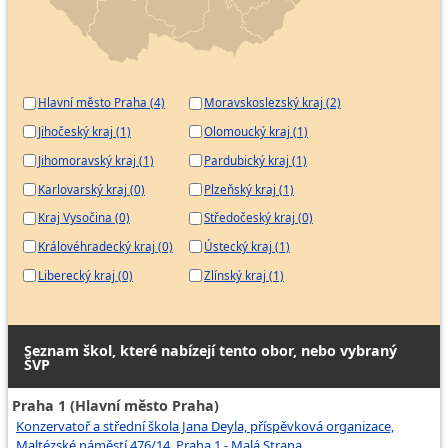
Hlavní město Praha (4)
Moravskoslezský kraj (2)
Jihočeský kraj (1)
Olomoucký kraj (1)
Jihomoravský kraj (1)
Pardubický kraj (1)
Karlovarský kraj (0)
Plzeňský kraj (1)
Kraj Vysočina (0)
Středočeský kraj (0)
Královéhradecký kraj (0)
Ústecký kraj (1)
Liberecký kraj (0)
Zlínský kraj (1)
Seznam škol, které nabízejí tento obor, nebo vybraný
ŠVP
Praha 1 (Hlavní město Praha)
Konzervatoř a střední škola Jana Deyla, příspěvková organizace,
Maltézské náměstí 476/14, Praha 1 - Malá Strana