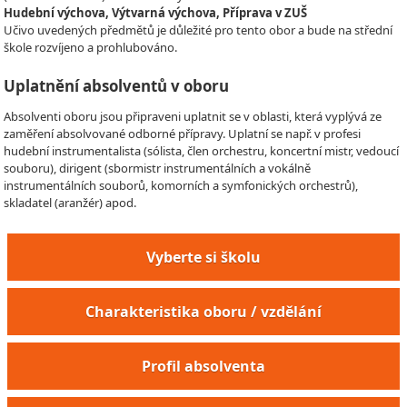
Hudební výchova, Výtvarná výchova, Příprava v ZUŠ
Učivo uvedených předmětů je důležité pro tento obor a bude na střední
škole rozvíjeno a prohlubováno.
Uplatnění absolventů v oboru
Absolventi oboru jsou připraveni uplatnit se v oblasti, která vyplývá ze
zaměření absolvované odborné přípravy. Uplatní se např. v profesi
hudební instrumentalista (sólista, člen orchestru, koncertní mistr, vedoucí
souboru), dirigent (sbormistr instrumentálních a vokálně
instrumentálních souborů, komorních a symfonických orchestrů),
skladatel (aranžér) apod.
Vyberte si školu
Charakteristika oboru / vzdělání
Profil absolventa