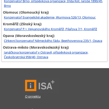
Konzervatoř Brno, příspěvková organizace, třída Kpt. Jaroše 1890/45,
Brno
Olomouc (Olomoucký kraj)
Konzervatoř Evangelické akademie, Wurmova 526/13, Olomouc
Kroměříž (Zlínský kraj)
Konzervatoř P. J. Vejvanovského Kroměříž, Pilařova 7/1, Kroměříž
Opava (Moravskoslezský kraj)
Církevní konzervatoř Německého řádu, Beethovenova 235/1, Opava
Ostrava-město (Moravskoslezský kraj)
Janáčkova konzervatoř v Ostravě, příspěvková organizace,
Českobratrská 958/40, Ostrava
O projektu