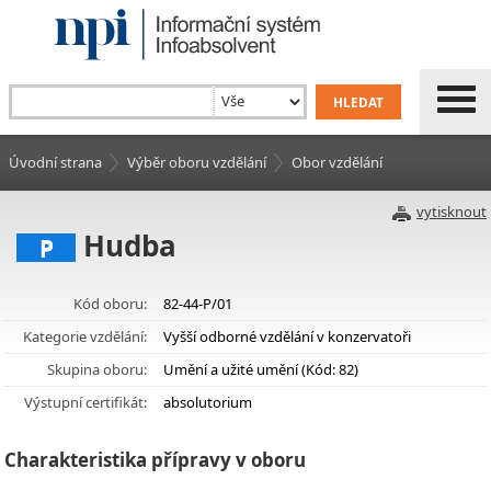
Úvodní strana
Výběr oboru vzdělání
Obor vzdělání
vytisknout
Hudba
P
Kód oboru:
82-44-P/01
Kategorie vzdělání:
Vyšší odborné vzdělání v konzervatoři
Skupina oboru:
Umění a užité umění (Kód: 82)
Výstupní certifikát:
absolutorium
Charakteristika přípravy v oboru