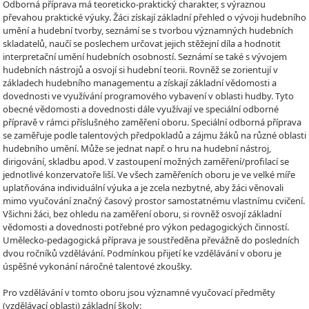
Odborná příprava má teoreticko-praktický charakter, s výraznou
převahou praktické výuky. Žáci získají základní přehled o vývoji hudebního
umění a hudební tvorby, seznámí se s tvorbou významných hudebních
skladatelů, naučí se poslechem určovat jejich stěžejní díla a hodnotit
interpretační umění hudebních osobností. Seznámí se také s vývojem
hudebních nástrojů a osvojí si hudební teorii. Rovněž se zorientují v
základech hudebního managementu a získají základní vědomosti a
dovednosti ve využívání programového vybavení v oblasti hudby. Tyto
obecné vědomosti a dovednosti dále využívají ve speciální odborné
přípravě v rámci příslušného zaměření oboru. Speciální odborná příprava
se zaměřuje podle talentových předpokladů a zájmu žáků na různé oblasti
hudebního umění. Může se jednat např. o hru na hudební nástroj,
dirigování, skladbu apod. V zastoupení možných zaměření/profilací se
jednotlivé konzervatoře liší. Ve všech zaměřeních oboru je ve velké míře
uplatňována individuální výuka a je zcela nezbytné, aby žáci věnovali
mimo vyučování značný časový prostor samostatnému vlastnímu cvičení.
Všichni žáci, bez ohledu na zaměření oboru, si rovněž osvojí základní
vědomosti a dovednosti potřebné pro výkon pedagogických činností.
Umělecko-pedagogická příprava je soustředěna převážně do posledních
dvou ročníků vzdělávání. Podmínkou přijetí ke vzdělávání v oboru je
úspěšné vykonání náročné talentové zkoušky.
Pro vzdělávání v tomto oboru jsou významné vyučovací předměty
(vzdělávací oblasti) základní školy: