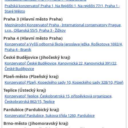
Pražská konzervatoř, Praha 1, Na Rejdišti 1, Na rejdišti 77/1, Praha 1 -
Staré Město
Praha 3 (Hlavní město Praha)
Mezinárodní Konzervatoř Praha - International conservatory Prague,
s.r.o., Olšanská 55/5, Praha 3 - Žižkov
Praha 4 (Hlavní město Praha)
Konzervatoř a Vyšší odborná škola Jaroslava Ježka, Roškotova 1692/4,
Praha 4 - Braník
České Budějovice (Jihočeský kraj)
Konzervatoř, České Budějovice, Kanovnická 22, Kanovnická 391/22,
České Budějovice
Plzeň-město (Plzeňský kraj)
Konzervatoř, Plzeň, Kopeckého sady 10, Kopeckého sady 328/10, Plzeň
Teplice (Ústecký kraj)
Konzervatoř, Teplice, Českobratrská 15, příspěvková organizace,
Českobratrská 862/15, Teplice
Pardubice (Pardubický kraj)
Konzervatoř Pardubice, Sukova třída 1260, Pardubice
Brno-město (Jihomoravský kraj)