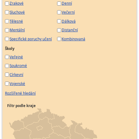
Zrakové
Denní
Sluchové
Večerní
Tělesné
Dálková
Mentální
Distanční
Specifické poruchy učení
Kombinovaná
Školy
Veřejné
Soukromé
Církevní
Vojenské
Rozšířené hledání
Filtr podle kraje