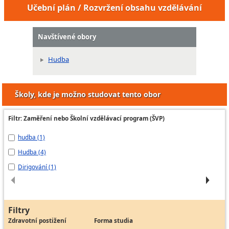
Učební plán / Rozvržení obsahu vzdělávání
Navštívené obory
Hudba
Školy, kde je možno studovat tento obor
Filtr: Zaměření nebo Školní vzdělávací program (ŠVP)
hudba (1)
Hr
Hudba (4)
Hr
Dirigování (1)
Hr
Filtry
Zdravotní postižení
Forma studia