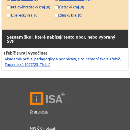
Královéhradecký kraj (0)
Ústecký kraj (0)
Liberecký kraj (0)
Zlínský kraj (0)
Seznam škol, které nabízejí tento obor, nebo vybraný
ŠVP
Třebíč (Kraj Vysočina)
Akademie práva, pedagogiky a podnikání, s.r.o. Střední škola Třebíč,
Znojemská 1027/23, Třebíč
O projektu
NPI ČR – obsah