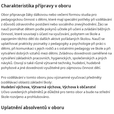
Charakteristika přípravy v oboru
Obor připravuje žáky dálkovou nebo večerní formou studia pro
pedagogickou činnost s dětmi, které mají speciální potřeby při vzdělávání
z důvodů zdravotního postižení nebo sociálního znevýhodnění. Žáci se
naučí pomáhat dětem podle pokynů učitele při učení a zvládání běžných
činností, které souvisejí s účastí na vyučování, pobytem ve škole a
zapojením těchto dětí do dalších aktivit pořádaných školou. Naučí se
uplatňovat prakticky poznatky z pedagogiky a psychologie při práci s
dětmi, při komunikaci s jejich rodiči a s ostatními pedagogy ve škole a při
vytváření dobrých vztahů mezi dětmi. Zvládnou dovednosti zaměřené na
vytváření základních pracovních, hygienických, společenských a jiných
návyků. Osvojí si také různé výtvarné techniky, hudební, hudebně
pohybové a jiné dovednosti využitelné pro zájmovou činnost dětí.
Pro vzdělávání v tomto oboru jsou významné vyučovací předměty
(vzdělávací oblasti) základní školy:
Hudební výchova, Výtvarná výchova, Výchova k občanství
Učivo uvedených předmětů je důležité pro tento obor a bude na střední
škole rozvíjeno a prohlubováno.
Uplatnění absolventů v oboru