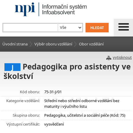
Úvodní strana
Výběr oboru vzdělání
Obor vzdělání
vytisknout
Pedagogika pro asistenty ve
J
školství
Kód oboru:
75-31-J/01
Kategorie vzdělání:
Střední nebo střední odborné vzdělání bez
maturity i výučního listu
Skupina oboru:
Pedagogika, učitelství a sociální péče (Kód: 75)
Výstupní certifikát:
vysvědčení