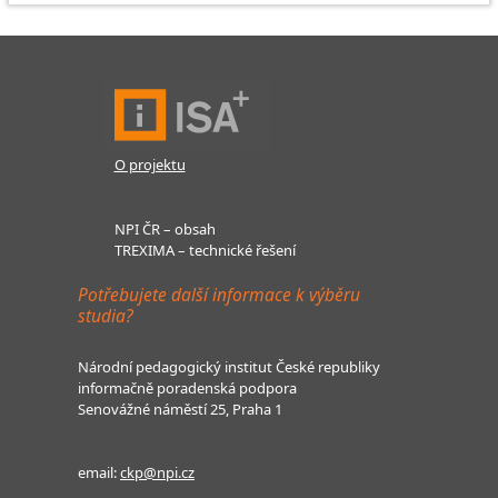
O projektu
NPI ČR – obsah
TREXIMA – technické řešení
Potřebujete další informace k výběru
studia?
Národní pedagogický institut České republiky
informačně poradenská podpora
Senovážné náměstí 25, Praha 1
email:
ckp@npi.cz