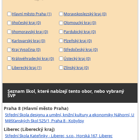
Hlavní město Praha (1)
Moravskoslezský kraj (0)
Jihočeský kraj (0)
Olomoucký kraj (0)
Jihomoravský kraj (0)
Pardubický kraj (0)
Karlovarský kraj (0)
Plzeňský kraj (0)
Kraj Vysočina (0)
Středočeský kraj (0)
Královéhradecký kraj (0)
Ústecký kraj (0)
Liberecký kraj (1)
Zlínský kraj (0)
Seznam škol, které nabízejí tento obor, nebo vybraný
ŠVP
Praha 8 (Hlavní město Praha)
Střední škola designu a umění, knižní kultury a ekonomiky Náhorní, U
Měšťanských škol 525/1, Praha 8 - Kobylisy
Liberec (Liberecký kraj)
Střední škola Kateřinky - Liberec, s.r.o., Horská 167, Liberec