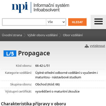
Úvodní strana
Výběr oboru vzdělání
Obor vzdělání
vytisknout
Propagace
L/5
Kód oboru:
66-42-L/51
Kategorie vzdělání:
Úplné střední odborné vzdělání s vyučením i
maturitou - nástavbové studium
Skupina oboru:
Obchod (Kód: 66)
Výstupní certifikát:
vysvědčení o maturitní zkoušce
Charakteristika přípravy v oboru