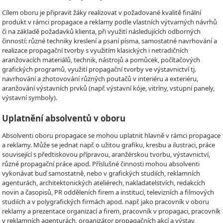
Cílem oboru je připravit žáky realizovat v požadované kvalitě finální
produkt v rámci propagace a reklamy podle vlastních výtvarných návrhů
či na základě požadavků klienta, při využití následujících odborných
činností: různé techniky kreslení a psaní písma, samostatné navrhování a
realizace propagační tvorby s využitím klasických i netradičních
aranžovacích materiálů, technik, nástrojů a pomůcek, počítačových
grafických programů, využití propagační tvorby ve výstavnictví tj.
navrhování a zhotovování různých poutačů v interiéru a exteriéru,
aranžování výstavních prvků (např. výstavní kóje, vitríny, vstupní panely,
výstavní symboly).
Uplatnění absolventů v oboru
Absolventi oboru propagace se mohou uplatnit hlavně v rámci propagace
a reklamy. Může se jednat např. o užitou grafiku, kresbu a ilustraci, práce
související s předtiskovou přípravou, aranžérskou tvorbu, výstavnictví,
různé propagační práce apod. Příslušné činnosti mohou absolventi
vykonávat buď samostatně, nebo v grafických studiích, reklamních
agenturách, architektonických ateliérech, nakladatelstvích, redakcích
novin a časopisů, PR odděleních firem a institucí, televizních a filmových
studiích a v polygrafických firmách apod. např. jako pracovník v oboru
reklamy a prezentace organizací a firem, pracovník v propagaci, pracovník
v reklamních agenturách, organizátor propagačních akcí a výstav,