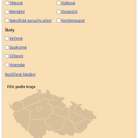
Tělesné
Dálková
Mentální
Distanční
Specifické poruchy učení
Kombinovaná
Školy
Veřejné
Soukromé
Církevní
Vojenské
Rozšířené hledání
Filtr podle kraje