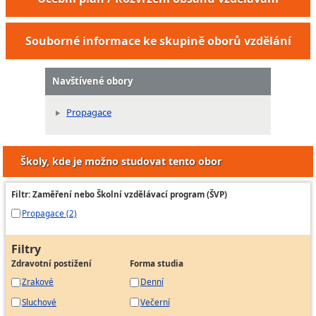
Souborné informace ke skupině oborů vzdělání
Navštívené obory
Propagace
Školy, kde je možno studovat tento obor
Filtr: Zaměření nebo Školní vzdělávací program (ŠVP)
Propagace (2)
Filtry
Zdravotní postižení
Forma studia
Zrakové
Denní
Sluchové
Večerní