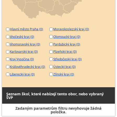
Hlavní město Praha (0)
Moravskoslezský kraj (0)
Jihočeský kraj (0)
Olomoucký kraj (0)
Jihomoravský kraj (0)
Pardubický kraj (0)
Karlovarský kraj (0)
Plzeňský kraj (0)
Kraj Vysočina (0)
Středočeský kraj (0)
Královéhradecký kraj (0)
Ústecký kraj (0)
Liberecký kraj (0)
Zlínský kraj (0)
Seznam škol, které nabízejí tento obor, nebo vybraný
ŠVP
Zadaným parametrům filtru nevyhovuje žádná
položka.