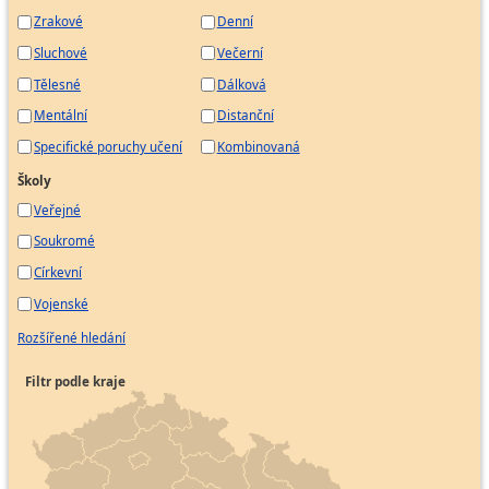
Zrakové
Denní
Sluchové
Večerní
Tělesné
Dálková
Mentální
Distanční
Specifické poruchy učení
Kombinovaná
Školy
Veřejné
Soukromé
Církevní
Vojenské
Rozšířené hledání
Filtr podle kraje