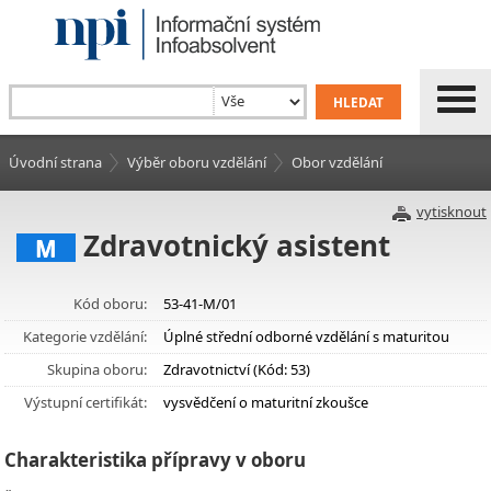
Úvodní strana
Výběr oboru vzdělání
Obor vzdělání
vytisknout
Zdravotnický asistent
M
Kód oboru:
53-41-M/01
Kategorie vzdělání:
Úplné střední odborné vzdělání s maturitou
Skupina oboru:
Zdravotnictví (Kód: 53)
Výstupní certifikát:
vysvědčení o maturitní zkoušce
Charakteristika přípravy v oboru