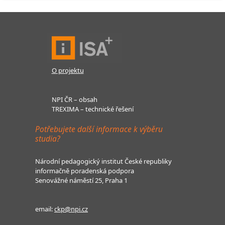
O projektu
NPI ČR – obsah
TREXIMA – technické řešení
Potřebujete další informace k výběru
studia?
Národní pedagogický institut České republiky
informačně poradenská podpora
Senovážné náměstí 25, Praha 1
email:
ckp@npi.cz