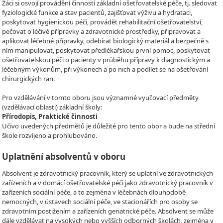
Žáci si osvojí provádění činností základní ošetřovatelské péče, tj. sledovat
fyziologické funkce a stav pacientů, zajišťovat výživu a hydrataci,
poskytovat hygienickou péči, provádět rehabilitační ošetřovatelství,
pečovat o léčivé přípravky a zdravotnické prostředky, připravovat a
aplikovat léčebné přípravky, odebírat biologický materiál a bezpečně s
ním manipulovat, poskytovat předlékařskou první pomoc, poskytovat
ošetřovatelskou péči o pacienty v průběhu přípravy k diagnostickým a
léčebným výkonům, při výkonech a po nich a podílet se na ošetřování
chirurgických ran.
Pro vzdělávání v tomto oboru jsou významné vyučovací předměty
(vzdělávací oblasti) základní školy:
Přírodopis, Praktické činnosti
Učivo uvedených předmětů je důležité pro tento obor a bude na střední
škole rozvíjeno a prohlubováno.
Uplatnění absolventů v oboru
Absolvent je zdravotnický pracovník, který se uplatní ve zdravotnických
zařízeních a v domácí ošetřovatelské péči jako zdravotnický pracovník v
zařízeních sociální péče, a to zejména v léčebnách dlouhodobě
nemocných, v ústavech sociální péče, ve stacionářích pro osoby se
zdravotním postižením a zařízeních geriatrické péče. Absolvent se může
dále vzdělávat na vysokých nebo vyšších odborných školách, zejména v