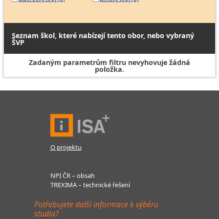
Seznam škol, které nabízejí tento obor, nebo vybraný
ŠVP
Zadaným parametrům filtru nevyhovuje žádná
položka.
O projektu
NPI ČR – obsah
TREXIMA – technické řešení
Potřebujete další informace k výběru
studia?