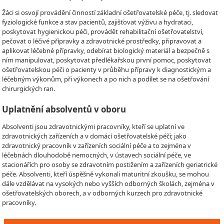
Žáci si osvojí provádění činností základní ošetřovatelské péče, tj. sledovat
fyziologické funkce a stav pacientů, zajišťovat výživu a hydrataci,
poskytovat hygienickou péči, provádět rehabilitační ošetřovatelství,
pečovat o léčivé přípravky a zdravotnické prostředky, připravovat a
aplikovat léčebné přípravky, odebírat biologický materiál a bezpečně s
ním manipulovat, poskytovat předlékařskou první pomoc, poskytovat
ošetřovatelskou péči o pacienty v průběhu přípravy k diagnostickým a
léčebným výkonům, při výkonech a po nich a podílet se na ošetřování
chirurgických ran.
Uplatnění absolventů v oboru
Absolventi jsou zdravotnickými pracovníky, kteří se uplatní ve
zdravotnických zařízeních a v domácí ošetřovatelské péči; jako
zdravotnický pracovník v zařízeních sociální péče a to zejména v
léčebnách dlouhodobě nemocných, v ústavech sociální péče, ve
stacionářích pro osoby se zdravotním postižením a zařízeních geriatrické
péče. Absolventi, kteří úspěšně vykonali maturitní zkoušku, se mohou
dále vzdělávat na vysokých nebo vyšších odborných školách, zejména v
ošetřovatelských oborech, a v odborných kurzech pro zdravotnické
pracovníky.