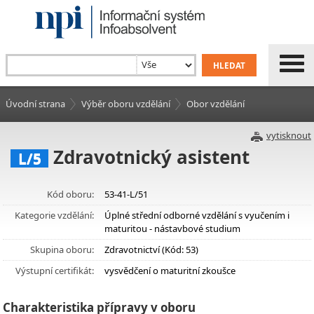
Úvodní strana
Výběr oboru vzdělání
Obor vzdělání
vytisknout
Zdravotnický asistent
L/5
Kód oboru:
53-41-L/51
Kategorie vzdělání:
Úplné střední odborné vzdělání s vyučením i
maturitou - nástavbové studium
Skupina oboru:
Zdravotnictví (Kód: 53)
Výstupní certifikát:
vysvědčení o maturitní zkoušce
Charakteristika přípravy v oboru