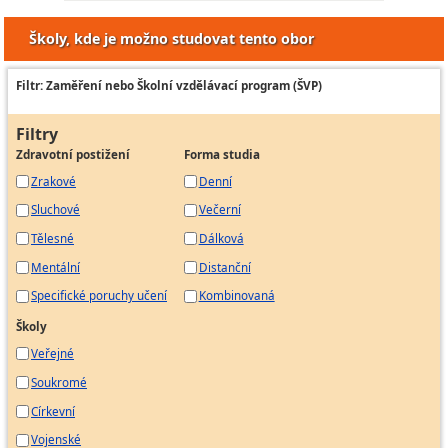
Školy, kde je možno studovat tento obor
Filtr: Zaměření nebo Školní vzdělávací program (ŠVP)
Filtry
Zdravotní postižení
Forma studia
Zrakové
Denní
Sluchové
Večerní
Tělesné
Dálková
Mentální
Distanční
Specifické poruchy učení
Kombinovaná
Školy
Veřejné
Soukromé
Církevní
Vojenské