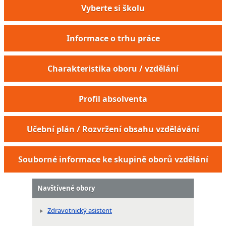
Vyberte si školu
Informace o trhu práce
Charakteristika oboru / vzdělání
Profil absolventa
Učební plán / Rozvržení obsahu vzdělávání
Souborné informace ke skupině oborů vzdělání
Navštívené obory
Zdravotnický asistent