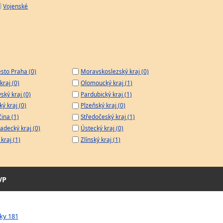
Vojenské
sto Praha (0)
Moravskoslezský kraj (0)
kraj (0)
Olomoucký kraj (1)
ský kraj (0)
Pardubický kraj (1)
ý kraj (0)
Plzeňský kraj (0)
čina (1)
Středočeský kraj (1)
adecký kraj (0)
Ústecký kraj (0)
kraj (1)
Zlínský kraj (1)
VP
sky 181