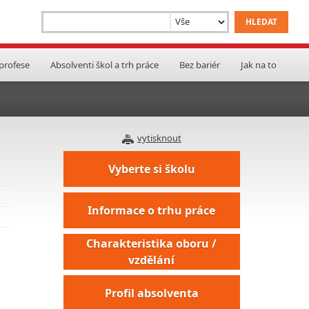
 profese
Absolventi škol a trh práce
Bez bariér
Jak na to
vytisknout
Vyberte si školu
Informace o trhu práce
Charakteristika oboru /
vzdělání
Profil absolventa