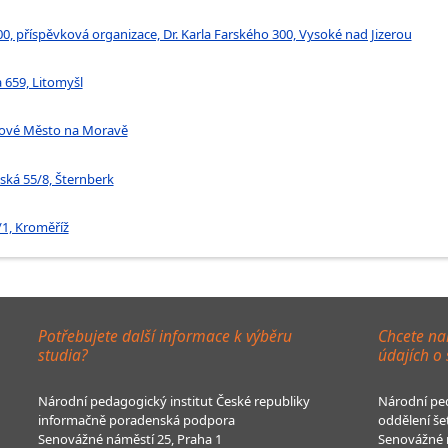
00, příspěvková organizace, Dr. Karla Farského 300, Vysoké nad Jizerou
a 659, Litomyšl
Nové Město na Moravě
ská 55/8, Šternberk
/1, Kroměříž
Potřebujete další informace k výběru
Chcete na
studia?
údajích o
Národní pedagogický institut České republiky
Národní ped
informačně poradenská podpora
oddělení še
Senovážné náměstí 25, Praha 1
Senovážné n