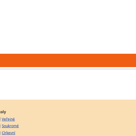
koly
Veřejné
Soukromé
Církevní