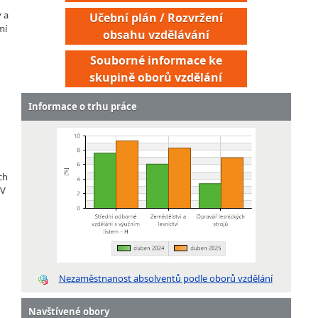
 a
Učební plán / Rozvržení
mí
obsahu vzdělávání
Souborné informace ke
skupině oborů vzdělání
Informace o trhu práce
ch
 V
Nezaměstnanost absolventů podle oborů vzdělání
Navštívené obory