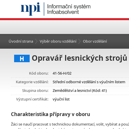
Úvodní strana
Výběr oboru vzdělání
Obor vzdělání
Opravář lesnických strojů
H
Kód oboru:
41-56-H/02
Kategorie vzdělání:
Střední odborné vzdělání s výučním listem
Skupina oboru:
Zemědělství a lesnictví (Kód: 41)
Výstupní certifikát:
výuční list
Charakteristika přípravy v oboru
Žáci se naučí pracovat s technickou dokumentací, volit, vybírat a po