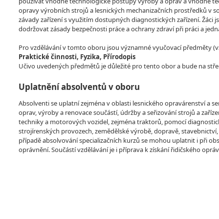
používat vhodné technologické postupy výroby a oprav a vhodné tec
opravy výrobních strojů a lesnických mechanizačních prostředků v s
závady zařízení s využitím dostupných diagnostických zařízení. Žáci 
dodržovat zásady bezpečnosti práce a ochrany zdraví při práci a jedn
Pro vzdělávání v tomto oboru jsou významné vyučovací předměty (vzdě
Praktické činnosti, Fyzika, Přírodopis
Učivo uvedených předmětů je důležité pro tento obor a bude na stře
Uplatnění absolventů v oboru
Absolventi se uplatní zejména v oblasti lesnického opravárenství a se
oprav, výroby a renovace součástí, údržby a seřizování strojů a zaříz
techniky a motorových vozidel, zejména traktorů, pomocí diagnostick
strojírenských provozech, zemědělské výrobě, dopravě, stavebnictví,
případě absolvování specializačních kurzů se mohou uplatnit i při obsl
oprávnění. Součástí vzdělávání je i příprava k získání řidičského opráv