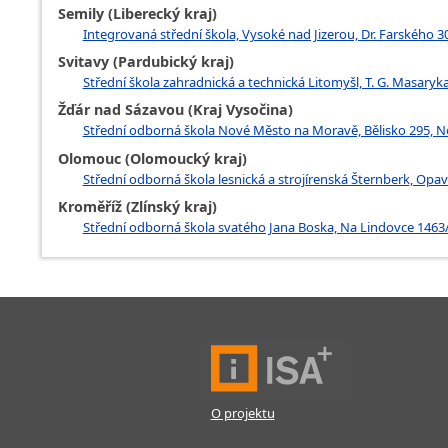
Semily (Liberecký kraj)
Integrovaná střední škola, Vysoké nad Jizerou, Dr. Farského 3
Svitavy (Pardubický kraj)
Střední škola zahradnická a technická Litomyšl, T. G. Masaryk
Žďár nad Sázavou (Kraj Vysočina)
Střední odborná škola Nové Město na Moravě, Bělisko 295, 
Olomouc (Olomoucký kraj)
Střední odborná škola lesnická a strojírenská Šternberk, Opav
Kroměříž (Zlínský kraj)
Střední odborná škola svatého Jana Boska, Na Lindovce 1463
O projektu