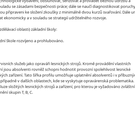
hnologické vybavení, obsluhovat, seřizovat a provádět běžnou údržbu a
ouladu se zásadami bezpečnosti práce; dále se naučí diagnostikovat poruchy
jsou připraveni ke složení zkoušky z minimálně dvou kurzů svařování. Dále u
at ekonomicky a v souladu se strategií udržitelného rozvoje.
lávací oblasti) základní školy:
dní škole rozvíjeno a prohlubováno.
rvisních služeb jako opraváři lesnických strojů. Kromě provádění vlastních
ení jsou absolventi rovněž schopni hodnotit provozní spolehlivost lesnické
ých zařízení. Tato šířka profilu umožňuje uplatnění absolventů i v příbuzný
 případně v dalších oblastech, kde se vyskytuje opravárenská problematika.
uze složitých lesnických strojů a zařízení, pro kterou je vyžadováno zvláštní
nění skupin T, B, C.