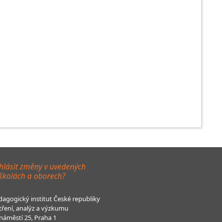
hlásit změny v uvedených
 školách a oborech?
agogický institut České republiky
tření, analýz a výzkumu
áměstí 25, Praha 1