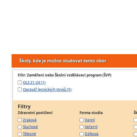
Školy, kde je možno studovat tento obor
Filtr: Zaměření nebo Školní vzdělávací program (ŠVP)
OLS 21-24 (1)
Opravář lesnických strojů (5)
Filtry
Zdravotní postižení
Forma studia
Š
Zrakové
Denní
Sluchové
Večerní
Tělesné
Dálková