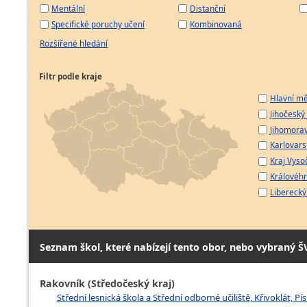
Mentální
Distanční
Specifické poruchy učení
Kombinovaná
Rozšířené hledání
Filtr podle kraje
Hlavní mě
Jihočeský 
Jihomorav
Karlovarsk
Kraj Vyso
Královéhr
Liberecký 
Seznam škol, které nabízejí tento obor, nebo vybraný Š
Rakovník (Středočeský kraj)
Střední lesnická škola a Střední odborné učiliště, Křivoklát, Pí