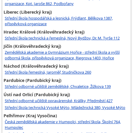
organizace, Kpt. Jaroše 862, Podbořany
Liberec (Liberecký kraj)
Střední škola hospodářská a lesnická, Frýdlant, Bělíkova 1387,
příspěvková organizace
Hradec Králové (Královéhradecký kraj)
Střední škola technická a řemeslná, Nový Bydžov, Dr. M. Tyrše 112
Jičín (Královéhradecký kraj)
Zemědělská akademie a Gymnázium Hořice - střední škola a vyšší
odborná škola, příspěvková organizace, Riegrova 1403, Hořice
Náchod (Královéhradecký kraj)
Střední škola řemeslná, Jaroměř, Studničkova 260
Pardubice (Pardubický kraj)
Střední odborné učiliště zemědělské, Chvaletice, Žižkova 139
Ústí nad Orlicí (Pardubický kraj)
Střední odborné učiliště opravárenské, Králíky, Předměstí 427
Střední škola technická Vysoké Mýto, Mládežnická 380, Vysoké Mýto
Pelhřimov (Kraj Vysočina)
Česká zemědělská akademie v Humpolci, střední škola, Školní 764,
Humpolec