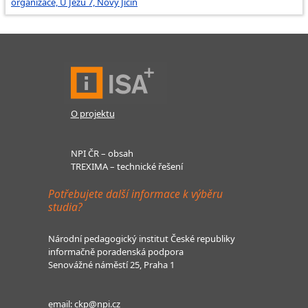
organizace, U Jezu 7, Nový Jičín
O projektu
NPI ČR – obsah
TREXIMA – technické řešení
Potřebujete další informace k výběru
studia?
Národní pedagogický institut České republiky
informačně poradenská podpora
Senovážné náměstí 25, Praha 1
email:
ckp@npi.cz