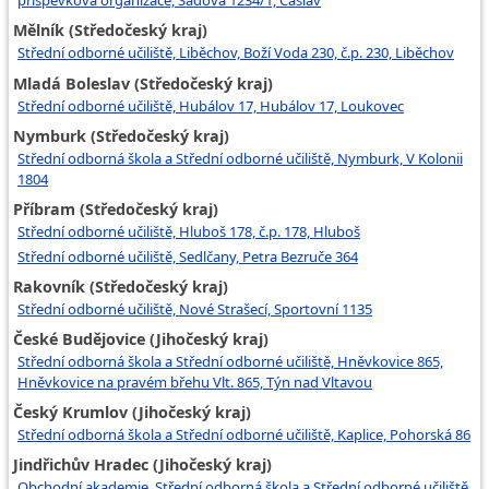
příspěvková organizace, Sadová 1234/1, Čáslav
Mělník (Středočeský kraj)
Střední odborné učiliště, Liběchov, Boží Voda 230, č.p. 230, Liběchov
Mladá Boleslav (Středočeský kraj)
Střední odborné učiliště, Hubálov 17, Hubálov 17, Loukovec
Nymburk (Středočeský kraj)
Střední odborná škola a Střední odborné učiliště, Nymburk, V Kolonii
1804
Příbram (Středočeský kraj)
Střední odborné učiliště, Hluboš 178, č.p. 178, Hluboš
Střední odborné učiliště, Sedlčany, Petra Bezruče 364
Rakovník (Středočeský kraj)
Střední odborné učiliště, Nové Strašecí, Sportovní 1135
České Budějovice (Jihočeský kraj)
Střední odborná škola a Střední odborné učiliště, Hněvkovice 865,
Hněvkovice na pravém břehu Vlt. 865, Týn nad Vltavou
Český Krumlov (Jihočeský kraj)
Střední odborná škola a Střední odborné učiliště, Kaplice, Pohorská 86
Jindřichův Hradec (Jihočeský kraj)
Obchodní akademie, Střední odborná škola a Střední odborné učiliště,