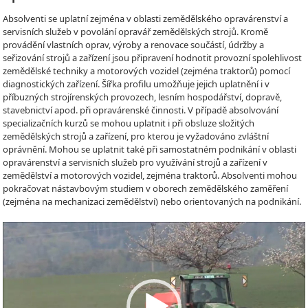
Absolventi se uplatní zejména v oblasti zemědělského opravárenství a
servisních služeb v povolání opravář zemědělských strojů. Kromě
provádění vlastních oprav, výroby a renovace součástí, údržby a
seřizování strojů a zařízení jsou připravení hodnotit provozní spolehlivost
zemědělské techniky a motorových vozidel (zejména traktorů) pomocí
diagnostických zařízení. Šířka profilu umožňuje jejich uplatnění i v
příbuzných strojírenských provozech, lesním hospodářství, dopravě,
stavebnictví apod. při opravárenské činnosti. V případě absolvování
specializačních kurzů se mohou uplatnit i při obsluze složitých
zemědělských strojů a zařízení, pro kterou je vyžadováno zvláštní
oprávnění. Mohou se uplatnit také při samostatném podnikání v oblasti
opravárenství a servisních služeb pro využívání strojů a zařízení v
zemědělství a motorových vozidel, zejména traktorů. Absolventi mohou
pokračovat nástavbovým studiem v oborech zemědělského zaměření
(zejména na mechanizaci zemědělství) nebo orientovaných na podnikání.
Video
Player