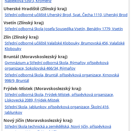
Nábělkova 539/3, Kroměříž
Uherské Hradiště (Zlínský kraj)
Střední odborné učiliště Uherský Brod, Svat. Čecha 1110, Uherský Brod
Vsetín (Zlínský kraj)
Střední odborná škola Josefa Sousedíka Vsetín, Benátky 1779, Vsetín
Zlín (Zlínský kraj)
Střední odborné učiliště Valašské Klobouky, Brumovská 456, Valašské
Klobouky
Bruntál (Moravskoslezský kraj)
Gymnázium a Střední odborná škola, Rýmařov, příspěvková
organizace, Sokolovská 466/34, Rýmařov
Střední odborná škola, Bruntál, příspěvková organizace, Krnovská
998/9, Bruntál
Frýdek-Místek (Moravskoslezský kraj)
Střední odborná škola, Frýdek-Místek, příspěvková organizace,
Lískovecká 2089, Frýdek-Místek
Střední škola, Jablunkov, příspěvková organizace, Školní 416,
Jablunkov
Nový Jičín (Moravskoslezský kraj)
Střední škola technická a zemědělská, Nový Jičín, příspěvková