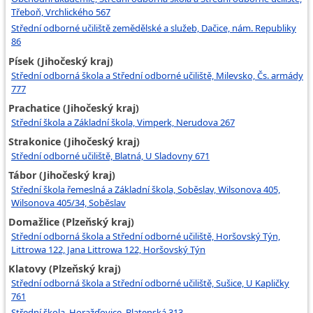
Třeboň, Vrchlického 567
Střední odborné učiliště zemědělské a služeb, Dačice, nám. Republiky
86
Písek (Jihočeský kraj)
Střední odborná škola a Střední odborné učiliště, Milevsko, Čs. armády
777
Prachatice (Jihočeský kraj)
Střední škola a Základní škola, Vimperk, Nerudova 267
Strakonice (Jihočeský kraj)
Střední odborné učiliště, Blatná, U Sladovny 671
Tábor (Jihočeský kraj)
Střední škola řemeslná a Základní škola, Soběslav, Wilsonova 405,
Wilsonova 405/34, Soběslav
Domažlice (Plzeňský kraj)
Střední odborná škola a Střední odborné učiliště, Horšovský Týn,
Littrowa 122, Jana Littrowa 122, Horšovský Týn
Klatovy (Plzeňský kraj)
Střední odborná škola a Střední odborné učiliště, Sušice, U Kapličky
761
Střední škola, Horažďovice, Blatenská 313