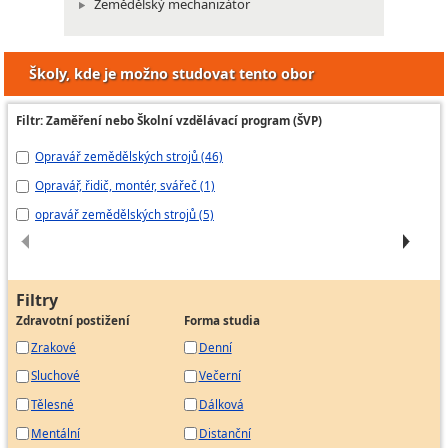
Zemědělský mechanizátor
Školy, kde je možno studovat tento obor
Filtr: Zaměření nebo Školní vzdělávací program (ŠVP)
Opravář zemědělských strojů (46)
Op
Opravář, řidič, montér, svářeč (1)
Op
opravář zemědělských strojů (5)
ŠV
Filtry
Zdravotní postižení
Forma studia
Zrakové
Denní
Sluchové
Večerní
Tělesné
Dálková
Mentální
Distanční