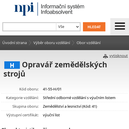
Úvodní strana
Výběr oboru vzdělání
Obor vzdělání
vytisknout
Opravář zemědělských
H
strojů
Kód oboru:
41-55-H/01
Kategorie vzdělání:
Střední odborné vzdělání s výučním listem
Skupina oboru:
Zemědělství a lesnictví (Kód: 41)
Výstupní certifikát:
výuční list