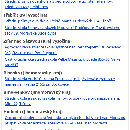
Střední průmyslová škola a Střední odborné učiliště Pelhřimov,
Friedova 1469, Pelhřimov
Třebíč (Kraj Vysočina)
Střední průmyslová škola Třebíč, Manž. Curieových 734, Třebíč
Střední škola řemesel a služeb Moravské Budějovice, Tovačovského
sady 79, Moravské Budějovice
Žďár nad Sázavou (Kraj Vysočina)
Agro-technická střední škola Bystřice nad Pernštejnem, Dr. Veselého
343, Bystřice nad Pernštejnem
Gastro-technická střední škola Velké Meziříčí, U Světlé 855/36, Velké
Meziříčí
Blansko (Jihomoravský kraj)
Střední škola André Citroëna Boskovice, příspěvková organizace,
náměstí 9. května 2153/2a, Boskovice
Brno-venkov (Jihomoravský kraj)
Střední škola a základní škola Tišnov, příspěvková organizace, nám.
Míru 22, Tišnov
Hodonín (Jihomoravský kraj)
Obchodní akademie a střední škola polytechnická Veselí nad Moravou,
příspěvková organizace, Kollárova 1669, Veselí nad Moravou