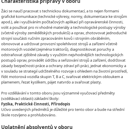
Charakteristika přípravy v oboru
Žáci se naučí pracovat s technickou dokumentací, a to nejen formami
grafické komunikace (technické výkresy, normy, dokumentace ke strojům
apod.), ale i využíváním počítačových aplikací při opravárenské činnosti,
volit a používat pro ni vhodné materiály a technologické postupy výroby
(včetně výroby zemědělských produktů) a oprav, zhotovovat jednoduché
strojní součásti ručním zpracováním kovů i strojním obráběním,
obnovovat a udržovat provozní spolehlivost strojů a zařízení včetně
motorových vozidel (zejména traktorů), diagnostikovat poruchy a
odstraňovat zjištěné závady s využitím nejvhodnějších technologických
postupů oprav, provádět údržbu a seřizování strojů a zařízení, dodržovat
zásady bezpečnosti práce a ochrany zdraví při práci, jednat ekonomicky a
v souladu se strategií udržitelného rozvoje s ohledem na životní prostředí,
řídit motorová vozidla skupin T, B a C, svařovat elektrickým obloukem a
plamenem, řezat kyslíkem, pájet natvrdo a svařovat plasty.
Pro vzdělávání v tomto oboru jsou významné vyučovací předměty
(vzdělávací oblasti) základní školy:
Fyzika, Praktické činnosti, Přírodopis
Učivo uvedených předmětů je důležité pro tento obor a bude na střední
škole rozvíjeno a prohlubováno.
Uplatnění absolventů v oboru