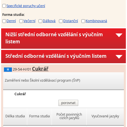
Specifické poruchy učení
Forma studia
:
Denní
Večerní
Dálková
Distanční
Kombinovaná
Nižší střední odborné vzdělání s výučním
listem
Střední odborné vzdělání s výučním listem
Cukrář
29-54-H/01
H
Zaměření nebo Školní vzdělávací program (ŠVP)
Cukrář
porovnat
Počet povinných
Délka studia
Forma studia
Vyučované jazyky
cizích jazyků