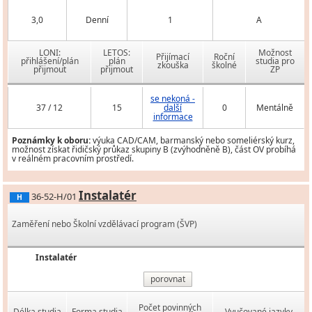
3,0
Denní
1
A
LONI:
LETOS:
Možnost
Přijímací
Roční
přihlášení/plán
plán
studia pro
zkouška
školné
přijmout
přijmout
ZP
se nekoná -
37 / 12
15
další
0
Mentálně
informace
Poznámky k oboru:
výuka CAD/CAM, barmanský nebo someliérský kurz,
možnost získat řidičský průkaz skupiny B (zvýhodněně B), část OV probíhá
v reálném pracovním prostředí.
Instalatér
36-52-H/01
H
Zaměření nebo Školní vzdělávací program (ŠVP)
Instalatér
porovnat
Počet povinných
Délka studia
Forma studia
Vyučované jazyky