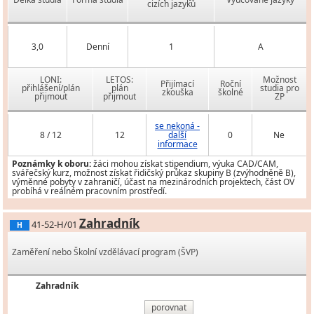
cizích jazyků
3,0
Denní
1
A
LONI:
LETOS:
Možnost
Přijímací
Roční
přihlášení/plán
plán
studia pro
zkouška
školné
přijmout
přijmout
ZP
se nekoná -
8 / 12
12
další
0
Ne
informace
Poznámky k oboru:
žáci mohou získat stipendium, výuka CAD/CAM,
svářečský kurz, možnost získat řidičský průkaz skupiny B (zvýhodněně B),
výměnné pobyty v zahraničí, účast na mezinárodních projektech, část OV
probíhá v reálném pracovním prostředí.
Zahradník
41-52-H/01
H
Zaměření nebo Školní vzdělávací program (ŠVP)
Zahradník
porovnat