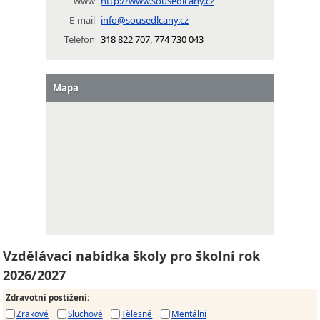
www
http://www.sousedlcany.cz
E-mail
info@sousedlcany.cz
Telefon
318 822 707, 774 730 043
Mapa
Vzdělávací nabídka školy pro školní rok
2026/2027
Zdravotní postižení
:
Zrakové
Sluchové
Tělesné
Mentální