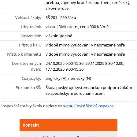
učebna, zájmový kroužek sportovní, umělecký,
šikovné ruce
Velikost školy:
SŠ 201 - 250 žáků
Ubytování:
vlastní DM/intern., cena 900 Kč/měs.
Stravování:
v školní jídelně
Přístup k PC
v době mimo vyučování: v neomezené míře
Přístup k internetu
v době mimo vyučování: v neomezené míře
Den otevřených
24.10.2025 9.00-15.30, 29.11.2025 8.30-12.00,
dveří:
17.12.2025 9.00-15.30
Cizí jazyky:
anglický (A), německý (N)
Poznámka SŠ:
Škola poskytuje systematickou podporu žákům
se specifickými poruchami učení.
Inspekční zprávy školy najdete na
webu České školní inspekce
.
Kontakt