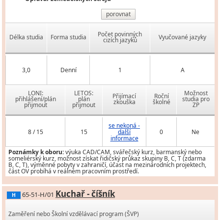
porovnat
Počet povinných
Délka studia
Forma studia
Vyučované jazyky
cizích jazyků
3,0
Denní
1
A
LONI:
LETOS:
Možnost
Přijímací
Roční
přihlášení/plán
plán
studia pro
zkouška
školné
přijmout
přijmout
ZP
se nekoná -
8 / 15
15
další
0
Ne
informace
Poznámky k oboru:
výuka CAD/CAM, svářečský kurz, barmanský nebo
someliérský kurz, možnost získat řidičský průkaz skupiny B, C, T (zdarma
B, C, T), výměnné pobyty v zahraničí, účast na mezinárodních projektech,
část OV probíhá v reálném pracovním prostředí.
Kuchař - číšník
65-51-H/01
H
Zaměření nebo Školní vzdělávací program (ŠVP)