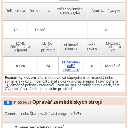
Počet povinných
Délka studia
Forma studia
Vyučované jazyky
cizích jazyků
3,0
Denní
1
A
LONI:
LETOS:
Možnost
Přijímací
Roční
přihlášení/plán
plán
studia pro
zkouška
školné
přijmout
přijmout
ZP
se nekoná -
8 / 24
24
další
0
Mentálně
informace
Poznámky k oboru:
žáci mohou získat stipendium, barmanský nebo
someliérský kurz, možnost získat řidičský průkaz skupiny T (zvýhodněně
T), výměnné pobyty v zahraničí, účast na mezinárodních projektech, část
OV probíhá v reálném pracovním prostředí.
Opravář zemědělských strojů
41-55-H/01
H
Zaměření nebo Školní vzdělávací program (ŠVP)
Opravář zemědělských strojů