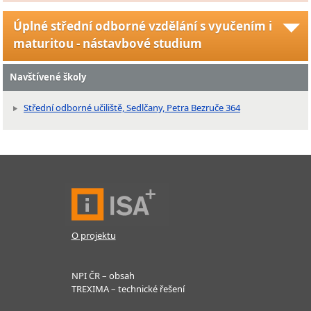
Úplné střední odborné vzdělání s vyučením i
maturitou - nástavbové studium
Navštívené školy
Střední odborné učiliště, Sedlčany, Petra Bezruče 364
O projektu
NPI ČR – obsah
TREXIMA – technické řešení