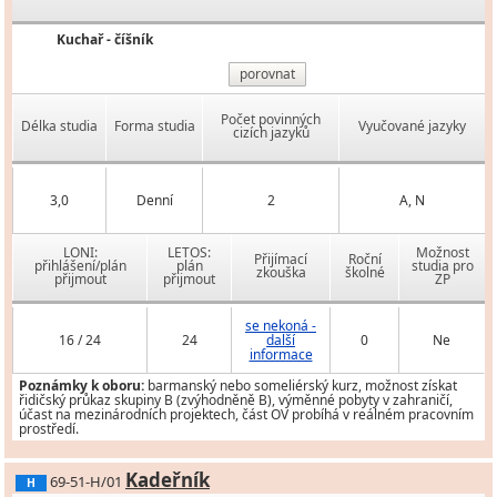
Kuchař - číšník
porovnat
Počet povinných
Délka studia
Forma studia
Vyučované jazyky
cizích jazyků
3,0
Denní
2
A, N
LONI:
LETOS:
Možnost
Přijímací
Roční
přihlášení/plán
plán
studia pro
zkouška
školné
přijmout
přijmout
ZP
se nekoná -
16 / 24
24
další
0
Ne
informace
Poznámky k oboru:
barmanský nebo someliérský kurz, možnost získat
řidičský průkaz skupiny B (zvýhodněně B), výměnné pobyty v zahraničí,
účast na mezinárodních projektech, část OV probíhá v reálném pracovním
prostředí.
Kadeřník
69-51-H/01
H