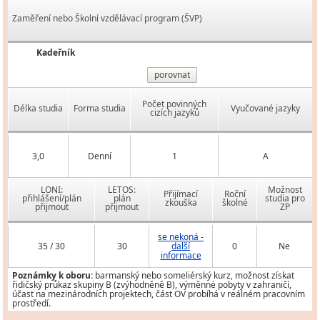
Zaměření nebo Školní vzdělávací program (ŠVP)
Kadeřník
porovnat
Počet povinných
Délka studia
Forma studia
Vyučované jazyky
cizích jazyků
3,0
Denní
1
A
LONI:
LETOS:
Možnost
Přijímací
Roční
přihlášení/plán
plán
studia pro
zkouška
školné
přijmout
přijmout
ZP
se nekoná -
35 / 30
30
další
0
Ne
informace
Poznámky k oboru:
barmanský nebo someliérský kurz, možnost získat
řidičský průkaz skupiny B (zvýhodněně B), výměnné pobyty v zahraničí,
účast na mezinárodních projektech, část OV probíhá v reálném pracovním
prostředí.