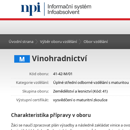
Úvodní strana
Výběr oboru vzdělání
Obor vzdělání
Vinohradnictví
M
Kód oboru:
41-42-M/01
Kategorie vzdělání:
Úplné střední odborné vzdělání s maturitou
Skupina oboru:
Zemědělství a lesnictví (Kód: 41)
Výstupní certifikát:
vysvědčení o maturitní zkoušce
Charakteristika přípravy v oboru
Žáci se naučí zpracovat plán výsadby a následně zakládat vinice a o