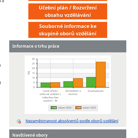
u a
Učební plán / Rozvržení
obsahu vzdělávání
Souborné informace ke
skupině oborů vzdělání
Informace o trhu práce
h
t
Nezaměstnanost absolventů podle oborů vzdělání
Navštívené obory