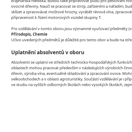
krajinářská hlediska. Budou také připravovat půdu pro pěstování rost
ovocné dřeviny. Naučí se pracovat se stroji, zařízeními a nářadím, bu
sklízet a zpracovávat moštové hrozny, vyrábět révová vína, zpracováv
připravenost k řízení motorových vozidel skupiny T.
Pro vzdělávání v tomto oboru jsou významné vyučovací předměty (vzdě
Přírodopis, Chemie
Učivo uvedených předmětů je důležité pro tento obor a bude na stře
Uplatnění absolventů v oboru
Absolventi se uplatní ve středních technicko-hospodářských funkcích 
oblastech mohou pracovat především v následujících výrobních činn
dřevin, výroba vína, eventuálně skladování a zpracování ovoce. Moh
velkoobchodech a v oblasti agroturistiky. Součástí vzdělávání je i p
ve studiu na vyšších odborných školách nebo vysokých školách, zej