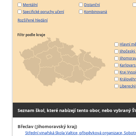
Mentální
Distanční
Specifické poruchy učení
Kombinovaná
Rozšířené hledání
Filtr podle kraje
Hlavní mě
Jihočeský 
Jihomorav
Karlovarsk
Kraj Vyso
Královéhr
Liberecký 
Seznam škol, které nabízejí tento obor, nebo vybraný Š
Břeclav (Jihomoravský kraj)
Střední vinařská škola Valtice, příspěvková organizace, Sobotn