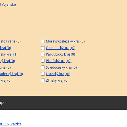
Vojenské
sto Praha (0)
Moravskoslezský kraj (0)
kraj (0)
Olomoucký kraj (0)
ský kraj (1)
Pardubický kraj (0)
ý kraj (0)
Plzeňský kraj (0)
čina (0)
Středočeský kraj (0)
adecký kraj (0)
Ústecký kraj (0)
kraj (0)
Zlínský kraj (0)
VP
í 116, Valtice