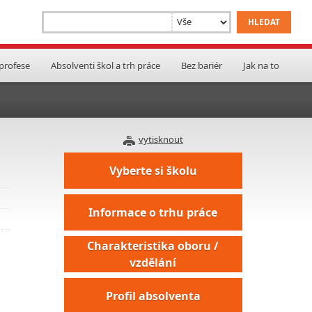
 profese
Absolventi škol a trh práce
Bez bariér
Jak na to
vytisknout
Vyberte si školu
Informace o trhu práce
Charakteristika oboru /
vzdělání
Profil absolventa