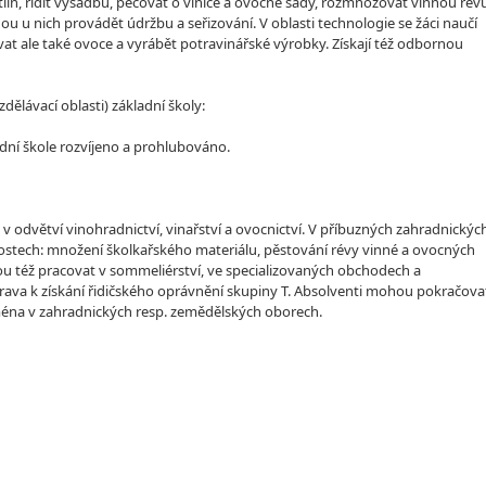
lin, řídit výsadbu, pečovat o vinice a ovocné sady, rozmnožovat vinnou rév
dou u nich provádět údržbu a seřizování. V oblasti technologie se žáci naučí
at ale také ovoce a vyrábět potravinářské výrobky. Získají též odbornou
lávací oblasti) základní školy:
dní škole rozvíjeno a prohlubováno.
v odvětví vinohradnictví, vinařství a ovocnictví. V příbuzných zahradnickýc
ostech: množení školkařského materiálu, pěstování révy vinné a ovocných
ou též pracovat v sommeliérství, ve specializovaných obchodech a
říprava k získání řidičského oprávnění skupiny T. Absolventi mohou pokračova
ména v zahradnických resp. zemědělských oborech.