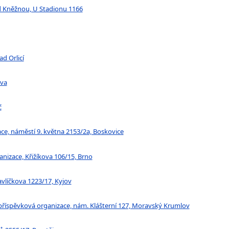
d Kněžnou, U Stadionu 1166
ad Orlicí
ava
č
ce, náměstí 9. května 2153/2a, Boskovice
nizace, Křižíkova 106/15, Brno
avlíčkova 1223/17, Kyjov
příspěvková organizace, nám. Klášterní 127, Moravský Krumlov