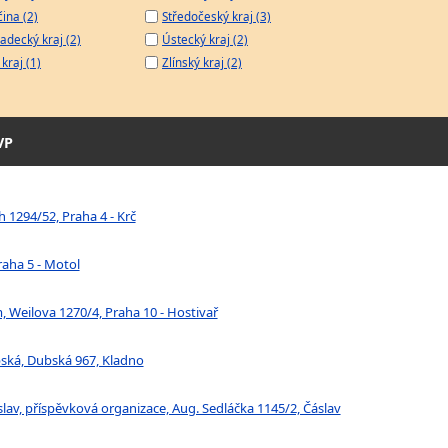
čina (2)
Středočeský kraj (3)
adecký kraj (2)
Ústecký kraj (2)
kraj (1)
Zlínský kraj (2)
VP
 1294/52, Praha 4 - Krč
raha 5 - Motol
 Weilova 1270/4, Praha 10 - Hostivař
bská, Dubská 967, Kladno
lav, příspěvková organizace, Aug. Sedláčka 1145/2, Čáslav