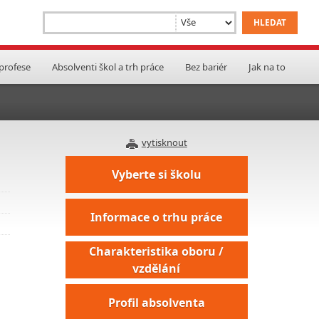
 profese
Absolventi škol a trh práce
Bez bariér
Jak na to
vytisknout
Vyberte si školu
Informace o trhu práce
Charakteristika oboru /
vzdělání
Profil absolventa