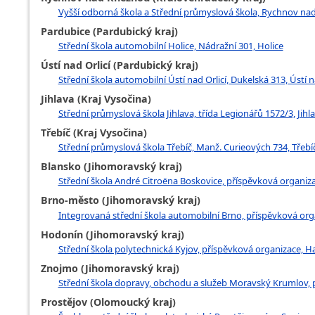
Vyšší odborná škola a Střední průmyslová škola, Rychnov na
Pardubice (Pardubický kraj)
Střední škola automobilní Holice, Nádražní 301, Holice
Ústí nad Orlicí (Pardubický kraj)
Střední škola automobilní Ústí nad Orlicí, Dukelská 313, Ústí n
Jihlava (Kraj Vysočina)
Střední průmyslová škola Jihlava, třída Legionářů 1572/3, Jihl
Třebíč (Kraj Vysočina)
Střední průmyslová škola Třebíč, Manž. Curieových 734, Třebí
Blansko (Jihomoravský kraj)
Střední škola André Citroëna Boskovice, příspěvková organiza
Brno-město (Jihomoravský kraj)
Integrovaná střední škola automobilní Brno, příspěvková orga
Hodonín (Jihomoravský kraj)
Střední škola polytechnická Kyjov, příspěvková organizace, H
Znojmo (Jihomoravský kraj)
Střední škola dopravy, obchodu a služeb Moravský Krumlov, 
Prostějov (Olomoucký kraj)