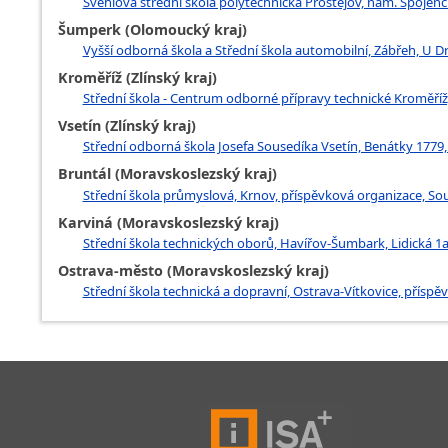
Švehlova střední škola polytechnická Prostějov, nám. Spojenc
Šumperk (Olomoucký kraj)
Vyšší odborná škola a Střední škola automobilní, Zábřeh, U D
Kroměříž (Zlínský kraj)
Střední škola - Centrum odborné přípravy technické Kroměříž
Vsetín (Zlínský kraj)
Střední odborná škola Josefa Sousedíka Vsetín, Benátky 1779,
Bruntál (Moravskoslezský kraj)
Střední škola průmyslová, Krnov, příspěvková organizace, So
Karviná (Moravskoslezský kraj)
Střední škola technických oborů, Havířov-Šumbark, Lidická 1a
Ostrava-město (Moravskoslezský kraj)
Střední škola technická a dopravní, Ostrava-Vítkovice, přísp