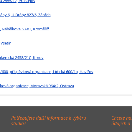
ů 2555/17, Prostějov
ráhy 6, U Dráhy 827/6, Zábřeh
, Nábělkova 539/3, Kroměříž
 Vsetín
ukenická 2458/21C, Krnov
/600, příspěvková organizace, Lidická 600/1a, Havířov
ěvková organizace, Moravská 964/2, Ostrava
Potřebujete další informace k výběru
Chcete na
studia?
údajích o