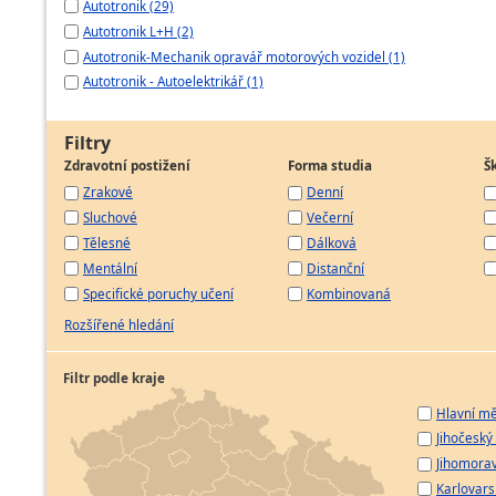
Autotronik (29)
Autotronik L+H (2)
Autotronik-Mechanik opravář motorových vozidel (1)
Autotronik - Autoelektrikář (1)
Filtry
Zdravotní postižení
Forma studia
Š
Zrakové
Denní
Sluchové
Večerní
Tělesné
Dálková
Mentální
Distanční
Specifické poruchy učení
Kombinovaná
Rozšířené hledání
Filtr podle kraje
Hlavní mě
Jihočeský 
Jihomorav
Karlovarsk