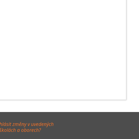
hlásit změny v uvedených
 školách a oborech?