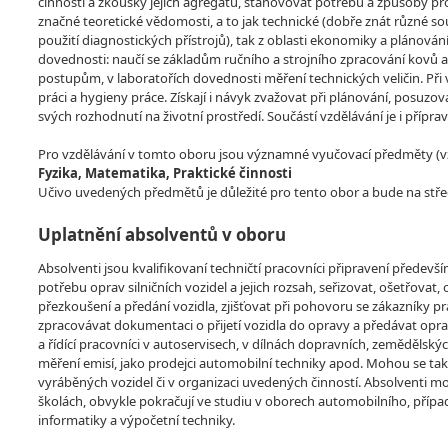
činnosti a zkoušky jejich agregátů, stanovovat potřebu a způsoby p
značné teoretické vědomosti, a to jak technické (dobře znát různé souč
použití diagnostických přístrojů), tak z oblasti ekonomiky a plánován
dovednosti: naučí se základům ručního a strojního zpracování kovů
postupům, v laboratořích dovednosti měření technických veličin. Při
práci a hygieny práce. Získají i návyk zvažovat při plánování, posuzo
svých rozhodnutí na životní prostředí. Součástí vzdělávání je i přípra
Pro vzdělávání v tomto oboru jsou významné vyučovací předměty (vzdě
Fyzika, Matematika, Praktické činnosti
Učivo uvedených předmětů je důležité pro tento obor a bude na stře
Uplatnění absolventů v oboru
Absolventi jsou kvalifikovaní techničtí pracovníci připravení předevš
potřebu oprav silničních vozidel a jejich rozsah, seřizovat, ošetřovat
přezkoušení a předání vozidla, zjišťovat při pohovoru se zákazník
zpracovávat dokumentaci o přijetí vozidla do opravy a předávat opr
a řídící pracovníci v autoservisech, v dílnách dopravních, zemědělských
měření emisí, jako prodejci automobilní techniky apod. Mohou se tak
vyráběných vozidel či v organizaci uvedených činností. Absolventi
školách, obvykle pokračují ve studiu v oborech automobilního, přípa
informatiky a výpočetní techniky.