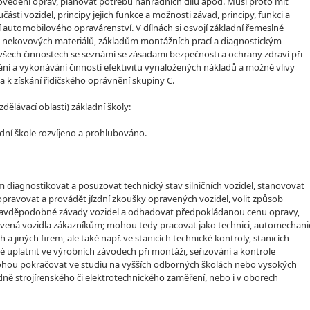
rovedení oprav, plánovat potřebu náhradních dílů apod. Musí proto mít
ásti vozidel, principy jejich funkce a možnosti závad, principy, funkci a
í automobilového opravárenství. V dílnách si osvojí základní řemeslné
 a nekovových materiálů, základům montážních prací a diagnostickým
 všech činnostech se seznámí se zásadami bezpečnosti a ochrany zdraví při
vání a vykonávání činností efektivitu vynaložených nákladů a možné vlivy
va k získání řidičského oprávnění skupiny C.
lávací oblasti) základní školy:
dní škole rozvíjeno a prohlubováno.
ím diagnostikovat a posuzovat technický stav silničních vozidel, stanovovat
, opravovat a provádět jízdní zkoušky opravených vozidel, volit způsob
y pravděpodobné závady vozidel a odhadovat předpokládanou cenu opravy,
avená vozidla zákazníkům; mohou tedy pracovat jako technici, automechani
 a jiných firem, ale také např. ve stanicích technické kontroly, stanicích
é uplatnit ve výrobních závodech při montáži, seřizování a kontrole
 mohou pokračovat ve studiu na vyšších odborných školách nebo vysokých
dně strojírenského či elektrotechnického zaměření, nebo i v oborech