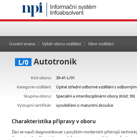
Úvodní strana
Výběr oboru vzdělání
Obor vzdělání
Autotronik
L/0
Kód oboru:
39-41-L/01
Kategorie vzdělání:
Úplné střední odborné vzdělání s odborným
Skupina oboru:
Speciální a interdisciplinární obory (Kód: 39)
Výstupní certifikát:
vysvědčení o maturitní zkoušce
Charakteristika přípravy v oboru
Žáci se naučí diagnostikovat s použitím moderních přístrojů technick