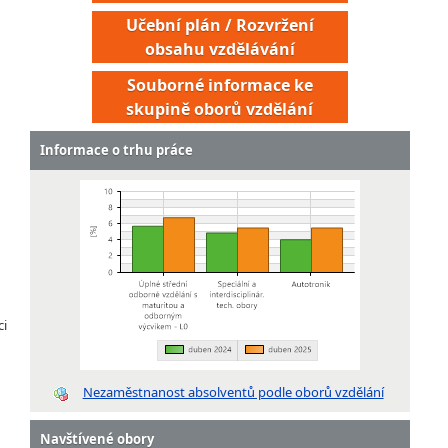
Učební plán / Rozvržení
obsahu vzdělávání
Souborné informace ke
skupině oborů vzdělání
Informace o trhu práce
ci
Nezaměstnanost absolventů podle oborů vzdělání
Navštívené obory