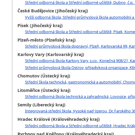
Střední odborná škola a Střední odborné učiliště, Dubno, č.p.
České Budějovice (Jihočeský kraj)
Vyšší odborná škola, Střední průmyslová škola automobilní a
Písek (Jihočeský kraj)
Střední odborná škola a Střední odborné učiliště, Písek, Ko
Plzeň-město (Plzeňský kraj)
Střední průmyslová škola dopravní, Plzeň, Karlovarská 99, Kar
Karlovy Vary (Karlovarský kraj)
Střední odborná škola Karlovy Vary, s.r.o., Konečná 908/21, Ka
Střední průmyslová škola Ostrov, příspěvková organizace, Kl
Chomutov (Ústecký kraj)
Střední škola technická, gastronomická a automobilní, Chom
Litoměřice (Ústecký kraj)
Střední odborná škola technická a zahradnická, Lovosice, pří
Semily (Liberecký kraj)
Integrovaná střední škola, Vysoké nad Jizerou, Dr. Farského 3
Hradec Králové (Královéhradecký kraj)
Střední odborná škola a Střední odborné učiliště, Hradec Krá
Rychnov nad Kněžnou (Královéhradecký kraj)