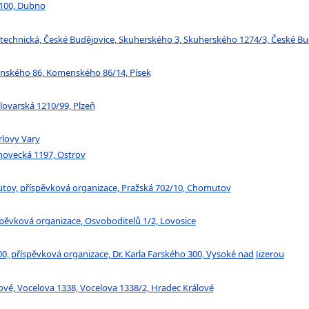
 100, Dubno
 technická, České Budějovice, Skuherského 3, Skuherského 1274/3, České Bu
menského 86, Komenského 86/14, Písek
lovarská 1210/99, Plzeň
rlovy Vary
ínovecká 1197, Ostrov
utov, příspěvková organizace, Pražská 702/10, Chomutov
spěvková organizace, Osvoboditelů 1/2, Lovosice
00, příspěvková organizace, Dr. Karla Farského 300, Vysoké nad Jizerou
lové, Vocelova 1338, Vocelova 1338/2, Hradec Králové