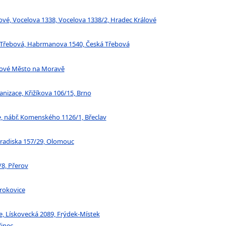
lové, Vocelova 1338, Vocelova 1338/2, Hradec Králové
á Třebová, Habrmanova 1540, Česká Třebová
Nové Město na Moravě
nizace, Křižíkova 106/15, Brno
e, nábř. Komenského 1126/1, Břeclav
 Hradiska 157/29, Olomouc
/8, Přerov
trokovice
e, Lískovecká 2089, Frýdek-Místek
řinec