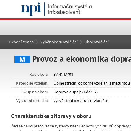
Úvodní strana
Výběr oboru vzdělání
Obor vzdělání
Provoz a ekonomika dopr
M
Kód oboru:
37-41-M/01
Kategorie vzdělání:
Úplné střední odborné vzdělání s maturitou
Skupina oboru:
Doprava a spoje (Kód: 37)
Výstupní certifikát:
vysvědčení o maturitní zkoušce
Charakteristika přípravy v oboru
Žáci se naučí pracovat se systémy řízení jednotlivých druhů dopravy, t