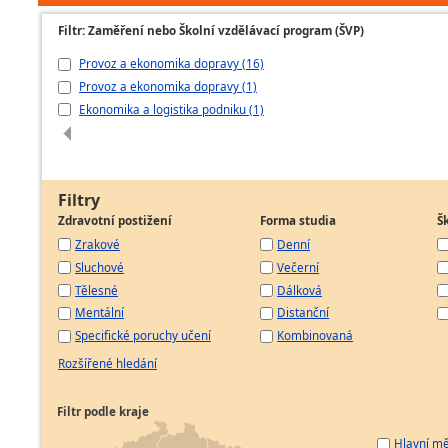
Filtr: Zaměření nebo Školní vzdělávací program (ŠVP)
Provoz a ekonomika dopravy (16)
Provoz a ekonomika dopravy (1)
Ekonomika a logistika podniku (1)
Filtry
Zdravotní postižení
Forma studia
Š
Zrakové
Denní
Sluchové
Večerní
Tělesné
Dálková
Mentální
Distanční
Specifické poruchy učení
Kombinovaná
Rozšířené hledání
Filtr podle kraje
Hlavní mě