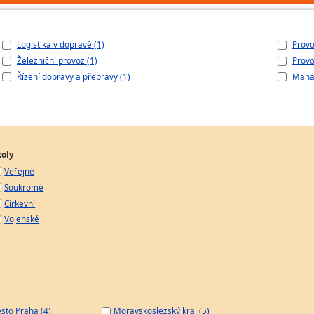
Logistika v dopravě (1)
Provo
Železniční provoz (1)
Provo
Řízení dopravy a přepravy (1)
Manag
koly
Veřejné
Soukromé
Církevní
Vojenské
sto Praha (4)
Moravskoslezský kraj (5)