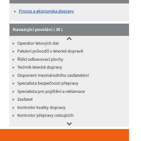
Provoz a ekonomika dopravy
Navazující povolání ( 38 )
Operátor letových dat
Palubní průvodčí v letecké dopravě
Řídící odbavovací plochy
Technik letecké dopravy
Disponent mezinárodního zasílatelství
Specialista bezpečnosti přepravy
Specialista pro pojištění a reklamace
Zasílatel
Kontrolor kvality dopravy
Kontrolor přepravy cestujících
Vedoucí provozu lanových drah
Vedoucí provozu lyžařských vleků