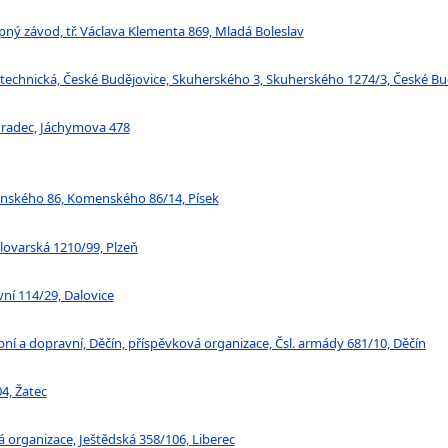
pný závod, tř. Václava Klementa 869, Mladá Boleslav
 technická, České Budějovice, Skuherského 3, Skuherského 1274/3, České Bu
 Hradec, Jáchymova 478
menského 86, Komenského 86/14, Písek
lovarská 1210/99, Plzeň
vní 114/29, Dalovice
bní a dopravní, Děčín, příspěvková organizace, Čsl. armády 681/10, Děčín
4, Žatec
vá organizace, Ještědská 358/106, Liberec