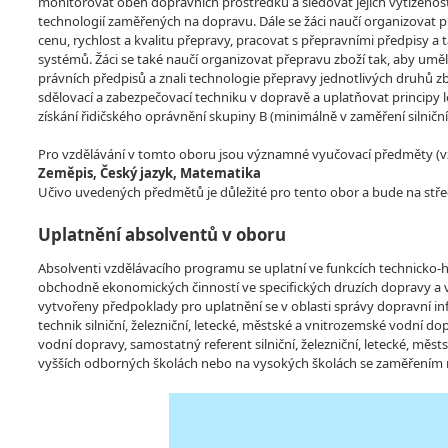
monitorovat oběh dopravních prostředků a sledovat jejich vytíženos
technologií zaměřených na dopravu. Dále se žáci naučí organizovat př
cenu, rychlost a kvalitu přepravy, pracovat s přepravními předpisy a 
systémů. Žáci se také naučí organizovat přepravu zboží tak, aby um
právních předpisů a znali technologie přepravy jednotlivých druhů zbo
sdělovací a zabezpečovací techniku v dopravě a uplatňovat principy log
získání řidičského oprávnění skupiny B (minimálně v zaměření silničn
Pro vzdělávání v tomto oboru jsou významné vyučovací předměty (vzdě
Zeměpis, Český jazyk, Matematika
Učivo uvedených předmětů je důležité pro tento obor a bude na stře
Uplatnění absolventů v oboru
Absolventi vzdělávacího programu se uplatní ve funkcích technicko-
obchodně ekonomických činností ve specifických druzích dopravy a v 
vytvořeny předpoklady pro uplatnění se v oblasti správy dopravní inf
technik silniční, železniční, letecké, městské a vnitrozemské vodní do
vodní dopravy, samostatný referent silniční, železniční, letecké, m
vyšších odborných školách nebo na vysokých školách se zaměřením n
Video
Player