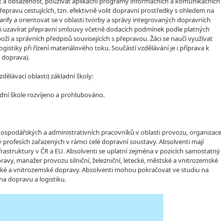
t a obsazenost, používat aplikační programy informačních a komunikačních
epravu cestujících, tzn. efektivně volit dopravní prostředky s ohledem na
tarify a orientovat se v oblasti tvorby a správy integrovaných dopravních
ěli uzavírat přepravní smlouvy včetně dodacích podmínek podle platných
ží a správních předpisů souvisejících s přepravou. Žáci se naučí využívat
istiky při řízení materiálového toku. Součástí vzdělávání je i příprava k
í doprava).
lávací oblasti) základní školy:
dní škole rozvíjeno a prohlubováno.
hospodářských a administrativních pracovníků v oblasti provozu, organizace
profesích zařazených v rámci celé dopravní soustavy. Absolventi mají
rastruktury v ČR a EU. Absolventi se uplatní zejména v pozicích samostatný
pravy, manažer provozu silniční, železniční, letecké, městské a vnitrozemské
ěstské a vnitrozemské dopravy. Absolventi mohou pokračovat ve studiu na
a dopravu a logistiku.