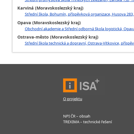
Karviná (Moravskoslezský kraj)
Střední škola, Bohumín, příspěvková organizace, Husova 283
Opava (Moravskoslezský kraj)
Obchodní akademie a Střední odborná škola logistická, Opav
Ostrava-město (Moravskoslezský kraj)
Střední škola technická a dopravní, Ostrava-Vítkovice, přísp
O projektu
NPI ČR – obsah
TREXIMA – technické řešení