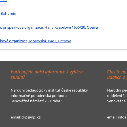
, Bohumín
a, příspěvková organizace, Hany Kvapilové 1656/20, Opava
ěvková organizace, Moravská 964/2, Ostrava
Potřebujete další informace k výběru
Chcete na
studia?
údajích o
Národní pedagogický institut České republiky
Národní ped
informačně poradenská podpora
oddělení še
Senovážné náměstí 25, Praha 1
Senovážné n
email:
ckp@npi.cz
email:
infoa