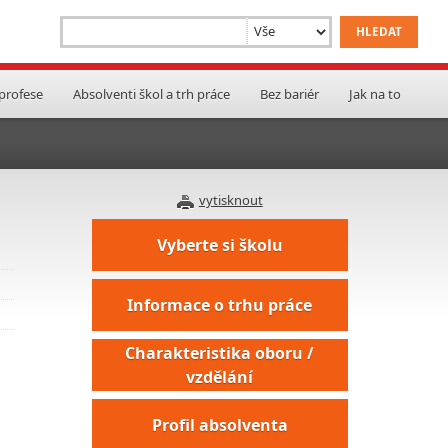
 profese
Absolventi škol a trh práce
Bez bariér
Jak na to
vytisknout
Vyberte si školu
Informace o trhu práce
Charakteristika oboru /
vzdělání
Profil absolventa