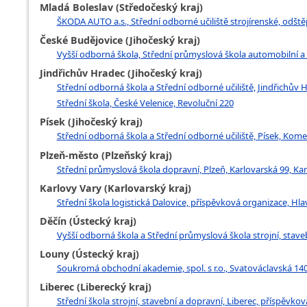
Mladá Boleslav (Středočeský kraj)
ŠKODA AUTO a.s., Střední odborné učiliště strojírenské, odště
České Budějovice (Jihočeský kraj)
Vyšší odborná škola, Střední průmyslová škola automobilní a
Jindřichův Hradec (Jihočeský kraj)
Střední odborná škola a Střední odborné učiliště, Jindřichův
Střední škola, České Velenice, Revoluční 220
Písek (Jihočeský kraj)
Střední odborná škola a Střední odborné učiliště, Písek, Ko
Plzeň-město (Plzeňský kraj)
Střední průmyslová škola dopravní, Plzeň, Karlovarská 99, Kar
Karlovy Vary (Karlovarský kraj)
Střední škola logistická Dalovice, příspěvková organizace, Hla
Děčín (Ústecký kraj)
Vyšší odborná škola a Střední průmyslová škola strojní, stave
Louny (Ústecký kraj)
Soukromá obchodní akademie, spol. s r.o., Svatováclavská 140
Liberec (Liberecký kraj)
Střední škola strojní, stavební a dopravní, Liberec, příspěvko