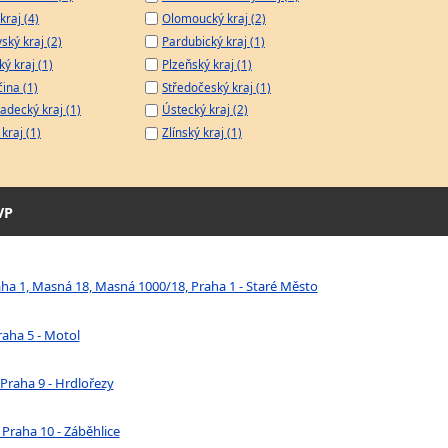
kraj (4)
Olomoucký kraj (2)
ský kraj (2)
Pardubický kraj (1)
ý kraj (1)
Plzeňský kraj (1)
čina (1)
Středočeský kraj (1)
adecký kraj (1)
Ústecký kraj (2)
kraj (1)
Zlínský kraj (1)
VP
aha 1, Masná 18, Masná 1000/18, Praha 1 - Staré Město
raha 5 - Motol
Praha 9 - Hrdlořezy
 Praha 10 - Záběhlice