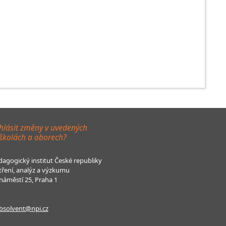
hlásit změny v uvedených
 školách a oborech?
agogický institut České republiky
tření, analýz a výzkumu
áměstí 25, Praha 1
bsolvent@npi.cz