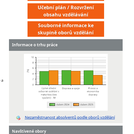
Učební plán / Rozvržení
obsahu vzdělávání
Souborné informace ke
skupině oborů vzdělání
Informace o trhu práce
 a
Technik železniční dopravy
Vozmistr
Vozový disponent
Dispečer depa
Nezaměstnanost absolventů podle oborů vzdělání
Dispečer sběrných přepravních uzlů
Provozní deklarant pro mezinárodní poštovní provoz
Navštívené obory