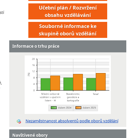
Učební plán / Rozvržení
stí
obsahu vzdělávání
Souborné informace ke
skupině oborů vzdělání
Informace o trhu práce
ě,
ý
Montér protihlukových a antivibračních izolací a
akustických úprav budov
Montér stavebních konstrukcí
Nezaměstnanost absolventů podle oborů vzdělání
Montér zateplovacích systémů
Stavěč dekorací
Navštívené obory