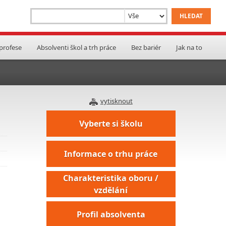
 profese
Absolventi škol a trh práce
Bez bariér
Jak na to
vytisknout
Vyberte si školu
Informace o trhu práce
Charakteristika oboru /
vzdělání
Profil absolventa