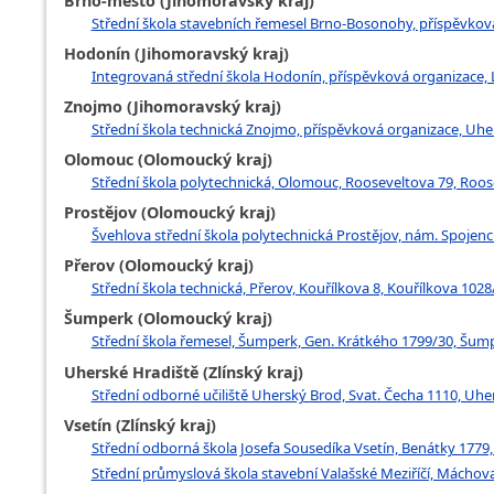
Brno-město (Jihomoravský kraj)
Střední škola stavebních řemesel Brno-Bosonohy, příspěvková
Hodonín (Jihomoravský kraj)
Integrovaná střední škola Hodonín, příspěvková organizace, 
Znojmo (Jihomoravský kraj)
Střední škola technická Znojmo, příspěvková organizace, Uh
Olomouc (Olomoucký kraj)
Střední škola polytechnická, Olomouc, Rooseveltova 79, Roo
Prostějov (Olomoucký kraj)
Švehlova střední škola polytechnická Prostějov, nám. Spojenc
Přerov (Olomoucký kraj)
Střední škola technická, Přerov, Kouřílkova 8, Kouřílkova 1028
Šumperk (Olomoucký kraj)
Střední škola řemesel, Šumperk, Gen. Krátkého 1799/30, Šum
Uherské Hradiště (Zlínský kraj)
Střední odborné učiliště Uherský Brod, Svat. Čecha 1110, Uhe
Vsetín (Zlínský kraj)
Střední odborná škola Josefa Sousedíka Vsetín, Benátky 1779,
Střední průmyslová škola stavební Valašské Meziříčí, Máchova