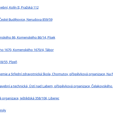
ební, Kolín II, Pražská 112
 České Budějovice, Nerudova 859/59
menského 86, Komenského 86/14, Písek
kého 1670, Komenského 1670/4, Tábor
18/55, Plzeň
demie a Střední zdravotnická škola, Chomutov, příspěvková organizace, N
tavební a technická, Ústí nad Labem, příspěvková organizace, Čelakovského
vá organizace, Ještědská 358/106, Liberec
emily