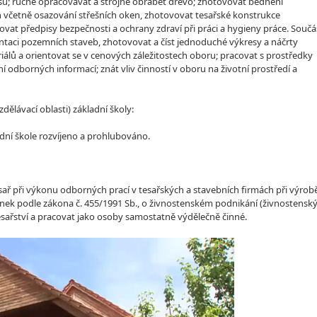
su; ručně opracovávat a strojně obrábět dřevo; zhotovovat bednění
 včetně osazování střešních oken, zhotovovat tesařské konstrukce
t předpisy bezpečnosti a ochrany zdraví při práci a hygieny práce. Součá
entaci pozemních staveb, zhotovovat a číst jednoduché výkresy a náčrty
álů a orientovat se v cenových záležitostech oboru; pracovat s prostředky
 odborných informací; znát vliv činností v oboru na životní prostředí a
lávací oblasti) základní školy:
dní škole rozvíjeno a prohlubováno.
tesař při výkonu odborných prací v tesařských a stavebních firmách při výrob
nek podle zákona č. 455/1991 Sb., o živnostenském podnikání (živnostensk
esařství a pracovat jako osoby samostatně výdělečně činné.