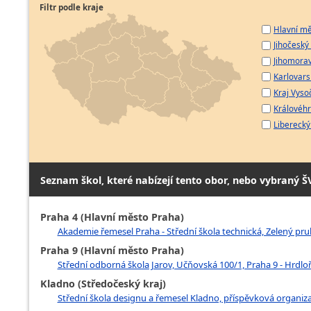
Filtr podle kraje
Hlavní mě
Jihočeský 
Jihomorav
Karlovarsk
Kraj Vyso
Královéhr
Liberecký 
Seznam škol, které nabízejí tento obor, nebo vybraný Š
Praha 4 (Hlavní město Praha)
Akademie řemesel Praha - Střední škola technická, Zelený pruh
Praha 9 (Hlavní město Praha)
Střední odborná škola Jarov, Učňovská 100/1, Praha 9 - Hrdlo
Kladno (Středočeský kraj)
Střední škola designu a řemesel Kladno, příspěvková organiz