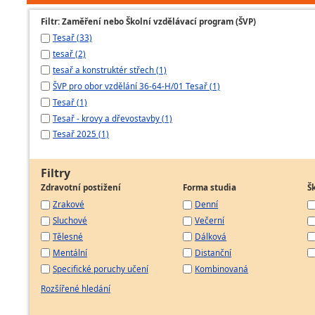
Filtr: Zaměření nebo Školní vzdělávací program (ŠVP)
Tesař (33)
tesař (2)
tesař a konstruktér střech (1)
ŠVP pro obor vzdělání 36-64-H/01 Tesař (1)
Tesař (1)
Tesař - krovy a dřevostavby (1)
Tesař 2025 (1)
Filtry
Zdravotní postižení
Forma studia
Š
Zrakové
Denní
Sluchové
Večerní
Tělesné
Dálková
Mentální
Distanční
Specifické poruchy učení
Kombinovaná
Rozšířené hledání