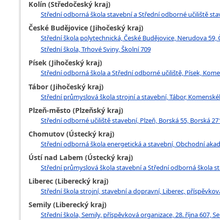
Kolín (Středočeský kraj)
Střední odborná škola stavební a Střední odborné učiliště stav
České Budějovice (Jihočeský kraj)
Střední škola polytechnická, České Budějovice, Nerudova 59,
Střední škola, Trhové Sviny, Školní 709
Písek (Jihočeský kraj)
Střední odborná škola a Střední odborné učiliště, Písek, Ko
Tábor (Jihočeský kraj)
Střední průmyslová škola strojní a stavební, Tábor, Komens
Plzeň-město (Plzeňský kraj)
Střední odborné učiliště stavební, Plzeň, Borská 55, Borská 27
Chomutov (Ústecký kraj)
Střední odborná škola energetická a stavební, Obchodní aka
Ústí nad Labem (Ústecký kraj)
Střední průmyslová škola stavební a Střední odborná škola s
Liberec (Liberecký kraj)
Střední škola strojní, stavební a dopravní, Liberec, příspěvko
Semily (Liberecký kraj)
Střední škola, Semily, příspěvková organizace, 28. října 607, S