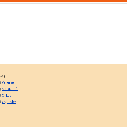
koly
Veřejné
Soukromé
Církevní
Vojenské