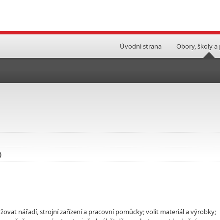
Úvodní strana
Obory, školy a
)
držovat nářadí, strojní zařízení a pracovní pomůcky; volit materiál a výrobky;