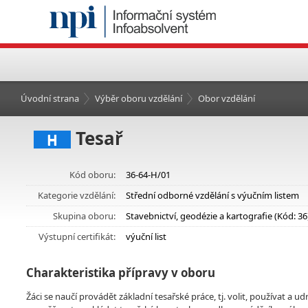
Úvodní strana
Výběr oboru vzdělání
Obor vzdělání
Tesař
H
Kód oboru:
36-64-H/01
Kategorie vzdělání:
Střední odborné vzdělání s výučním listem
Skupina oboru:
Stavebnictví, geodézie a kartografie (Kód: 36
Výstupní certifikát:
výuční list
Charakteristika přípravy v oboru
Žáci se naučí provádět základní tesařské práce, tj. volit, používat a u