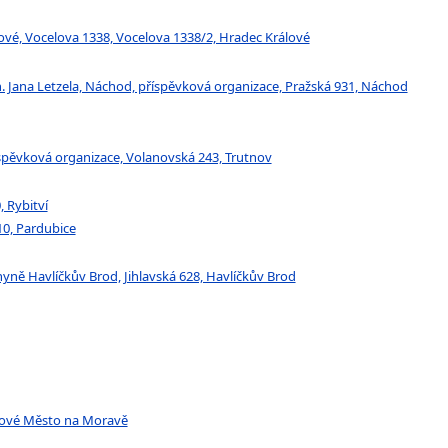
lové, Vocelova 1338, Vocelova 1338/2, Hradec Králové
 Jana Letzela, Náchod, příspěvková organizace, Pražská 931, Náchod
říspěvková organizace, Volanovská 243, Trutnov
 Rybitví
110, Pardubice
yně Havlíčkův Brod, Jihlavská 628, Havlíčkův Brod
Nové Město na Moravě