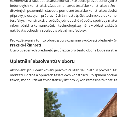
rozměřovat a zakládat tesařské konstrukce podle prováděcího výkre
betonových konstrukcí, vázat a montovat tesařské konstrukce střech
dřevěných pozemních staveb a pomocné tesařské konstrukce; dodržova
přípravy je osvojení průpravných činností, tj. číst technickou dokum
tesařských konstrukcí; provádět jednoduché výpočty spotřeby materi
informačních a komunikačních technologií, zejména v oblasti získávání
nakládat s odpady v souladu s platnými předpisy.
Pro vzdělávání v tomto oboru jsou významné vyučovací předměty (vzdě
Praktické činnosti
Učivo uvedených předmětů je důležité pro tento obor a bude na stře
Uplatnění absolventů v oboru
Absolventi jsou kvalifikovaní pracovníci, kteří se uplatní v povolání 
montáži, údržbě a opravách tesařských konstrukcí. Po splnění podmí
zákon) mohou získat živnostenský list pro výkon řemeslné živnosti t
Video
Player