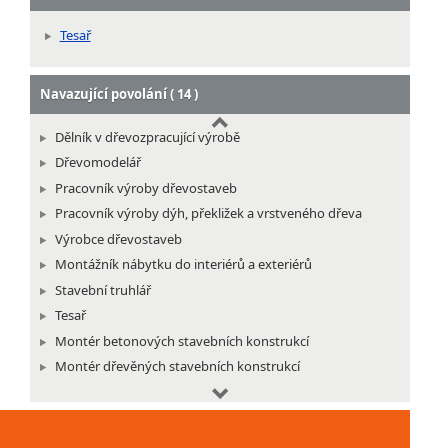
Tesař
Navazující povolání ( 14 )
Dělník v dřevozpracující výrobě
Dřevomodelář
Pracovník výroby dřevostaveb
Pracovník výroby dýh, překližek a vrstveného dřeva
Výrobce dřevostaveb
Montážník nábytku do interiérů a exteriérů
Stavební truhlář
Tesař
Montér betonových stavebních konstrukcí
Montér dřevěných stavebních konstrukcí
Montér protihlukových a antivibračních izolací a
akustických úprav budov
Montér stavebních konstrukcí