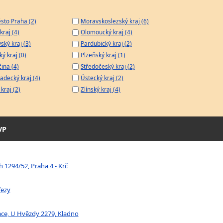
sto Praha (2)
Moravskoslezský kraj (6)
kraj (4)
Olomoucký kraj (4)
ský kraj (3)
Pardubický kraj (2)
ý kraj (0)
Plzeňský kraj (1)
čina (4)
Středočeský kraj (2)
adecký kraj (4)
Ústecký kraj (2)
kraj (2)
Zlínský kraj (4)
VP
 1294/52, Praha 4 - Krč
řezy
ace, U Hvězdy 2279, Kladno