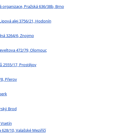
 organizace, Pražská 636/38b, Brno
Lipová alej 3756/21, Hodonín
elná 3264/6, Znojmo
seveltova 472/79, Olomouc
ů 2555/17, Prostějov
/8, Přerov
perk
rský Brod
 Vsetín
 628/10, Valašské Meziříčí