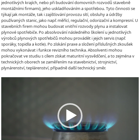
jednotlivých krajích, nebo při budování domovních rozvodů stavebně
montážními firmami), jeho uskladňováním a spotřebou. Tyto činnosti se
týkají jak montáže, tak i zajišťování provozu sítí, obsluhy a údržby
používaných stanic, jako např. měřící, regulační, odorizační a kompresní. U
stavebních firem mohou budovat vnitřní rozvody plynu a instalovat
plynové spotřebiče. Po absolvování následného školení u jednotlivých
výrobců plynových spotřebičů mohou provádět i jejich servis (např.
sporáky, topidla a kotle). Po získání praxe a složení příslušných zkoušek
mohou vykonávat i funkce revizního technika. Absolventi mohou
pokračovat ve studiu s cílem získat maturitní vysvědčení, a to zejména v
technických oborech se zaměřením na stavebnictví, strojnictví,
plynárenství, teplárenství, případně další technický směr.
Video
Player