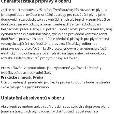
Charakteristika přípravy v oboru
Žáci se naučí montovat veškerá zařízení související s rozvodem plynu a
jeho spotřebou, ovládat montážní postupy pro rozvádění plynu jak v
domovních rozvodech, tak i ve vnějších sítích uložených v zemi. Naučí se
dodržovat zásady údržby a oprav uvedených zařízení i dodržování
bezpečnosti práce. Osvojují si potřebu spolehlivosti provozu zařízení, znají
význam technické dokumentace, cyklického provádění kontrol a revizí,
dodržování pracovních postupů dle předpisů platných pro plynárenství
ve smyslu zajištění nepřetržitého provozu. Žáci získají odbornou
připravenost pro svařování kyslíko-acetylenovým plamenem, svařování
elektrickým obloukem, svařování plastů na tupo a elektrotvarovkou v
rozsahu základních kurzů pro tyto druhy svařování.
Pro vzdělávání v tomto oboru jsou významné vyučovací předměty
(vzdělávací oblasti) základní školy:
Praktické činnosti, Fyzika
Učivo uvedených předmětů je důležité pro tento obor a bude na střední
škole rozvíjeno a prohlubováno.
Uplatnění absolventů v oboru
Absolventi se mohou uplatnit při pracích souvisejících s dopravou plynu
(např. na tranzitních plynovodech, v distribučních soustavách na