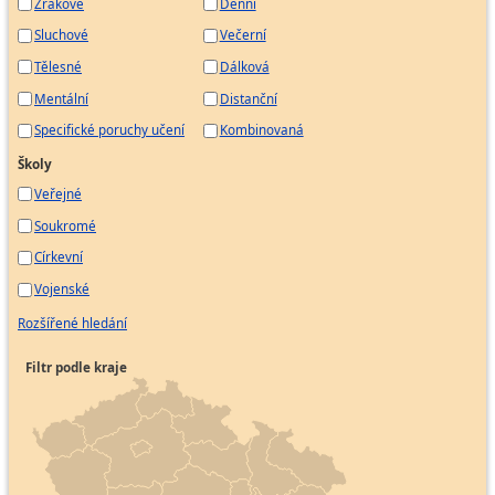
Zrakové
Denní
Sluchové
Večerní
Tělesné
Dálková
Mentální
Distanční
Specifické poruchy učení
Kombinovaná
Školy
Veřejné
Soukromé
Církevní
Vojenské
Rozšířené hledání
Filtr podle kraje