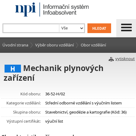
Úvodní strana
Výběr oboru vzdělání
Obor vzdělání
vytisknout
Mechanik plynových
H
zařízení
Kód oboru:
36-52-H/02
Kategorie vzdělání:
Střední odborné vzdělání s výučním listem
Skupina oboru:
Stavebnictví, geodézie a kartografie (Kód: 36)
Výstupní certifikát:
výuční list