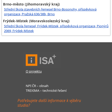
Brno-město (Jihomoravský kraj)
Střední škola stavebních řemesel Brno-Bosonohy, příspěvková
organizace, Pražská 636/38b, Brno
Frýdek-Místek (Moravskoslezský kraj)
Střední škola řemesel, Frýdek-Místek, příspěvková organizace, Pionýrů
2069, Frýdek-Místek
O projektu
NPI ČR – obsah
TREXIMA – technické řešení
Potřebujete další informace k výběru
studia?