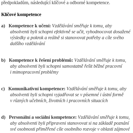
předpokladům, následující klíčové a odborné kompetence.
Klíčov
é kompetence
a)
Kompetence k učení:
Vzdělávání směřuje k tomu, aby
absolventi byli schopni efektivně se učit, vyhodnocovat dosažené
výsledky a pokrok a reálně si stanovovat potřeby a cíle svého
dalšího vzdělávání
b)
Kompetence k řešení problémů:
Vzdělávání směřuje k tomu,
aby absolventi byli schopni samostatně řešit běžné pracovní
i mimopracovní problémy
c)
Komunikativní kompetence:
Vzdělávání směřuje k tomu, aby
absolventi byli schopni vyjadřovat se v písemné i ústní formě
v různých učebních, životních i pracovních situacích
d)
Personální a sociální kompetence:
Vzdělávání směřuje k tomu,
aby absolventi byli připraveni stanovovat si na základě poznání
své osobnosti přiměřené cíle osobního rozvoje v oblasti zájmové