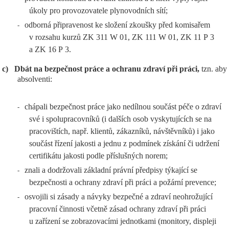
úkoly pro provozovatele plynovodních sítí;
odborná připravenost ke složení zkoušky před komisařem
-
v rozsahu kurzů ZK 311 W 01, ZK 111 W 01, ZK 11 P 3
a ZK 16 P 3.
c)
Dbát na bezpečnost práce a ochranu zdraví při práci,
tzn. aby
absolventi:
chápali bezpečnost práce jako nedílnou součást péče o zdraví
-
své i spolupracovníků (i dalších osob vyskytujících se na
pracovištích, např. klientů, zákazníků, návštěvníků) i jako
součást řízení jakosti a jednu z podmínek získání či udržení
certifikátu jakosti podle příslušných norem;
znali a dodržovali základní právní předpisy týkající se
-
bezpečnosti a ochrany zdraví při práci a požární prevence;
osvojili si zásady a návyky bezpečné a zdraví neohrožující
-
pracovní činnosti včetně zásad ochrany zdraví při práci
u zařízení se zobrazovacími jednotkami (monitory, displeji