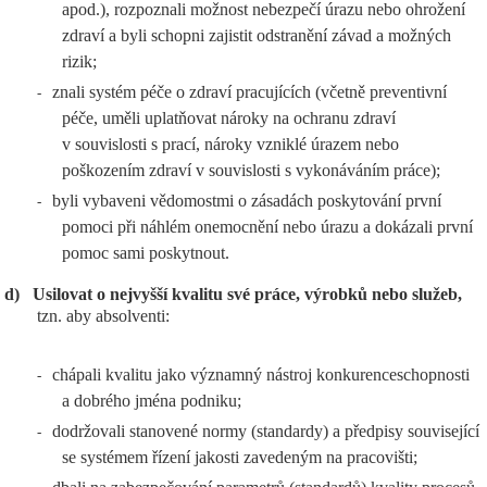
apod.), rozpoznali možnost nebezpečí úrazu nebo ohrožení
zdraví a byli schopni zajistit odstranění závad a možných
rizik;
znali systém péče o zdraví pracujících (včetně preventivní
-
péče, uměli uplatňovat nároky na ochranu zdraví
v souvislosti s prací, nároky vzniklé úrazem nebo
poškozením zdraví v souvislosti s vykonáváním práce);
byli vybaveni vědomostmi o zásadách poskytování první
-
pomoci při náhlém onemocnění nebo úrazu a dokázali první
pomoc sami poskytnout.
d)
Usilovat o nejvyšší kvalitu své práce, výrobků nebo služeb,
tzn. aby absolventi:
chápali kvalitu jako významný nástroj konkurenceschopnosti
-
a dobrého jména podniku;
dodržovali stanovené normy (standardy) a předpisy související
-
se systémem řízení jakosti zavedeným na pracovišti;