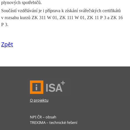
plynových spotřebičů.
Součástí vzdělávání je i příprava k získání svářečských certifikátů
v rozsahu kurzů ZK 311 W 01, ZK 111 W 01, ZK 11 P 3 a ZK 16
P 3.
Zpět
O projektu
NPI ČR – obsah
TREXIMA – technické řešení