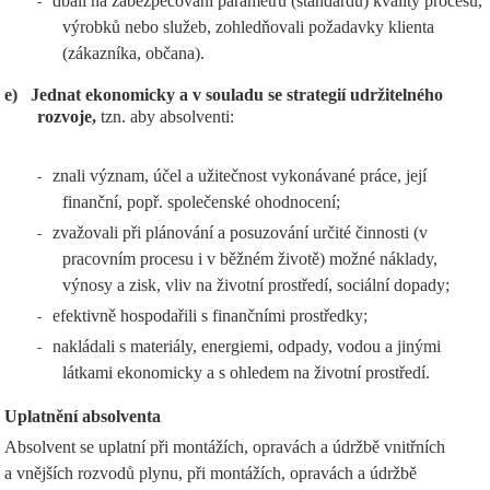
dbali na zabezpečování parametrů (standardů) kvality procesů,
-
výrobků nebo služeb, zohledňovali požadavky klienta
(zákazníka, občana).
e)
Jednat ekonomicky a v souladu se strategií udržitelného
rozvoje,
tzn. aby absolventi:
znali význam, účel a užitečnost vykonávané práce, její
-
finanční, popř. společenské ohodnocení;
zvažovali při plánování a posuzování určité činnosti (v
-
pracovním procesu i v běžném životě) možné náklady,
výnosy a zisk, vliv na životní prostředí, sociální dopady;
efektivně hospodařili s finančními prostředky;
-
nakládali s materiály, energiemi, odpady, vodou a jinými
-
látkami ekonomicky a s ohledem na životní prostředí.
Uplatnění absolventa
Absolvent se uplatní při montážích, opravách a údržbě vnitřních
a vnějších rozvodů plynu, při montážích, opravách a údržbě