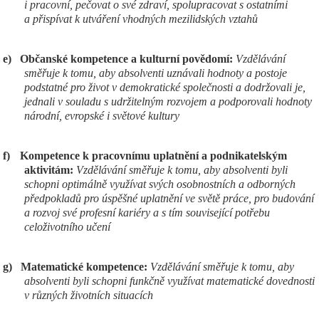
i pracovní, pečovat o své zdraví, spolupracovat s ostatními
a přispívat k utváření vhodných mezilidských vztahů
e)
Občanské kompetence a kulturní povědomí:
Vzdělávání
směřuje k tomu, aby absolventi uznávali hodnoty a postoje
podstatné pro život v demokratické společnosti a dodržovali je,
jednali v souladu s udržitelným rozvojem a podporovali hodnoty
národní, evropské i světové kultury
f)
Kompetence k pracovnímu uplatnění a podnikatelským
aktivitám:
Vzdělávání směřuje k tomu, aby absolventi byli
schopni optimálně využívat svých osobnostních a odborných
předpokladů pro úspěšné uplatnění ve světě práce, pro budování
a rozvoj své profesní kariéry a s tím související potřebu
celoživotního učení
g)
Matematické kompetence:
Vzdělávání směřuje k tomu, aby
absolventi byli schopni funkčně využívat matematické dovednosti
v různých životních situacích