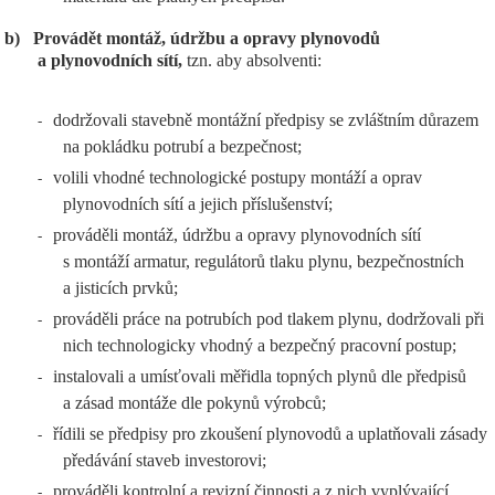
b)
Provádět montáž, údržbu a opravy plynovodů
a plynovodních sítí,
tzn. aby absolventi:
dodržovali stavebně montážní předpisy se zvláštním důrazem
-
na pokládku potrubí a bezpečnost;
volili vhodné technologické postupy montáží a oprav
-
plynovodních sítí a jejich příslušenství;
prováděli montáž, údržbu a opravy plynovodních sítí
-
s montáží armatur, regulátorů tlaku plynu, bezpečnostních
a jisticích prvků;
prováděli práce na potrubích pod tlakem plynu, dodržovali při
-
nich technologicky vhodný a bezpečný pracovní postup;
instalovali a umísťovali měřidla topných plynů dle předpisů
-
a zásad montáže dle pokynů výrobců;
řídili se předpisy pro zkoušení plynovodů a uplatňovali zásady
-
předávání staveb investorovi;
prováděli kontrolní a revizní činnosti a z nich vyplývající
-