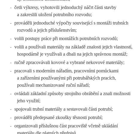
četli výkresy, vyhotovili jednoduchý náčrt části stavby
-
a zakreslili uložení potrubního rozvodu;
prováděli jednoduché výpočty související s montáži trubních
-
rozvodů a jejich příslušenstvím;
volili postupy práce při montážích potrubních rozvodů;
-
volili a používali materiály na základě znalosti jejich vlastností,
-
hospodárně je využívali a dbali na jejich správnou montáž;
ručně zpracovávali kovové a vybrané nekovové materiály;
-
pracovali s moderním nářadím, pracovními pomůckami
-
a zařízeními používanými při potrubářských pracích,
používali mechanizované ruční nářadí;
ovládali základní způsoby strojního obrábění a znali možnosti
-
jeho využití;
spojovali trubní materiály a sestavovali části potrubí;
-
prováděli předepsané zkoušky těsnosti potrubí;
-
organizovali příslušnou část pracoviště včetně ukládání
-
materiálu dle platných předpisů.