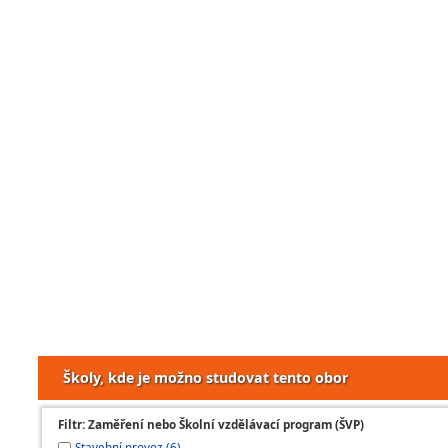
Školy, kde je možno studovat tento obor
Filtr: Zaměření nebo Školní vzdělávací program (ŠVP)
Stavební provoz (6)