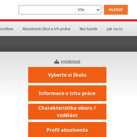
 profese
Absolventi škol a trh práce
Bez bariér
Jak na to
vytisknout
Vyberte si školu
Informace o trhu práce
Charakteristika oboru /
vzdělání
Profil absolventa
h