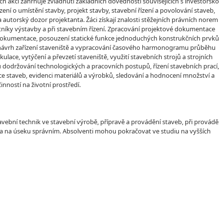
ních akcí zahrnuje zvládnutí základních dovedností souvisejících s investorsk
ení o umístění stavby, projekt stavby, stavební řízení a povolování staveb,
 autorský dozor projektanta. Žáci získají znalosti stěžejních právních norem
stníky výstavby a při stavebním řízení. Zpracování projektové dokumentace
 dokumentace, posouzení statické funkce jednoduchých konstrukčních prvků
ce, návrh zařízení staveniště a vypracování časového harmonogramu průběhu
ulace, vytýčení a převzetí staveniště, využití stavebních strojů a strojních
lu dodržování technologických a pracovních postupů, řízení stavebních prací,
 staveb, evidenci materiálů a výrobků, sledování a hodnocení množství a
nností na životní prostředí.
stavební technik ve stavební výrobě, přípravě a provádění staveb, při provádě
í a na úseku správním. Absolventi mohou pokračovat ve studiu na vyšších