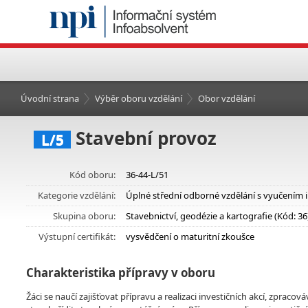
Úvodní strana
Výběr oboru vzdělání
Obor vzdělání
Stavební provoz
L/5
Kód oboru:
36-44-L/51
Kategorie vzdělání:
Úplné střední odborné vzdělání s vyučením 
Skupina oboru:
Stavebnictví, geodézie a kartografie (Kód: 36
Výstupní certifikát:
vysvědčení o maturitní zkoušce
Charakteristika přípravy v oboru
Žáci se naučí zajišťovat přípravu a realizaci investičních akcí, zp