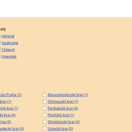
koly
Veřejné
Soukromé
Církevní
Vojenské
sto Praha (2)
Moravskoslezský kraj (1)
kraj (1)
Olomoucký kraj (1)
ský kraj (1)
Pardubický kraj (0)
ý kraj (0)
Plzeňský kraj (1)
čina (0)
Středočeský kraj (0)
adecký kraj (0)
Ústecký kraj (0)