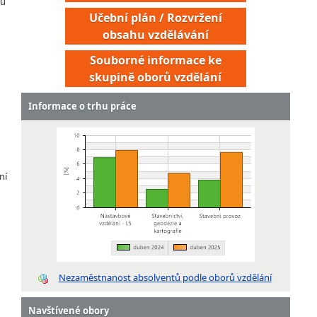
ou
Učební plán / Rozvržení
obsahu vzdělávání
Souborné informace ke
skupině oborů vzdělání
Informace o trhu práce
ní
Nezaměstnanost absolventů podle oborů vzdělání
Navštívené obory