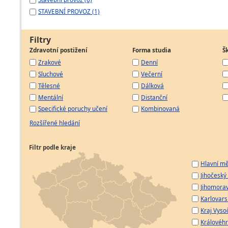
STAVEBNÍ PROVOZ (1)
Filtry
Zdravotní postižení
Forma studia
Š
Zrakové
Denní
Sluchové
Večerní
Tělesné
Dálková
Mentální
Distanční
Specifické poruchy učení
Kombinovaná
Rozšířené hledání
Filtr podle kraje
Hlavní mě
Jihočeský 
Jihomorav
Karlovarsk
Kraj Vyso
Královéhr