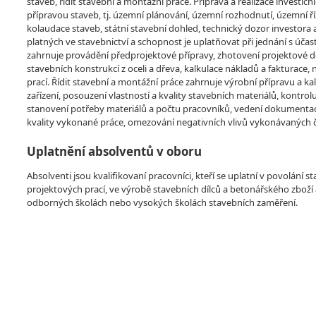
staveb, řídit stavební a montážní práce. Příprava a realizace investič
přípravou staveb, tj. územní plánování, územní rozhodnutí, územní říz
kolaudace staveb, státní stavební dohled, technický dozor investora a
platných ve stavebnictví a schopnost je uplatňovat při jednání s úča
zahrnuje provádění předprojektové přípravy, zhotovení projektové
stavebních konstrukcí z oceli a dřeva, kalkulace nákladů a faktura
prací. Řídit stavební a montážní práce zahrnuje výrobní přípravu a kalk
zařízení, posouzení vlastností a kvality stavebních materiálů, kontro
stanovení potřeby materiálů a počtu pracovníků, vedení dokumentace
kvality vykonané práce, omezování negativních vlivů vykonávaných či
Uplatnění absolventů v oboru
Absolventi jsou kvalifikovaní pracovníci, kteří se uplatní v povolání 
projektových prací, ve výrobě stavebních dílců a betonářského zbož
odborných školách nebo vysokých školách stavebních zaměření.