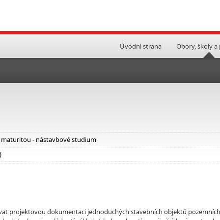
Úvodní strana
Obory, školy a
i maturitou - nástavbové studium
)
racovávat projektovou dokumentaci jednoduchých stavebních objektů pozemníc