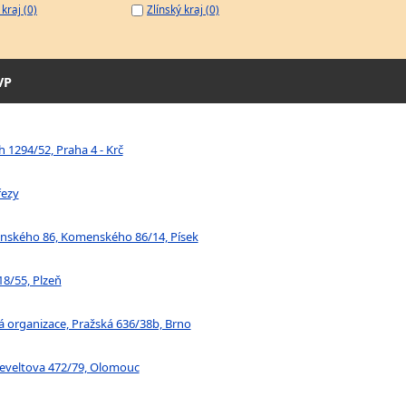
kraj (0)
Zlínský kraj (0)
VP
 1294/52, Praha 4 - Krč
řezy
menského 86, Komenského 86/14, Písek
18/55, Plzeň
 organizace, Pražská 636/38b, Brno
seveltova 472/79, Olomouc