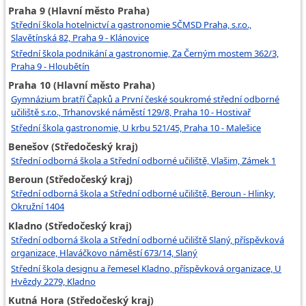
Praha 9 (Hlavní město Praha)
Střední škola hotelnictví a gastronomie SČMSD Praha, s.r.o.,
Slavětínská 82, Praha 9 - Klánovice
Střední škola podnikání a gastronomie, Za Černým mostem 362/3,
Praha 9 - Hloubětín
Praha 10 (Hlavní město Praha)
Gymnázium bratří Čapků a První české soukromé střední odborné
učiliště s.r.o., Trhanovské náměstí 129/8, Praha 10 - Hostivař
Střední škola gastronomie, U krbu 521/45, Praha 10 - Malešice
Benešov (Středočeský kraj)
Střední odborná škola a Střední odborné učiliště, Vlašim, Zámek 1
Beroun (Středočeský kraj)
Střední odborná škola a Střední odborné učiliště, Beroun - Hlinky,
Okružní 1404
Kladno (Středočeský kraj)
Střední odborná škola a Střední odborné učiliště Slaný, příspěvková
organizace, Hlaváčkovo náměstí 673/14, Slaný
Střední škola designu a řemesel Kladno, příspěvková organizace, U
Hvězdy 2279, Kladno
Kutná Hora (Středočeský kraj)