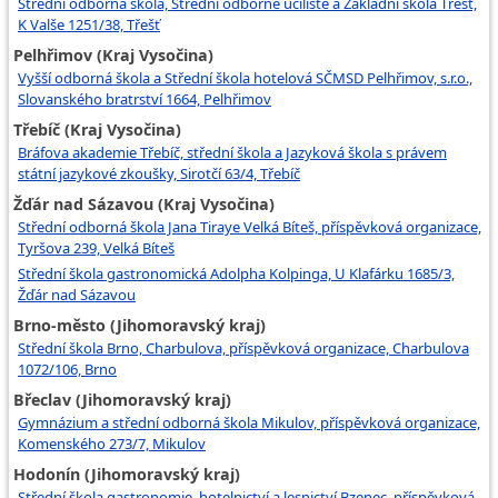
Střední odborná škola, Střední odborné učiliště a Základní škola Třešť,
K Valše 1251/38, Třešť
Pelhřimov (Kraj Vysočina)
Vyšší odborná škola a Střední škola hotelová SČMSD Pelhřimov, s.r.o.,
Slovanského bratrství 1664, Pelhřimov
Třebíč (Kraj Vysočina)
Bráfova akademie Třebíč, střední škola a Jazyková škola s právem
státní jazykové zkoušky, Sirotčí 63/4, Třebíč
Žďár nad Sázavou (Kraj Vysočina)
Střední odborná škola Jana Tiraye Velká Bíteš, příspěvková organizace,
Tyršova 239, Velká Bíteš
Střední škola gastronomická Adolpha Kolpinga, U Klafárku 1685/3,
Žďár nad Sázavou
Brno-město (Jihomoravský kraj)
Střední škola Brno, Charbulova, příspěvková organizace, Charbulova
1072/106, Brno
Břeclav (Jihomoravský kraj)
Gymnázium a střední odborná škola Mikulov, příspěvková organizace,
Komenského 273/7, Mikulov
Hodonín (Jihomoravský kraj)
Střední škola gastronomie, hotelnictví a lesnictví Bzenec, příspěvková