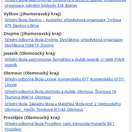
organizace, náměstí Svobody 318, Bzenec
Vyškov (Jihomoravský kraj)
Střední škola Slavkov – Austerlitz, příspěvková organizace, Tyršova
479, Slavkov u Brna
Znojmo (Jihomoravský kraj)
Střední odborná škola Znojmo, Dvořákova, příspěvková organizace,
Dvořákova 1594/19, Znojmo
Jeseník (Olomoucký kraj)
Střední škola gastronomie, farmářství a služeb Jeseník, U Jatek 916/8,
Jeseník
Olomouc (Olomoucký kraj)
Střední odborná škola Litovel, Komenského 677, Komenského 677/1,
Litovel
Střední odborná škola obchodu a služeb, Olomouc, Štursova 14,
Štursova 904/14, Olomouc
Střední škola, Základní škola a Mateřská škola prof. V. Vejdovského
Olomouc - Hejčín, Tomkova 411/42, Olomouc
Prostějov (Olomoucký kraj)
Střední odborná škola Prostějov, nám. Edmunda Husserla 30/1,
Prostějov