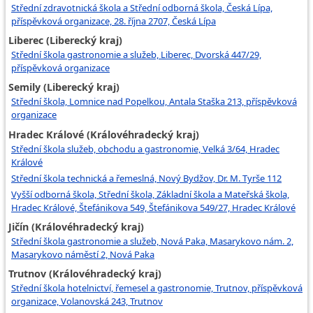
Střední zdravotnická škola a Střední odborná škola, Česká Lípa,
příspěvková organizace, 28. října 2707, Česká Lípa
Liberec (Liberecký kraj)
Střední škola gastronomie a služeb, Liberec, Dvorská 447/29,
příspěvková organizace
Semily (Liberecký kraj)
Střední škola, Lomnice nad Popelkou, Antala Staška 213, příspěvková
organizace
Hradec Králové (Královéhradecký kraj)
Střední škola služeb, obchodu a gastronomie, Velká 3/64, Hradec
Králové
Střední škola technická a řemeslná, Nový Bydžov, Dr. M. Tyrše 112
Vyšší odborná škola, Střední škola, Základní škola a Mateřská škola,
Hradec Králové, Štefánikova 549, Štefánikova 549/27, Hradec Králové
Jičín (Královéhradecký kraj)
Střední škola gastronomie a služeb, Nová Paka, Masarykovo nám. 2,
Masarykovo náměstí 2, Nová Paka
Trutnov (Královéhradecký kraj)
Střední škola hotelnictví, řemesel a gastronomie, Trutnov, příspěvková
organizace, Volanovská 243, Trutnov