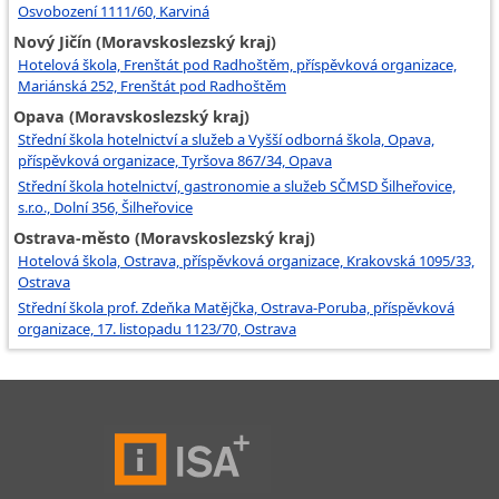
Osvobození 1111/60, Karviná
Nový Jičín (Moravskoslezský kraj)
Hotelová škola, Frenštát pod Radhoštěm, příspěvková organizace,
Mariánská 252, Frenštát pod Radhoštěm
Opava (Moravskoslezský kraj)
Střední škola hotelnictví a služeb a Vyšší odborná škola, Opava,
příspěvková organizace, Tyršova 867/34, Opava
Střední škola hotelnictví, gastronomie a služeb SČMSD Šilheřovice,
s.r.o., Dolní 356, Šilheřovice
Ostrava-město (Moravskoslezský kraj)
Hotelová škola, Ostrava, příspěvková organizace, Krakovská 1095/33,
Ostrava
Střední škola prof. Zdeňka Matějčka, Ostrava-Poruba, příspěvková
organizace, 17. listopadu 1123/70, Ostrava