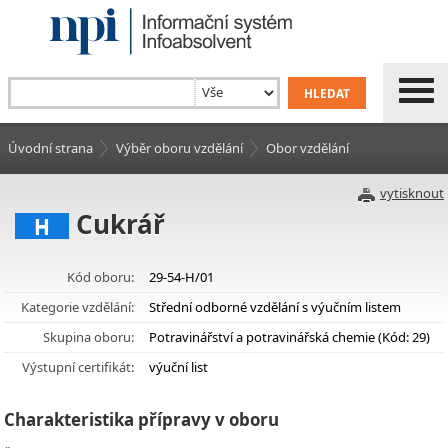
Úvodní strana
Výběr oboru vzdělání
Obor vzdělání
vytisknout
Cukrář
H
Kód oboru:
29-54-H/01
Kategorie vzdělání:
Střední odborné vzdělání s výučním listem
Skupina oboru:
Potravinářství a potravinářská chemie (Kód: 29)
Výstupní certifikát:
výuční list
Charakteristika přípravy v oboru