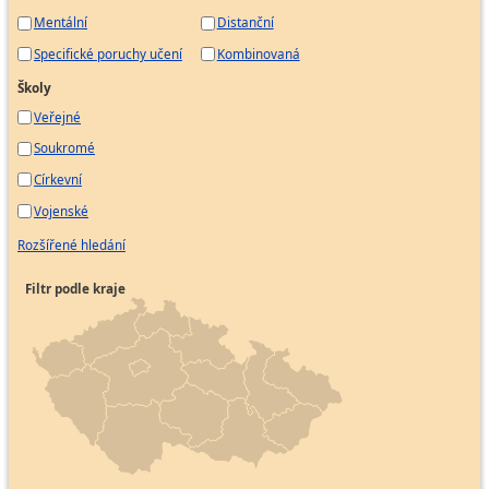
Mentální
Distanční
Specifické poruchy učení
Kombinovaná
Školy
Veřejné
Soukromé
Církevní
Vojenské
Rozšířené hledání
Filtr podle kraje