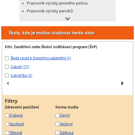
Pracovník výroby jemného pečiva
Pracovník výroby perníků
Pracovník výroby restauračních moučníků
Pracovník výroby zákusků a dortů
Školy, kde je možno studovat tento obor
Filtr: Zaměření nebo Školní vzdělávací program (ŠVP)
Škola cesta k životnímu uplatnění (1)
CU
Cukrář (71)
cu
Cukrář/ka (2)
Cu
Filtry
Zdravotní postižení
Forma studia
Zrakové
Denní
Sluchové
Večerní
Tělesné
Dálková