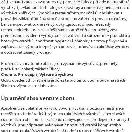
Žáci se naučí zpracovávat suroviny, pomocné látky a přísady na cukrářské
výrobky, tj. zvládnout technologické postupy a činnosti zejména při ruční
výrobě cukrářských výrobků a restauračních moučníků, obsluhovat a
provádět základní údržbu strojů a strojního zařízení v provozu cukrárny,
balit a expedovat cukrářské výrobky, zjišťovat případné závady
technologického procesu a řešit samostatně běžné problémy, vést
předepsanou evidenci výroby, posuzovat kvalitu surovin, meziproduktů a
hotových výrobků, dodržovat hygienické předpisy a normy při výrobě a
zajišťovat tak výrobu bezpečných potravin, uchovávat cukrářské výrobky
a dodržovat zásady prodeje.
Pro vzdělávání v tomto oboru jsou významné vyučovací předměty
(vzdělávací oblasti) základní školy:
Chemie, Přírodopis, Výtvarná výchova
Učivo uvedených předmětů je důležité pro tento obor a bude na střední
škole rozvíjeno a prohlubováno.
Uplatnění absolventů v oboru
Absolventi se uplatní při výkonu povolání cukrář v pozici zaměstnance
menších a středně velkých výroben cukrářských výrobků, v hotelových
cukrárnách a obchodních zařízeních zabývajících se prodejem cukrářských
výrobků. Jsou připraveni vykonávat činnosti při výrobě kompletního
sortimentu cukrářských výrobků, případně cukrovinkářských výrobků,