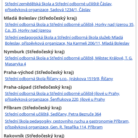
Střední zemědělská škola a Střední odborné učiliště Čáslav,
příspěvková organizace, Sadová 1234/1, Čáslav
Mladá Boleslav (Středočeský kraj)
Střední odborná škola a Střední odborné učiliště, Horky nad Jizerou 35,
č.p. 35, Horky nad Jizerou
Střední pedagogická škola a Střední odborná škola služeb Mladá
Boleslav, příspěvková organizace, Na Karmeli 206/11, Mladá Boleslav
Nymburk (Středočeský kraj)
Střední odborná škola a Střední odborné učiliště, Městec Králové, T. G.
Masaryka 4
Praha-východ (Středočeský kraj)
Střední odborná škola Říčany s.r.o., Jiráskova 1519/8, Říčany
Praha-západ (Středočeský kraj)
Střední odborná škola a Střední odborné učiliště Jílové u Prahy,
příspěvková organizace, Šenflukova 220, Jílové u Prahy
Příbram (Středočeský kraj)
Střední odborné učiliště, Sedlčany, Petra Bezruče 364
Střední škola pedagogiky, cestovního ruchu a gastronomie Příbram,
příspěvková organizace, Gen. R. Tesaříka 114, Příbram
Rakovník (Středočeský kraj)