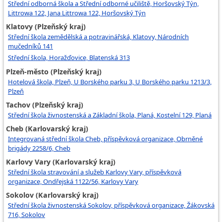
Střední odborná škola a Střední odborné učiliště, Horšovský Týn,
Littrowa 122, Jana Littrowa 122, Horšovský Týn
Klatovy (Plzeňský kraj)
Střední škola zemědělská a potravinářská, Klatovy, Národních
mučedníků 141
Střední škola, Horažďovice, Blatenská 313
Plzeň-město (Plzeňský kraj)
Hotelová škola, Plzeň, U Borského parku 3, U Borského parku 1213/3,
Plzeň
Tachov (Plzeňský kraj)
Střední škola živnostenská a Základní škola, Planá, Kostelní 129, Planá
Cheb (Karlovarský kraj)
Integrovaná střední škola Cheb, příspěvková organizace, Obrněné
brigády 2258/6, Cheb
Karlovy Vary (Karlovarský kraj)
Střední škola stravování a služeb Karlovy Vary, příspěvková
organizace, Ondřejská 1122/56, Karlovy Vary
Sokolov (Karlovarský kraj)
Střední škola živnostenská Sokolov, příspěvková organizace, Žákovská
716, Sokolov