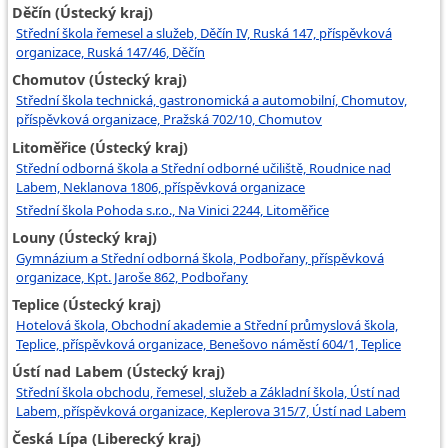
Děčín (Ústecký kraj)
Střední škola řemesel a služeb, Děčín IV, Ruská 147, příspěvková
organizace, Ruská 147/46, Děčín
Chomutov (Ústecký kraj)
Střední škola technická, gastronomická a automobilní, Chomutov,
příspěvková organizace, Pražská 702/10, Chomutov
Litoměřice (Ústecký kraj)
Střední odborná škola a Střední odborné učiliště, Roudnice nad
Labem, Neklanova 1806, příspěvková organizace
Střední škola Pohoda s.r.o., Na Vinici 2244, Litoměřice
Louny (Ústecký kraj)
Gymnázium a Střední odborná škola, Podbořany, příspěvková
organizace, Kpt. Jaroše 862, Podbořany
Teplice (Ústecký kraj)
Hotelová škola, Obchodní akademie a Střední průmyslová škola,
Teplice, příspěvková organizace, Benešovo náměstí 604/1, Teplice
Ústí nad Labem (Ústecký kraj)
Střední škola obchodu, řemesel, služeb a Základní škola, Ústí nad
Labem, příspěvková organizace, Keplerova 315/7, Ústí nad Labem
Česká Lípa (Liberecký kraj)