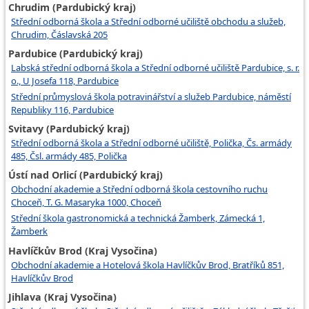
Chrudim (Pardubický kraj)
Střední odborná škola a Střední odborné učiliště obchodu a služeb,
Chrudim, Čáslavská 205
Pardubice (Pardubický kraj)
Labská střední odborná škola a Střední odborné učiliště Pardubice, s. r.
o., U Josefa 118, Pardubice
Střední průmyslová škola potravinářství a služeb Pardubice, náměstí
Republiky 116, Pardubice
Svitavy (Pardubický kraj)
Střední odborná škola a Střední odborné učiliště, Polička, Čs. armády
485, Čsl. armády 485, Polička
Ústí nad Orlicí (Pardubický kraj)
Obchodní akademie a Střední odborná škola cestovního ruchu
Choceň, T. G. Masaryka 1000, Choceň
Střední škola gastronomická a technická Žamberk, Zámecká 1,
Žamberk
Havlíčkův Brod (Kraj Vysočina)
Obchodní akademie a Hotelová škola Havlíčkův Brod, Bratříků 851,
Havlíčkův Brod
Jihlava (Kraj Vysočina)