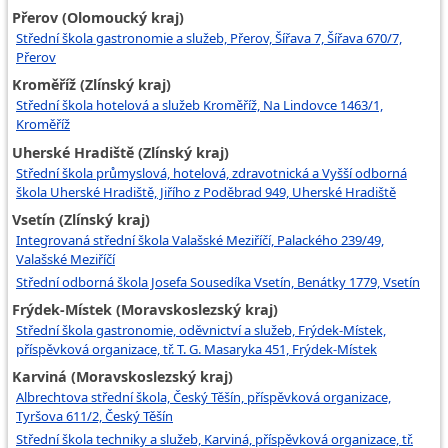
Přerov (Olomoucký kraj)
Střední škola gastronomie a služeb, Přerov, Šířava 7, Šířava 670/7,
Přerov
Kroměříž (Zlínský kraj)
Střední škola hotelová a služeb Kroměříž, Na Lindovce 1463/1,
Kroměříž
Uherské Hradiště (Zlínský kraj)
Střední škola průmyslová, hotelová, zdravotnická a Vyšší odborná
škola Uherské Hradiště, Jiřího z Poděbrad 949, Uherské Hradiště
Vsetín (Zlínský kraj)
Integrovaná střední škola Valašské Meziříčí, Palackého 239/49,
Valašské Meziříčí
Střední odborná škola Josefa Sousedíka Vsetín, Benátky 1779, Vsetín
Frýdek-Místek (Moravskoslezský kraj)
Střední škola gastronomie, oděvnictví a služeb, Frýdek-Místek,
příspěvková organizace, tř. T. G. Masaryka 451, Frýdek-Místek
Karviná (Moravskoslezský kraj)
Albrechtova střední škola, Český Těšín, příspěvková organizace,
Tyršova 611/2, Český Těšín
Střední škola techniky a služeb, Karviná, příspěvková organizace, tř.