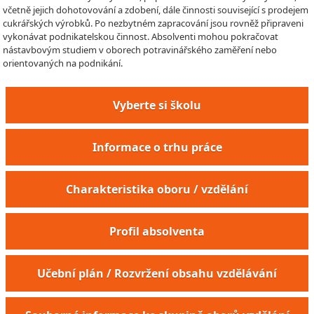
včetně jejich dohotovování a zdobení, dále činnosti související s prodejem
cukrářských výrobků. Po nezbytném zapracování jsou rovněž připraveni
vykonávat podnikatelskou činnost. Absolventi mohou pokračovat
nástavbovým studiem v oborech potravinářského zaměření nebo
orientovaných na podnikání.
Vyberte si školu
Informace o trhu práce
Charakteristika oboru / vzdělání
Profil absolventa
Pracovník výroby restauračních moučníků
Učební plán / Rozvržení obsahu vzdělávání
Pracovník výroby zákusků a dortů