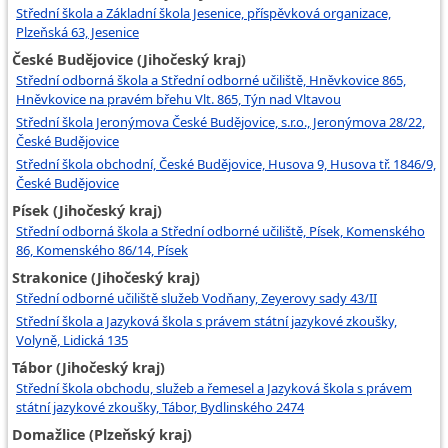
Střední škola a Základní škola Jesenice, příspěvková organizace,
Plzeňská 63, Jesenice
České Budějovice (Jihočeský kraj)
Střední odborná škola a Střední odborné učiliště, Hněvkovice 865,
Hněvkovice na pravém břehu Vlt. 865, Týn nad Vltavou
Střední škola Jeronýmova České Budějovice, s.r.o., Jeronýmova 28/22,
České Budějovice
Střední škola obchodní, České Budějovice, Husova 9, Husova tř. 1846/9,
České Budějovice
Písek (Jihočeský kraj)
Střední odborná škola a Střední odborné učiliště, Písek, Komenského
86, Komenského 86/14, Písek
Strakonice (Jihočeský kraj)
Střední odborné učiliště služeb Vodňany, Zeyerovy sady 43/II
Střední škola a Jazyková škola s právem státní jazykové zkoušky,
Volyně, Lidická 135
Tábor (Jihočeský kraj)
Střední škola obchodu, služeb a řemesel a Jazyková škola s právem
státní jazykové zkoušky, Tábor, Bydlinského 2474
Domažlice (Plzeňský kraj)