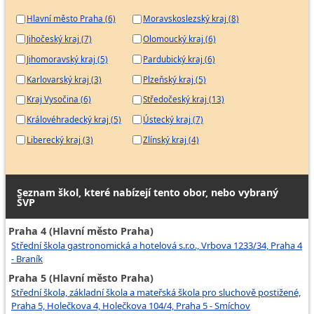
Hlavní město Praha (6)
Moravskoslezský kraj (8)
Jihočeský kraj (7)
Olomoucký kraj (6)
Jihomoravský kraj (5)
Pardubický kraj (6)
Karlovarský kraj (3)
Plzeňský kraj (5)
Kraj Vysočina (6)
Středočeský kraj (13)
Královéhradecký kraj (5)
Ústecký kraj (7)
Liberecký kraj (3)
Zlínský kraj (4)
Seznam škol, které nabízejí tento obor, nebo vybraný
ŠVP
Praha 4 (Hlavní město Praha)
Střední škola gastronomická a hotelová s.r.o., Vrbova 1233/34, Praha 4
- Braník
Praha 5 (Hlavní město Praha)
Střední škola, základní škola a mateřská škola pro sluchově postižené,
Praha 5, Holečkova 4, Holečkova 104/4, Praha 5 - Smíchov