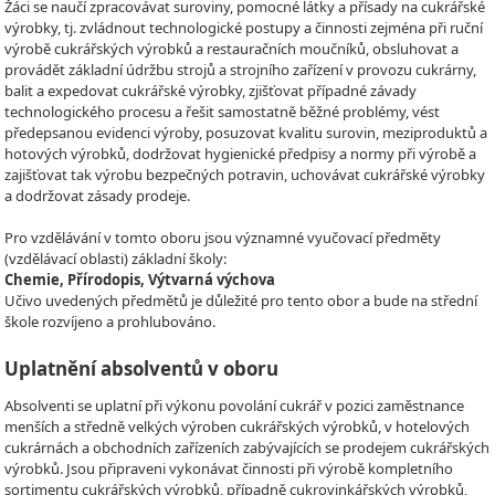
Žáci se naučí zpracovávat suroviny, pomocné látky a přísady na cukrářské
výrobky, tj. zvládnout technologické postupy a činnosti zejména při ruční
výrobě cukrářských výrobků a restauračních moučníků, obsluhovat a
provádět základní údržbu strojů a strojního zařízení v provozu cukrárny,
balit a expedovat cukrářské výrobky, zjišťovat případné závady
technologického procesu a řešit samostatně běžné problémy, vést
předepsanou evidenci výroby, posuzovat kvalitu surovin, meziproduktů a
hotových výrobků, dodržovat hygienické předpisy a normy při výrobě a
zajišťovat tak výrobu bezpečných potravin, uchovávat cukrářské výrobky
a dodržovat zásady prodeje.
Pro vzdělávání v tomto oboru jsou významné vyučovací předměty
(vzdělávací oblasti) základní školy:
Chemie, Přírodopis, Výtvarná výchova
Učivo uvedených předmětů je důležité pro tento obor a bude na střední
škole rozvíjeno a prohlubováno.
Uplatnění absolventů v oboru
Absolventi se uplatní při výkonu povolání cukrář v pozici zaměstnance
menších a středně velkých výroben cukrářských výrobků, v hotelových
cukrárnách a obchodních zařízeních zabývajících se prodejem cukrářských
výrobků. Jsou připraveni vykonávat činnosti při výrobě kompletního
sortimentu cukrářských výrobků, případně cukrovinkářských výrobků,