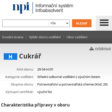
Úvodní strana
Výběr oboru vzdělání
Obor vzdělání
vytisknout
Cukrář
H
Kód oboru:
29-54-H/01
Kategorie vzdělání:
Střední odborné vzdělání s výučním listem
Skupina oboru:
Potravinářství a potravinářská chemie (Kód: 29)
Výstupní certifikát:
výuční list
Charakteristika přípravy v oboru