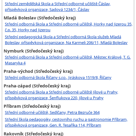
Střední zemědělská škola a Střední odborné učiliště Čáslav,
příspěvková organizace, Sadová 1234/1, Čáslav
Mladá Boleslav (Středočeský kraj)
Střední odborná škola a Střední odborné učiliště, Horky nad Jizerou 35,
č.p. 35, Horky nad Jizerou
Střední pedagogická škola a Střední odborná škola služeb Mladá
Boleslav, příspěvková organizace, Na Karmeli 206/11, Mladá Boleslav
Nymburk (Středočeský kraj)
Střední odborná škola a Střední odborné učiliště, Městec Králové, T. G.
Masaryka 4
Praha-východ (Středočeský kraj)
Střední odborná škola Říčany s.r.o., Jiráskova 1519/8, Říčany
Praha-západ (Středočeský kraj)
Střední odborná škola a Střední odborné učiliště Jílové u Prahy,
příspěvková organizace, Šenflukova 220, Jílové u Prahy
Příbram (Středočeský kraj)
Střední odborné učiliště, Sedlčany, Petra Bezruče 364
Střední škola pedagogiky, cestovního ruchu a gastronomie Příbram,
příspěvková organizace, Gen. R. Tesaříka 114, Příbram
Rakovník (Středočeský kraj)