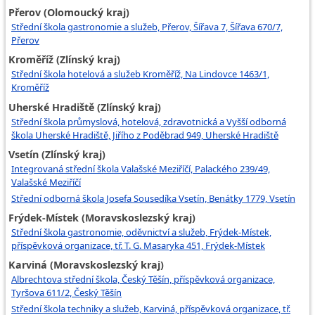
Přerov (Olomoucký kraj)
Střední škola gastronomie a služeb, Přerov, Šířava 7, Šířava 670/7,
Přerov
Kroměříž (Zlínský kraj)
Střední škola hotelová a služeb Kroměříž, Na Lindovce 1463/1,
Kroměříž
Uherské Hradiště (Zlínský kraj)
Střední škola průmyslová, hotelová, zdravotnická a Vyšší odborná
škola Uherské Hradiště, Jiřího z Poděbrad 949, Uherské Hradiště
Vsetín (Zlínský kraj)
Integrovaná střední škola Valašské Meziříčí, Palackého 239/49,
Valašské Meziříčí
Střední odborná škola Josefa Sousedíka Vsetín, Benátky 1779, Vsetín
Frýdek-Místek (Moravskoslezský kraj)
Střední škola gastronomie, oděvnictví a služeb, Frýdek-Místek,
příspěvková organizace, tř. T. G. Masaryka 451, Frýdek-Místek
Karviná (Moravskoslezský kraj)
Albrechtova střední škola, Český Těšín, příspěvková organizace,
Tyršova 611/2, Český Těšín
Střední škola techniky a služeb, Karviná, příspěvková organizace, tř.