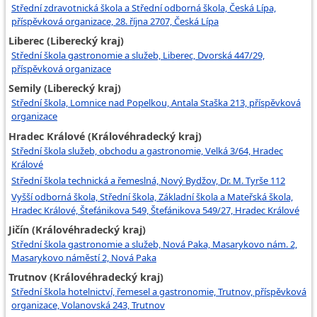
Střední zdravotnická škola a Střední odborná škola, Česká Lípa,
příspěvková organizace, 28. října 2707, Česká Lípa
Liberec (Liberecký kraj)
Střední škola gastronomie a služeb, Liberec, Dvorská 447/29,
příspěvková organizace
Semily (Liberecký kraj)
Střední škola, Lomnice nad Popelkou, Antala Staška 213, příspěvková
organizace
Hradec Králové (Královéhradecký kraj)
Střední škola služeb, obchodu a gastronomie, Velká 3/64, Hradec
Králové
Střední škola technická a řemeslná, Nový Bydžov, Dr. M. Tyrše 112
Vyšší odborná škola, Střední škola, Základní škola a Mateřská škola,
Hradec Králové, Štefánikova 549, Štefánikova 549/27, Hradec Králové
Jičín (Královéhradecký kraj)
Střední škola gastronomie a služeb, Nová Paka, Masarykovo nám. 2,
Masarykovo náměstí 2, Nová Paka
Trutnov (Královéhradecký kraj)
Střední škola hotelnictví, řemesel a gastronomie, Trutnov, příspěvková
organizace, Volanovská 243, Trutnov