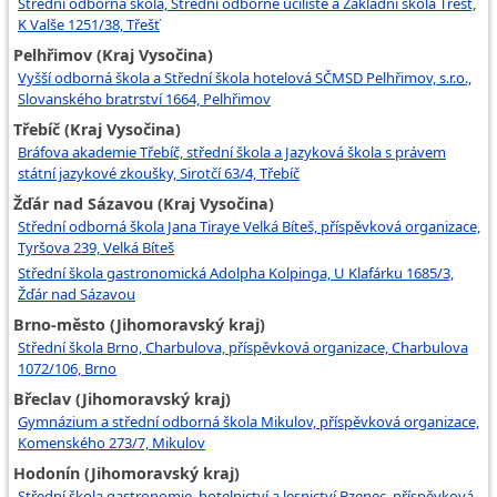
Střední odborná škola, Střední odborné učiliště a Základní škola Třešť,
K Valše 1251/38, Třešť
Pelhřimov (Kraj Vysočina)
Vyšší odborná škola a Střední škola hotelová SČMSD Pelhřimov, s.r.o.,
Slovanského bratrství 1664, Pelhřimov
Třebíč (Kraj Vysočina)
Bráfova akademie Třebíč, střední škola a Jazyková škola s právem
státní jazykové zkoušky, Sirotčí 63/4, Třebíč
Žďár nad Sázavou (Kraj Vysočina)
Střední odborná škola Jana Tiraye Velká Bíteš, příspěvková organizace,
Tyršova 239, Velká Bíteš
Střední škola gastronomická Adolpha Kolpinga, U Klafárku 1685/3,
Žďár nad Sázavou
Brno-město (Jihomoravský kraj)
Střední škola Brno, Charbulova, příspěvková organizace, Charbulova
1072/106, Brno
Břeclav (Jihomoravský kraj)
Gymnázium a střední odborná škola Mikulov, příspěvková organizace,
Komenského 273/7, Mikulov
Hodonín (Jihomoravský kraj)
Střední škola gastronomie, hotelnictví a lesnictví Bzenec, příspěvková