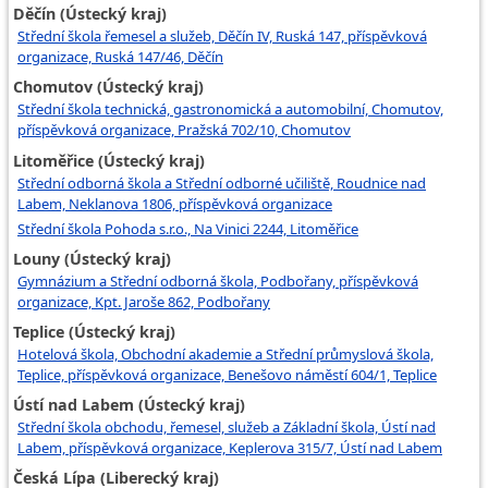
Děčín (Ústecký kraj)
Střední škola řemesel a služeb, Děčín IV, Ruská 147, příspěvková
organizace, Ruská 147/46, Děčín
Chomutov (Ústecký kraj)
Střední škola technická, gastronomická a automobilní, Chomutov,
příspěvková organizace, Pražská 702/10, Chomutov
Litoměřice (Ústecký kraj)
Střední odborná škola a Střední odborné učiliště, Roudnice nad
Labem, Neklanova 1806, příspěvková organizace
Střední škola Pohoda s.r.o., Na Vinici 2244, Litoměřice
Louny (Ústecký kraj)
Gymnázium a Střední odborná škola, Podbořany, příspěvková
organizace, Kpt. Jaroše 862, Podbořany
Teplice (Ústecký kraj)
Hotelová škola, Obchodní akademie a Střední průmyslová škola,
Teplice, příspěvková organizace, Benešovo náměstí 604/1, Teplice
Ústí nad Labem (Ústecký kraj)
Střední škola obchodu, řemesel, služeb a Základní škola, Ústí nad
Labem, příspěvková organizace, Keplerova 315/7, Ústí nad Labem
Česká Lípa (Liberecký kraj)