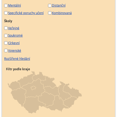
Mentální
Distanční
Specifické poruchy učení
Kombinovaná
Školy
Veřejné
Soukromé
Církevní
Vojenské
Rozšířené hledání
Filtr podle kraje