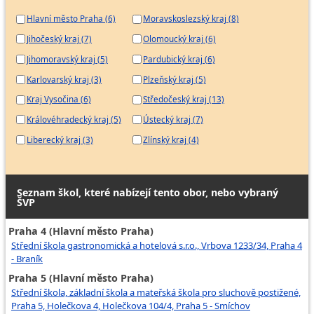
Hlavní město Praha (6)
Moravskoslezský kraj (8)
Jihočeský kraj (7)
Olomoucký kraj (6)
Jihomoravský kraj (5)
Pardubický kraj (6)
Karlovarský kraj (3)
Plzeňský kraj (5)
Kraj Vysočina (6)
Středočeský kraj (13)
Královéhradecký kraj (5)
Ústecký kraj (7)
Liberecký kraj (3)
Zlínský kraj (4)
Seznam škol, které nabízejí tento obor, nebo vybraný
ŠVP
Praha 4 (Hlavní město Praha)
Střední škola gastronomická a hotelová s.r.o., Vrbova 1233/34, Praha 4
- Braník
Praha 5 (Hlavní město Praha)
Střední škola, základní škola a mateřská škola pro sluchově postižené,
Praha 5, Holečkova 4, Holečkova 104/4, Praha 5 - Smíchov