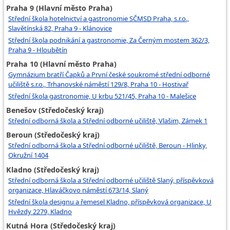
Praha 9 (Hlavní město Praha)
Střední škola hotelnictví a gastronomie SČMSD Praha, s.r.o.,
Slavětínská 82, Praha 9 - Klánovice
Střední škola podnikání a gastronomie, Za Černým mostem 362/3,
Praha 9 - Hloubětín
Praha 10 (Hlavní město Praha)
Gymnázium bratří Čapků a První české soukromé střední odborné
učiliště s.r.o., Trhanovské náměstí 129/8, Praha 10 - Hostivař
Střední škola gastronomie, U krbu 521/45, Praha 10 - Malešice
Benešov (Středočeský kraj)
Střední odborná škola a Střední odborné učiliště, Vlašim, Zámek 1
Beroun (Středočeský kraj)
Střední odborná škola a Střední odborné učiliště, Beroun - Hlinky,
Okružní 1404
Kladno (Středočeský kraj)
Střední odborná škola a Střední odborné učiliště Slaný, příspěvková
organizace, Hlaváčkovo náměstí 673/14, Slaný
Střední škola designu a řemesel Kladno, příspěvková organizace, U
Hvězdy 2279, Kladno
Kutná Hora (Středočeský kraj)