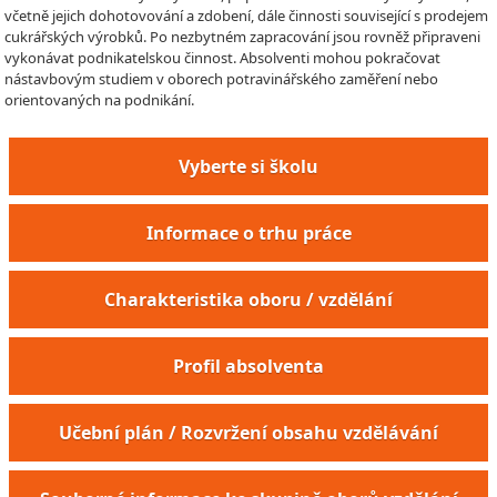
včetně jejich dohotovování a zdobení, dále činnosti související s prodejem
cukrářských výrobků. Po nezbytném zapracování jsou rovněž připraveni
vykonávat podnikatelskou činnost. Absolventi mohou pokračovat
nástavbovým studiem v oborech potravinářského zaměření nebo
orientovaných na podnikání.
Vyberte si školu
Informace o trhu práce
Charakteristika oboru / vzdělání
Profil absolventa
Pracovník výroby restauračních moučníků
Učební plán / Rozvržení obsahu vzdělávání
Pracovník výroby zákusků a dortů