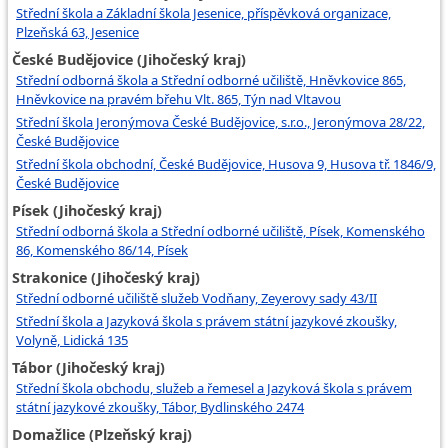
Střední škola a Základní škola Jesenice, příspěvková organizace,
Plzeňská 63, Jesenice
České Budějovice (Jihočeský kraj)
Střední odborná škola a Střední odborné učiliště, Hněvkovice 865,
Hněvkovice na pravém břehu Vlt. 865, Týn nad Vltavou
Střední škola Jeronýmova České Budějovice, s.r.o., Jeronýmova 28/22,
České Budějovice
Střední škola obchodní, České Budějovice, Husova 9, Husova tř. 1846/9,
České Budějovice
Písek (Jihočeský kraj)
Střední odborná škola a Střední odborné učiliště, Písek, Komenského
86, Komenského 86/14, Písek
Strakonice (Jihočeský kraj)
Střední odborné učiliště služeb Vodňany, Zeyerovy sady 43/II
Střední škola a Jazyková škola s právem státní jazykové zkoušky,
Volyně, Lidická 135
Tábor (Jihočeský kraj)
Střední škola obchodu, služeb a řemesel a Jazyková škola s právem
státní jazykové zkoušky, Tábor, Bydlinského 2474
Domažlice (Plzeňský kraj)