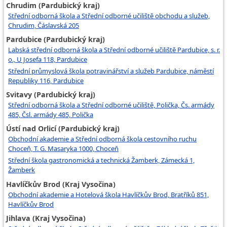
Chrudim (Pardubický kraj)
Střední odborná škola a Střední odborné učiliště obchodu a služeb,
Chrudim, Čáslavská 205
Pardubice (Pardubický kraj)
Labská střední odborná škola a Střední odborné učiliště Pardubice, s. r.
o., U Josefa 118, Pardubice
Střední průmyslová škola potravinářství a služeb Pardubice, náměstí
Republiky 116, Pardubice
Svitavy (Pardubický kraj)
Střední odborná škola a Střední odborné učiliště, Polička, Čs. armády
485, Čsl. armády 485, Polička
Ústí nad Orlicí (Pardubický kraj)
Obchodní akademie a Střední odborná škola cestovního ruchu
Choceň, T. G. Masaryka 1000, Choceň
Střední škola gastronomická a technická Žamberk, Zámecká 1,
Žamberk
Havlíčkův Brod (Kraj Vysočina)
Obchodní akademie a Hotelová škola Havlíčkův Brod, Bratříků 851,
Havlíčkův Brod
Jihlava (Kraj Vysočina)