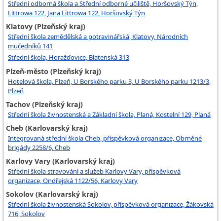
Střední odborná škola a Střední odborné učiliště, Horšovský Týn,
Littrowa 122, Jana Littrowa 122, Horšovský Týn
Klatovy (Plzeňský kraj)
Střední škola zemědělská a potravinářská, Klatovy, Národních
mučedníků 141
Střední škola, Horažďovice, Blatenská 313
Plzeň-město (Plzeňský kraj)
Hotelová škola, Plzeň, U Borského parku 3, U Borského parku 1213/3,
Plzeň
Tachov (Plzeňský kraj)
Střední škola živnostenská a Základní škola, Planá, Kostelní 129, Planá
Cheb (Karlovarský kraj)
Integrovaná střední škola Cheb, příspěvková organizace, Obrněné
brigády 2258/6, Cheb
Karlovy Vary (Karlovarský kraj)
Střední škola stravování a služeb Karlovy Vary, příspěvková
organizace, Ondřejská 1122/56, Karlovy Vary
Sokolov (Karlovarský kraj)
Střední škola živnostenská Sokolov, příspěvková organizace, Žákovská
716, Sokolov