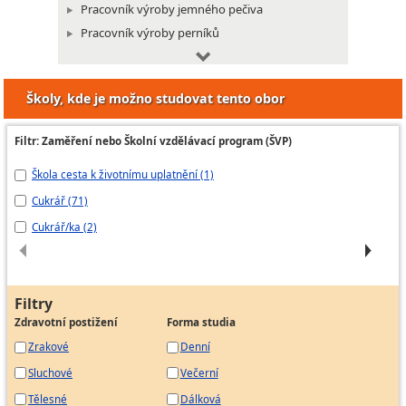
Pracovník výroby jemného pečiva
Pracovník výroby perníků
Pracovník výroby restauračních moučníků
Pracovník výroby zákusků a dortů
Školy, kde je možno studovat tento obor
Filtr: Zaměření nebo Školní vzdělávací program (ŠVP)
Škola cesta k životnímu uplatnění (1)
CU
Cukrář (71)
cu
Cukrář/ka (2)
Cu
Filtry
Zdravotní postižení
Forma studia
Zrakové
Denní
Sluchové
Večerní
Tělesné
Dálková