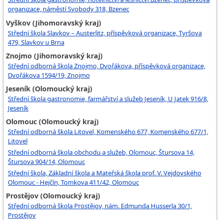
organizace, náměstí Svobody 318, Bzenec
Vyškov (Jihomoravský kraj)
Střední škola Slavkov – Austerlitz, příspěvková organizace, Tyršova
479, Slavkov u Brna
Znojmo (Jihomoravský kraj)
Střední odborná škola Znojmo, Dvořákova, příspěvková organizace,
Dvořákova 1594/19, Znojmo
Jeseník (Olomoucký kraj)
Střední škola gastronomie, farmářství a služeb Jeseník, U Jatek 916/8,
Jeseník
Olomouc (Olomoucký kraj)
Střední odborná škola Litovel, Komenského 677, Komenského 677/1,
Litovel
Střední odborná škola obchodu a služeb, Olomouc, Štursova 14,
Štursova 904/14, Olomouc
Střední škola, Základní škola a Mateřská škola prof. V. Vejdovského
Olomouc - Hejčín, Tomkova 411/42, Olomouc
Prostějov (Olomoucký kraj)
Střední odborná škola Prostějov, nám. Edmunda Husserla 30/1,
Prostějov