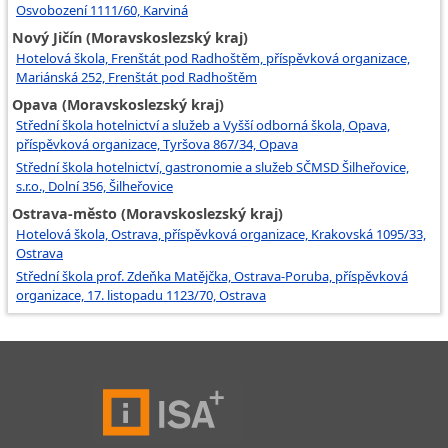
Osvobození 1111/60, Karviná
Nový Jičín (Moravskoslezský kraj)
Hotelová škola, Frenštát pod Radhoštěm, příspěvková organizace,
Mariánská 252, Frenštát pod Radhoštěm
Opava (Moravskoslezský kraj)
Střední škola hotelnictví a služeb a Vyšší odborná škola, Opava,
příspěvková organizace, Tyršova 867/34, Opava
Střední škola hotelnictví, gastronomie a služeb SČMSD Šilheřovice,
s.r.o., Dolní 356, Šilheřovice
Ostrava-město (Moravskoslezský kraj)
Hotelová škola, Ostrava, příspěvková organizace, Krakovská 1095/33,
Ostrava
Střední škola prof. Zdeňka Matějčka, Ostrava-Poruba, příspěvková
organizace, 17. listopadu 1123/70, Ostrava