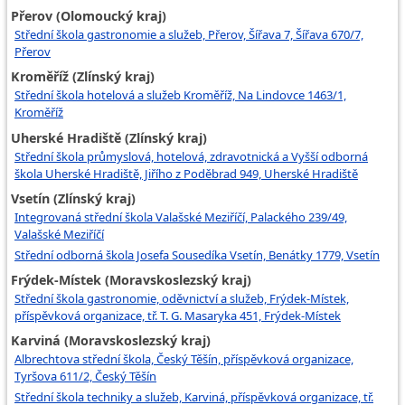
Přerov (Olomoucký kraj)
Střední škola gastronomie a služeb, Přerov, Šířava 7, Šířava 670/7,
Přerov
Kroměříž (Zlínský kraj)
Střední škola hotelová a služeb Kroměříž, Na Lindovce 1463/1,
Kroměříž
Uherské Hradiště (Zlínský kraj)
Střední škola průmyslová, hotelová, zdravotnická a Vyšší odborná
škola Uherské Hradiště, Jiřího z Poděbrad 949, Uherské Hradiště
Vsetín (Zlínský kraj)
Integrovaná střední škola Valašské Meziříčí, Palackého 239/49,
Valašské Meziříčí
Střední odborná škola Josefa Sousedíka Vsetín, Benátky 1779, Vsetín
Frýdek-Místek (Moravskoslezský kraj)
Střední škola gastronomie, oděvnictví a služeb, Frýdek-Místek,
příspěvková organizace, tř. T. G. Masaryka 451, Frýdek-Místek
Karviná (Moravskoslezský kraj)
Albrechtova střední škola, Český Těšín, příspěvková organizace,
Tyršova 611/2, Český Těšín
Střední škola techniky a služeb, Karviná, příspěvková organizace, tř.