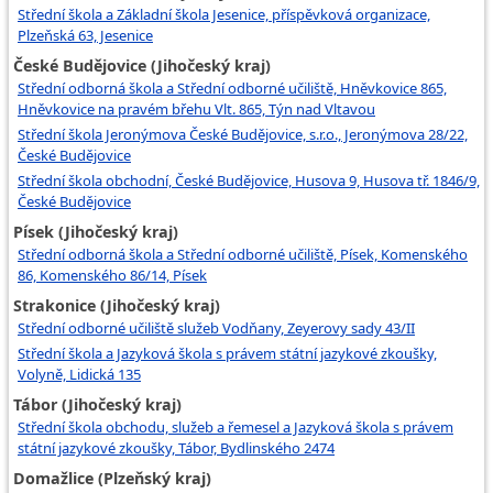
Střední škola a Základní škola Jesenice, příspěvková organizace,
Plzeňská 63, Jesenice
České Budějovice (Jihočeský kraj)
Střední odborná škola a Střední odborné učiliště, Hněvkovice 865,
Hněvkovice na pravém břehu Vlt. 865, Týn nad Vltavou
Střední škola Jeronýmova České Budějovice, s.r.o., Jeronýmova 28/22,
České Budějovice
Střední škola obchodní, České Budějovice, Husova 9, Husova tř. 1846/9,
České Budějovice
Písek (Jihočeský kraj)
Střední odborná škola a Střední odborné učiliště, Písek, Komenského
86, Komenského 86/14, Písek
Strakonice (Jihočeský kraj)
Střední odborné učiliště služeb Vodňany, Zeyerovy sady 43/II
Střední škola a Jazyková škola s právem státní jazykové zkoušky,
Volyně, Lidická 135
Tábor (Jihočeský kraj)
Střední škola obchodu, služeb a řemesel a Jazyková škola s právem
státní jazykové zkoušky, Tábor, Bydlinského 2474
Domažlice (Plzeňský kraj)