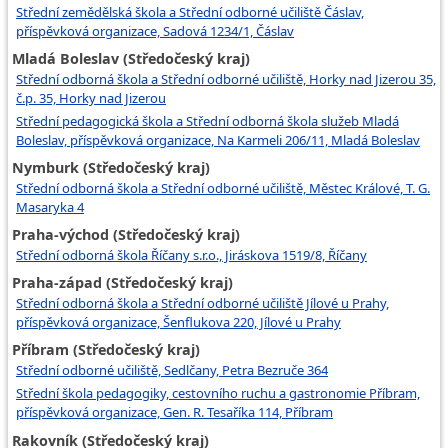
Střední zemědělská škola a Střední odborné učiliště Čáslav,
příspěvková organizace, Sadová 1234/1, Čáslav
Mladá Boleslav (Středočeský kraj)
Střední odborná škola a Střední odborné učiliště, Horky nad Jizerou 35,
č.p. 35, Horky nad Jizerou
Střední pedagogická škola a Střední odborná škola služeb Mladá
Boleslav, příspěvková organizace, Na Karmeli 206/11, Mladá Boleslav
Nymburk (Středočeský kraj)
Střední odborná škola a Střední odborné učiliště, Městec Králové, T. G.
Masaryka 4
Praha-východ (Středočeský kraj)
Střední odborná škola Říčany s.r.o., Jiráskova 1519/8, Říčany
Praha-západ (Středočeský kraj)
Střední odborná škola a Střední odborné učiliště Jílové u Prahy,
příspěvková organizace, Šenflukova 220, Jílové u Prahy
Příbram (Středočeský kraj)
Střední odborné učiliště, Sedlčany, Petra Bezruče 364
Střední škola pedagogiky, cestovního ruchu a gastronomie Příbram,
příspěvková organizace, Gen. R. Tesaříka 114, Příbram
Rakovník (Středočeský kraj)