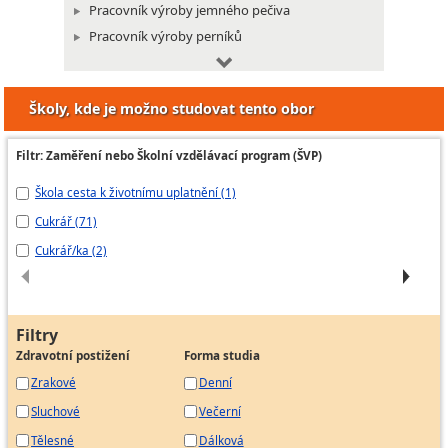
Pracovník výroby jemného pečiva
Pracovník výroby perníků
Pracovník výroby restauračních moučníků
Pracovník výroby zákusků a dortů
Školy, kde je možno studovat tento obor
Filtr: Zaměření nebo Školní vzdělávací program (ŠVP)
Škola cesta k životnímu uplatnění (1)
CU
Cukrář (71)
cu
Cukrář/ka (2)
Cu
Filtry
Zdravotní postižení
Forma studia
Zrakové
Denní
Sluchové
Večerní
Tělesné
Dálková