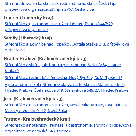
Střední zdravotnická škola a Střední odborná škola, Česká Lípa,
příspěvková organizace, 28. října 2707, Česká Lípa
Liberec (Liberecký kraj)
Střední škola gastronomie a služeb, Liberec, Dvorská 447/29,
příspěvková organizace
Semily (Liberecký kraj)
Střední škola, Lomnice nad Popelkou, Antala Staška 213, příspěvková
organizace
Hradec Králové (Královéhradecký kraj)
Střední škola služeb, obchodu a gastronomie, Velká 3/64, Hradec
Králové
Střední škola technická a řemeslná, Nový Bydžov, Dr. M. Tyrše 112
Vyšší odborná škola, Střední škola, Základní škola a Mateřská škola,
Hradec Králové, Štefánikova 549, Štefánikova 549/27, Hradec Králové
Jičín (Královéhradecký kraj)
Střední škola gastronomie a služeb, Nová Paka, Masarykovo nám. 2,
Masarykovo náměstí 2, Nová Paka
Trutnov (Královéhradecký kraj)
Střední škola hotelnictví, řemesel a gastronomie, Trutnov, příspěvková
organizace, Volanovská 243, Trutnov