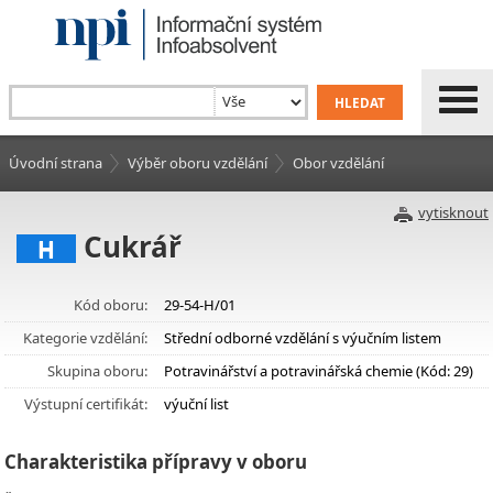
Úvodní strana
Výběr oboru vzdělání
Obor vzdělání
vytisknout
Cukrář
H
Kód oboru:
29-54-H/01
Kategorie vzdělání:
Střední odborné vzdělání s výučním listem
Skupina oboru:
Potravinářství a potravinářská chemie (Kód: 29)
Výstupní certifikát:
výuční list
Charakteristika přípravy v oboru