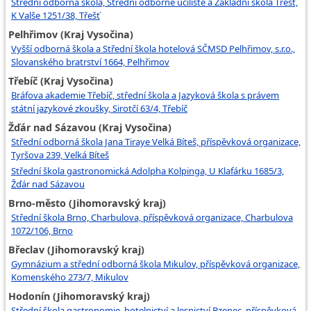
Střední odborná škola, Střední odborné učiliště a Základní škola Třešť,
K Valše 1251/38, Třešť
Pelhřimov (Kraj Vysočina)
Vyšší odborná škola a Střední škola hotelová SČMSD Pelhřimov, s.r.o.,
Slovanského bratrství 1664, Pelhřimov
Třebíč (Kraj Vysočina)
Bráfova akademie Třebíč, střední škola a Jazyková škola s právem
státní jazykové zkoušky, Sirotčí 63/4, Třebíč
Žďár nad Sázavou (Kraj Vysočina)
Střední odborná škola Jana Tiraye Velká Bíteš, příspěvková organizace,
Tyršova 239, Velká Bíteš
Střední škola gastronomická Adolpha Kolpinga, U Klafárku 1685/3,
Žďár nad Sázavou
Brno-město (Jihomoravský kraj)
Střední škola Brno, Charbulova, příspěvková organizace, Charbulova
1072/106, Brno
Břeclav (Jihomoravský kraj)
Gymnázium a střední odborná škola Mikulov, příspěvková organizace,
Komenského 273/7, Mikulov
Hodonín (Jihomoravský kraj)
Střední škola gastronomie, hotelnictví a lesnictví Bzenec, příspěvková