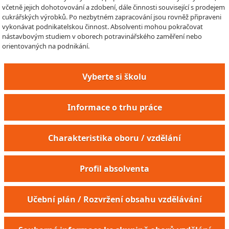
včetně jejich dohotovování a zdobení, dále činnosti související s prodejem
cukrářských výrobků. Po nezbytném zapracování jsou rovněž připraveni
vykonávat podnikatelskou činnost. Absolventi mohou pokračovat
nástavbovým studiem v oborech potravinářského zaměření nebo
orientovaných na podnikání.
Vyberte si školu
Informace o trhu práce
Charakteristika oboru / vzdělání
Profil absolventa
Pracovník výroby restauračních moučníků
Učební plán / Rozvržení obsahu vzdělávání
Pracovník výroby zákusků a dortů