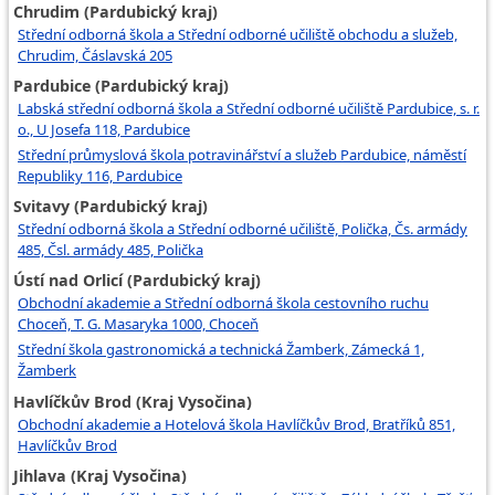
Chrudim (Pardubický kraj)
Střední odborná škola a Střední odborné učiliště obchodu a služeb,
Chrudim, Čáslavská 205
Pardubice (Pardubický kraj)
Labská střední odborná škola a Střední odborné učiliště Pardubice, s. r.
o., U Josefa 118, Pardubice
Střední průmyslová škola potravinářství a služeb Pardubice, náměstí
Republiky 116, Pardubice
Svitavy (Pardubický kraj)
Střední odborná škola a Střední odborné učiliště, Polička, Čs. armády
485, Čsl. armády 485, Polička
Ústí nad Orlicí (Pardubický kraj)
Obchodní akademie a Střední odborná škola cestovního ruchu
Choceň, T. G. Masaryka 1000, Choceň
Střední škola gastronomická a technická Žamberk, Zámecká 1,
Žamberk
Havlíčkův Brod (Kraj Vysočina)
Obchodní akademie a Hotelová škola Havlíčkův Brod, Bratříků 851,
Havlíčkův Brod
Jihlava (Kraj Vysočina)