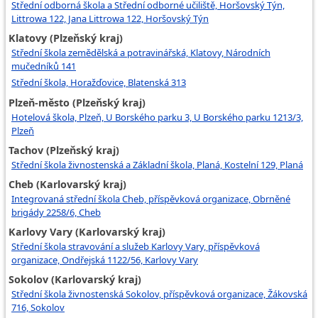
Střední odborná škola a Střední odborné učiliště, Horšovský Týn,
Littrowa 122, Jana Littrowa 122, Horšovský Týn
Klatovy (Plzeňský kraj)
Střední škola zemědělská a potravinářská, Klatovy, Národních
mučedníků 141
Střední škola, Horažďovice, Blatenská 313
Plzeň-město (Plzeňský kraj)
Hotelová škola, Plzeň, U Borského parku 3, U Borského parku 1213/3,
Plzeň
Tachov (Plzeňský kraj)
Střední škola živnostenská a Základní škola, Planá, Kostelní 129, Planá
Cheb (Karlovarský kraj)
Integrovaná střední škola Cheb, příspěvková organizace, Obrněné
brigády 2258/6, Cheb
Karlovy Vary (Karlovarský kraj)
Střední škola stravování a služeb Karlovy Vary, příspěvková
organizace, Ondřejská 1122/56, Karlovy Vary
Sokolov (Karlovarský kraj)
Střední škola živnostenská Sokolov, příspěvková organizace, Žákovská
716, Sokolov