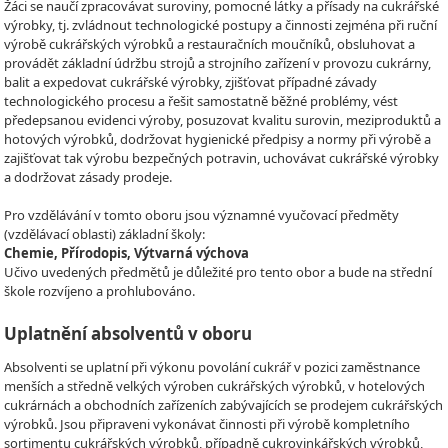
Žáci se naučí zpracovávat suroviny, pomocné látky a přísady na cukrářské
výrobky, tj. zvládnout technologické postupy a činnosti zejména při ruční
výrobě cukrářských výrobků a restauračních moučníků, obsluhovat a
provádět základní údržbu strojů a strojního zařízení v provozu cukrárny,
balit a expedovat cukrářské výrobky, zjišťovat případné závady
technologického procesu a řešit samostatně běžné problémy, vést
předepsanou evidenci výroby, posuzovat kvalitu surovin, meziproduktů a
hotových výrobků, dodržovat hygienické předpisy a normy při výrobě a
zajišťovat tak výrobu bezpečných potravin, uchovávat cukrářské výrobky
a dodržovat zásady prodeje.
Pro vzdělávání v tomto oboru jsou významné vyučovací předměty
(vzdělávací oblasti) základní školy:
Chemie, Přírodopis, Výtvarná výchova
Učivo uvedených předmětů je důležité pro tento obor a bude na střední
škole rozvíjeno a prohlubováno.
Uplatnění absolventů v oboru
Absolventi se uplatní při výkonu povolání cukrář v pozici zaměstnance
menších a středně velkých výroben cukrářských výrobků, v hotelových
cukrárnách a obchodních zařízeních zabývajících se prodejem cukrářských
výrobků. Jsou připraveni vykonávat činnosti při výrobě kompletního
sortimentu cukrářských výrobků, případně cukrovinkářských výrobků,