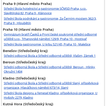
Praha 9 (Hlavní město Praha)
Střední škola hotelnictví a gastronomie SČMSD Praha, s.r.o.,
Slavětínská 82, Praha 9 - Klánovice
Střední škola podnikání a gastronomie, Za Černým mostem 362/3,
Praha 9 - Hloubětín
Praha 10 (Hlavní město Praha)
Gymnázium bratří Čapků a První české soukromé střední odborné
učiliště s.r.o., Trhanovské náměstí 129/8, Praha 10 - Hostivař
Střední škola gastronomie, U krbu 521/45, Praha 10 - Malešice
Benešov (Středočeský kraj)
Střední odborná škola a Střední odborné učiliště, Vlašim, Zámek 1
Beroun (Středočeský kraj)
Střední odborná škola a Střední odborné učiliště, Beroun - Hlinky,
Okružní 1404
Kladno (Středočeský kraj)
Střední odborná škola a Střední odborné učiliště Slaný, příspěvková
organizace, Hlaváčkovo náměstí 673/14, Slaný
Střední škola designu a řemesel Kladno, příspěvková organizace, U
Hvězdy 2279, Kladno
Kutná Hora (Středočeský kraj)