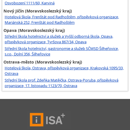
Osvobození 1111/60, Karviná
Nový Jičín (Moravskoslezský kraj)
Hotelová škola, Frenštát pod Radhoštěm, příspěvková organizace,
Mariánská 252, Frenštát pod Radhoštěm
Opava (Moravskoslezský kraj)
Střední škola hotelnictví a služeb a Vyšší odborná škola, Opava,
příspěvková organizace, Tyršova 867/34, Opava
Střední škola hotelnictví, gastronomie a služeb SČMSD Šilheřovice,
s.r.o., Dolní 356, Šilheřovice
Ostrava-město (Moravskoslezský kraj)
Hotelová škola, Ostrava, příspěvková organizace, Krakovská 1095/33,
Ostrava
Střední škola prof. Zdeňka Matějčka, Ostrava-Poruba, příspěvková
organizace, 17. listopadu 1123/70, Ostrava