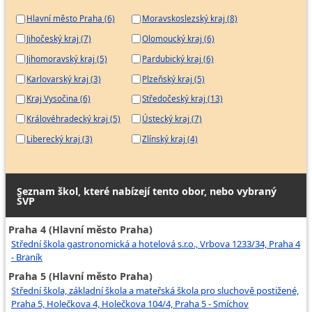
Hlavní město Praha (6)
Moravskoslezský kraj (8)
Jihočeský kraj (7)
Olomoucký kraj (6)
Jihomoravský kraj (5)
Pardubický kraj (6)
Karlovarský kraj (3)
Plzeňský kraj (5)
Kraj Vysočina (6)
Středočeský kraj (13)
Královéhradecký kraj (5)
Ústecký kraj (7)
Liberecký kraj (3)
Zlínský kraj (4)
Seznam škol, které nabízejí tento obor, nebo vybraný
ŠVP
Praha 4 (Hlavní město Praha)
Střední škola gastronomická a hotelová s.r.o., Vrbova 1233/34, Praha 4
- Braník
Praha 5 (Hlavní město Praha)
Střední škola, základní škola a mateřská škola pro sluchově postižené,
Praha 5, Holečkova 4, Holečkova 104/4, Praha 5 - Smíchov