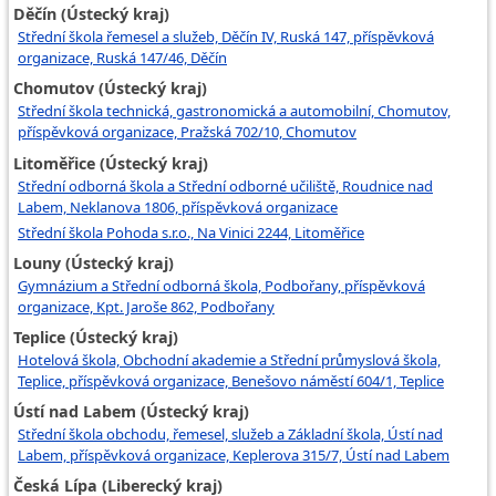
Děčín (Ústecký kraj)
Střední škola řemesel a služeb, Děčín IV, Ruská 147, příspěvková
organizace, Ruská 147/46, Děčín
Chomutov (Ústecký kraj)
Střední škola technická, gastronomická a automobilní, Chomutov,
příspěvková organizace, Pražská 702/10, Chomutov
Litoměřice (Ústecký kraj)
Střední odborná škola a Střední odborné učiliště, Roudnice nad
Labem, Neklanova 1806, příspěvková organizace
Střední škola Pohoda s.r.o., Na Vinici 2244, Litoměřice
Louny (Ústecký kraj)
Gymnázium a Střední odborná škola, Podbořany, příspěvková
organizace, Kpt. Jaroše 862, Podbořany
Teplice (Ústecký kraj)
Hotelová škola, Obchodní akademie a Střední průmyslová škola,
Teplice, příspěvková organizace, Benešovo náměstí 604/1, Teplice
Ústí nad Labem (Ústecký kraj)
Střední škola obchodu, řemesel, služeb a Základní škola, Ústí nad
Labem, příspěvková organizace, Keplerova 315/7, Ústí nad Labem
Česká Lípa (Liberecký kraj)