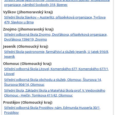
organizace, náměstí Svobody 318, Bzenec
Vyškov (Jihomoravský kraj)
Střední škola Slavkov – Austerlitz, příspěvková organizace, Tyršova
479, Slavkov u Brna
Znojmo (Jihomoravský kraj)
Střední odborná škola Znojmo, Dvořákova, příspěvková organizace,
Dvořákova 1594/19, Znojmo
Jeseník (Olomoucký kraj)
Střední škola gastronomie, farmářství a služeb Jeseník, U Jatek 916/8,
Jeseník
Olomouc (Olomoucký kraj)
Střední odborná škola Litovel, Komenského 677, Komenského 677/1,
Litovel
Střední odborná škola obchodu a služeb, Olomouc, Štursova 14,
Štursova 904/14, Olomouc
Střední škola, Základní škola a Mateřská škola prof. V. Vejdovského
Olomouc - Hejčín, Tomkova 411/42, Olomouc
Prostějov (Olomoucký kraj)
Střední odborná škola Prostějov, nám. Edmunda Husserla 30/1,
Prostějov