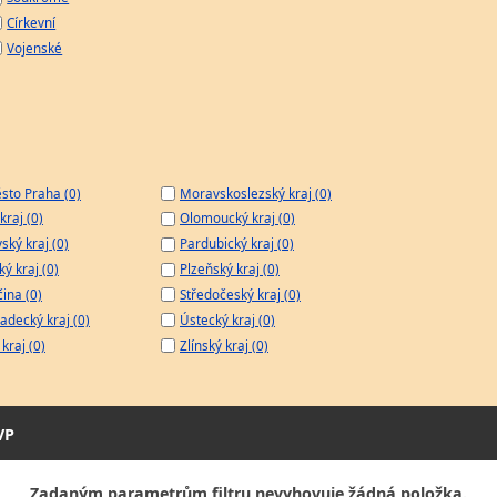
Církevní
Vojenské
sto Praha (0)
Moravskoslezský kraj (0)
kraj (0)
Olomoucký kraj (0)
ský kraj (0)
Pardubický kraj (0)
ý kraj (0)
Plzeňský kraj (0)
čina (0)
Středočeský kraj (0)
adecký kraj (0)
Ústecký kraj (0)
kraj (0)
Zlínský kraj (0)
VP
Zadaným parametrům filtru nevyhovuje žádná položka.