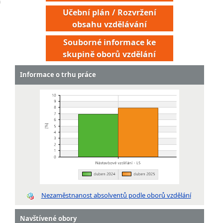
a
Učební plán / Rozvržení
obsahu vzdělávání
Souborné informace ke
skupině oborů vzdělání
Informace o trhu práce
Nezaměstnanost absolventů podle oborů vzdělání
Navštívené obory