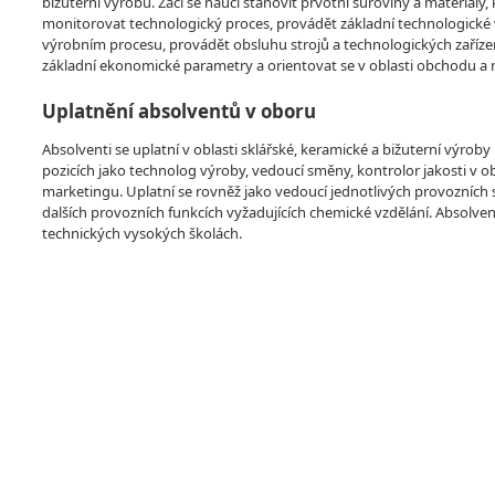
bižuterní výrobu. Žáci se naučí stanovit prvotní suroviny a materiály
monitorovat technologický proces, provádět základní technologické vý
výrobním procesu, provádět obsluhu strojů a technologických zařízen
základní ekonomické parametry a orientovat se v oblasti obchodu a
Uplatnění absolventů v oboru
Absolventi se uplatní v oblasti sklářské, keramické a bižuterní výrob
pozicích jako technolog výroby, vedoucí směny, kontrolor jakosti v ob
marketingu. Uplatní se rovněž jako vedoucí jednotlivých provozních 
dalších provozních funkcích vyžadujících chemické vzdělání. Absolv
technických vysokých školách.