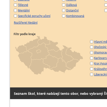
Tělesné
Dálková
Mentální
Distanční
Specifické poruchy učení
Kombinovaná
Rozšířené hledání
Filtr podle kraje
Hlavní mě
Jihočeský 
Jihomorav
Karlovarsk
Kraj Vyso
Královéhr
Liberecký 
Seznam škol, které nabízejí tento obor, nebo vybraný Š