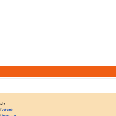
koly
Veřejné
Soukromé