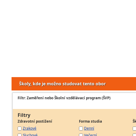
Školy, kde je možno studovat tento obor
Filtr: Zaměření nebo Školní vzdělávací program (ŠVP)
Filtry
Zdravotní postižení
Forma studia
Š
Zrakové
Denní
Sluchové
Večerní