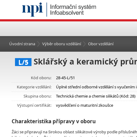
Úvodní strana
Výběr oboru vzdělání
Obor vzdělání
Sklářský a keramický prů
L/5
Kód oboru:
28-45-L/51
Kategorie vzdělání:
Úplné střední odborné vzdělání s vyučením 
Skupina oboru:
Technická chemie a chemie silikátů (Kód: 28)
Výstupní certifikát:
vysvědčení o maturitní zkoušce
Charakteristika přípravy v oboru
Žáci se připravují na širokou oblast silikátové výroby podle příslušn