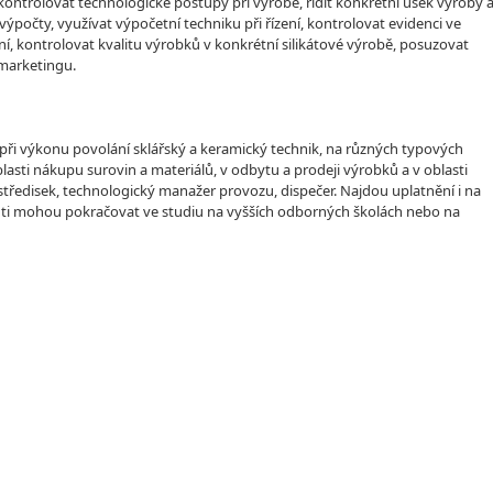
, kontrolovat technologické postupy při výrobě, řídit konkrétní úsek výroby 
počty, využívat výpočetní techniku při řízení, kontrolovat evidenci ve
í, kontrolovat kvalitu výrobků v konkrétní silikátové výrobě, posuzovat
 marketingu.
y při výkonu povolání sklářský a keramický technik, na různých typových
lasti nákupu surovin a materiálů, v odbytu a prodeji výrobků a v oblasti
středisek, technologický manažer provozu, dispečer. Najdou uplatnění i na
enti mohou pokračovat ve studiu na vyšších odborných školách nebo na