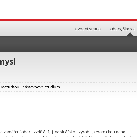
Úvodní strana
Obory, školy a
mysl
i maturitou - nástavbové studium
ého zaměření oboru vzdělání, tj. na sklářskou výrobu, keramickou nebo