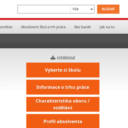
 profese
Absolventi škol a trh práce
Bez bariér
Jak na to
vytisknout
Vyberte si školu
Informace o trhu práce
Charakteristika oboru /
vzdělání
Profil absolventa