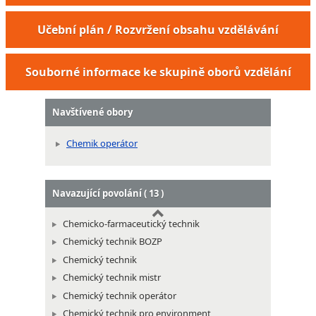
Výrobce buničiny v diskontinuální výrobě
Učební plán / Rozvržení obsahu vzdělávání
Výrobce buničiny v kontinuální výrobě
Papírenský přípravář
Souborné informace ke skupině oborů vzdělání
Navštívené obory
Chemik operátor
Navazující povolání ( 13 )
Chemicko-farmaceutický technik
Chemický technik BOZP
Chemický technik
Chemický technik mistr
Chemický technik operátor
Chemický technik pro environment