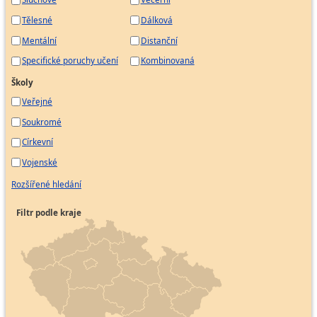
Tělesné
Dálková
Mentální
Distanční
Specifické poruchy učení
Kombinovaná
Školy
Veřejné
Soukromé
Církevní
Vojenské
Rozšířené hledání
Filtr podle kraje