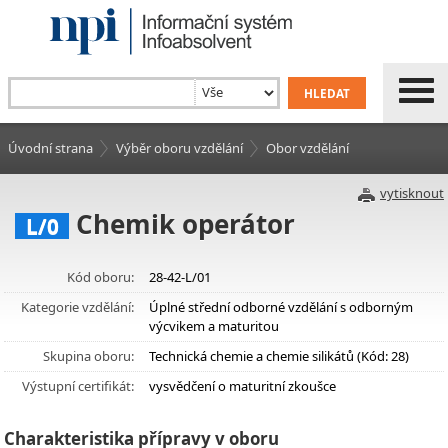
Úvodní strana
Výběr oboru vzdělání
Obor vzdělání
vytisknout
Chemik operátor
L/0
Kód oboru:
28-42-L/01
Kategorie vzdělání:
Úplné střední odborné vzdělání s odborným
výcvikem a maturitou
Skupina oboru:
Technická chemie a chemie silikátů (Kód: 28)
Výstupní certifikát:
vysvědčení o maturitní zkoušce
Charakteristika přípravy v oboru