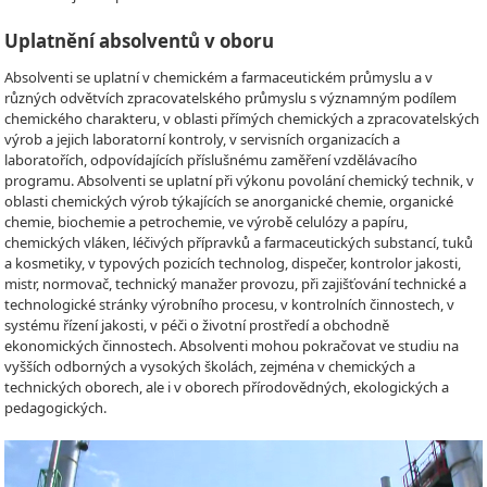
Uplatnění absolventů v oboru
Absolventi se uplatní v chemickém a farmaceutickém průmyslu a v
různých odvětvích zpracovatelského průmyslu s významným podílem
chemického charakteru, v oblasti přímých chemických a zpracovatelských
výrob a jejich laboratorní kontroly, v servisních organizacích a
laboratořích, odpovídajících příslušnému zaměření vzdělávacího
programu. Absolventi se uplatní při výkonu povolání chemický technik, v
oblasti chemických výrob týkajících se anorganické chemie, organické
chemie, biochemie a petrochemie, ve výrobě celulózy a papíru,
chemických vláken, léčivých přípravků a farmaceutických substancí, tuků
a kosmetiky, v typových pozicích technolog, dispečer, kontrolor jakosti,
mistr, normovač, technický manažer provozu, při zajišťování technické a
technologické stránky výrobního procesu, v kontrolních činnostech, v
systému řízení jakosti, v péči o životní prostředí a obchodně
ekonomických činnostech. Absolventi mohou pokračovat ve studiu na
vyšších odborných a vysokých školách, zejména v chemických a
technických oborech, ale i v oborech přírodovědných, ekologických a
pedagogických.
Video
Player