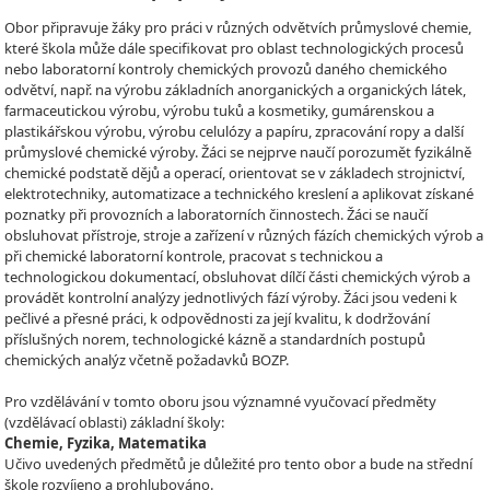
Obor připravuje žáky pro práci v různých odvětvích průmyslové chemie,
které škola může dále specifikovat pro oblast technologických procesů
nebo laboratorní kontroly chemických provozů daného chemického
odvětví, např. na výrobu základních anorganických a organických látek,
farmaceutickou výrobu, výrobu tuků a kosmetiky, gumárenskou a
plastikářskou výrobu, výrobu celulózy a papíru, zpracování ropy a další
průmyslové chemické výroby. Žáci se nejprve naučí porozumět fyzikálně
chemické podstatě dějů a operací, orientovat se v základech strojnictví,
elektrotechniky, automatizace a technického kreslení a aplikovat získané
poznatky při provozních a laboratorních činnostech. Žáci se naučí
obsluhovat přístroje, stroje a zařízení v různých fázích chemických výrob a
při chemické laboratorní kontrole, pracovat s technickou a
technologickou dokumentací, obsluhovat dílčí části chemických výrob a
provádět kontrolní analýzy jednotlivých fází výroby. Žáci jsou vedeni k
pečlivé a přesné práci, k odpovědnosti za její kvalitu, k dodržování
příslušných norem, technologické kázně a standardních postupů
chemických analýz včetně požadavků BOZP.
Pro vzdělávání v tomto oboru jsou významné vyučovací předměty
(vzdělávací oblasti) základní školy:
Chemie, Fyzika, Matematika
Učivo uvedených předmětů je důležité pro tento obor a bude na střední
škole rozvíjeno a prohlubováno.