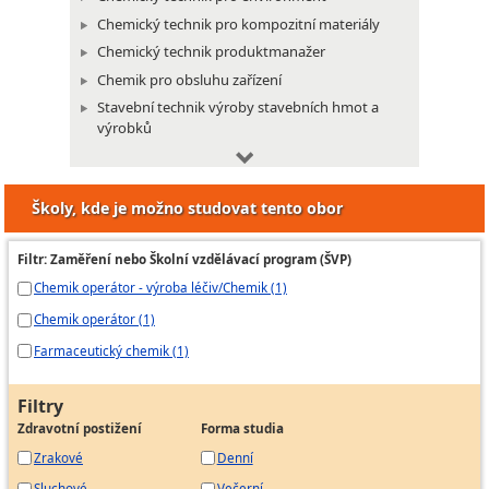
Chemický technik pro kompozitní materiály
Chemický technik produktmanažer
Chemik pro obsluhu zařízení
Stavební technik výroby stavebních hmot a
výrobků
Výrobce buničiny v diskontinuální výrobě
Výrobce buničiny v kontinuální výrobě
Školy, kde je možno studovat tento obor
Papírenský přípravář
Filtr: Zaměření nebo Školní vzdělávací program (ŠVP)
Chemik operátor - výroba léčiv/Chemik (1)
Chemik operátor (1)
Farmaceutický chemik (1)
Filtry
Zdravotní postižení
Forma studia
Zrakové
Denní
Sluchové
Večerní