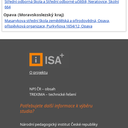
Střední odborná škola a Střední odborné učiliště, Neratovice, Školní
664
Opava (Moravskoslezský kraj)
Masarykova střední škola zemědělská a přírodovědná, Opava,
příspěvková organizace, Purkyňova 1654/12, Opava
O projektu
NPI ČR – obsah
TREXIMA – technické řešení
Potřebujete další informace k výběru
studia?
Národní pedagogický institut České republiky