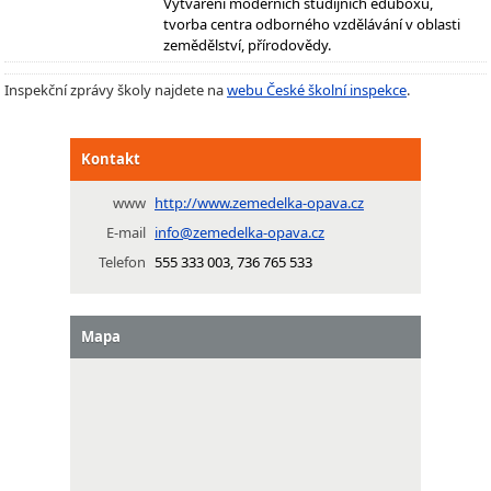
Vytváření moderních studijních eduboxů,
tvorba centra odborného vzdělávání v oblasti
zemědělství, přírodovědy.
Inspekční zprávy školy najdete na
webu České školní inspekce
.
Kontakt
www
http://www.zemedelka-opava.cz
E-mail
info@zemedelka-opava.cz
Telefon
555 333 003, 736 765 533
Mapa