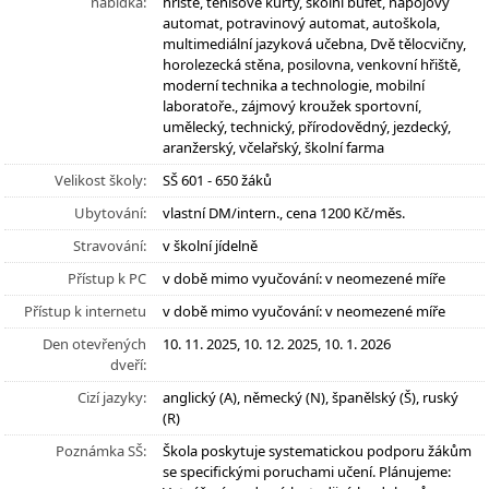
nabídka:
hřiště, tenisové kurty, školní bufet, nápojový
automat, potravinový automat, autoškola,
multimediální jazyková učebna, Dvě tělocvičny,
horolezecká stěna, posilovna, venkovní hřiště,
moderní technika a technologie, mobilní
laboratoře., zájmový kroužek sportovní,
umělecký, technický, přírodovědný, jezdecký,
aranžerský, včelařský, školní farma
Velikost školy:
SŠ 601 - 650 žáků
Ubytování:
vlastní DM/intern., cena 1200 Kč/měs.
Stravování:
v školní jídelně
Přístup k PC
v době mimo vyučování: v neomezené míře
Přístup k internetu
v době mimo vyučování: v neomezené míře
Den otevřených
10. 11. 2025, 10. 12. 2025, 10. 1. 2026
dveří:
Cizí jazyky:
anglický (A), německý (N), španělský (Š), ruský
(R)
Poznámka SŠ:
Škola poskytuje systematickou podporu žákům
se specifickými poruchami učení. Plánujeme: