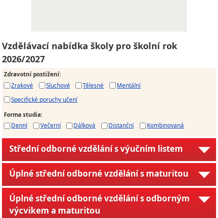
Vzdělávací nabídka školy pro školní rok
2026/2027
Zdravotní postižení
:
Zrakové
Sluchové
Tělesné
Mentální
Specifické poruchy učení
Forma studia
:
Denní
Večerní
Dálková
Distanční
Kombinovaná
Střední odborné vzdělání s výučním listem
Úplné střední odborné vzdělání s maturitou
Úplné střední odborné vzdělání s odborným
výcvikem a maturitou