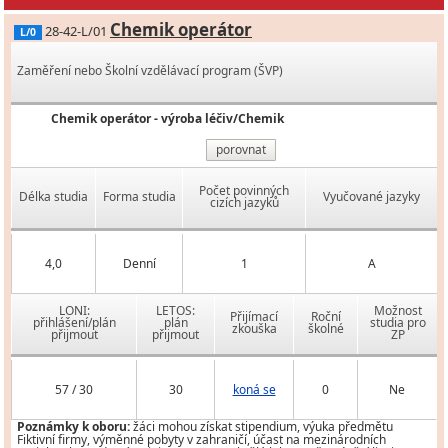
Chemik operátor
28-42-L/01
L/0
Zaměření nebo Školní vzdělávací program (ŠVP)
Chemik operátor - výroba léčiv/Chemik
porovnat
Počet povinných
Délka studia
Forma studia
Vyučované jazyky
cizích jazyků
4,0
Denní
1
A
LONI:
LETOS:
Možnost
Přijímací
Roční
přihlášení/plán
plán
studia pro
zkouška
školné
přijmout
přijmout
ZP
57 / 30
30
koná se
0
Ne
Poznámky k oboru:
žáci mohou získat stipendium, výuka předmětu
Fiktivní firmy, výměnné pobyty v zahraničí, účast na mezinárodních