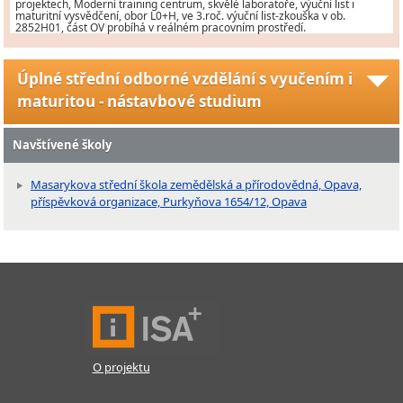
projektech, Moderní training centrum, skvělé laboratoře, výuční list i
maturitní vysvědčení, obor L0+H, ve 3.roč. výuční list-zkouška v ob.
2852H01, část OV probíhá v reálném pracovním prostředí.
Úplné střední odborné vzdělání s vyučením i
maturitou - nástavbové studium
Navštívené školy
Masarykova střední škola zemědělská a přírodovědná, Opava,
příspěvková organizace, Purkyňova 1654/12, Opava
O projektu