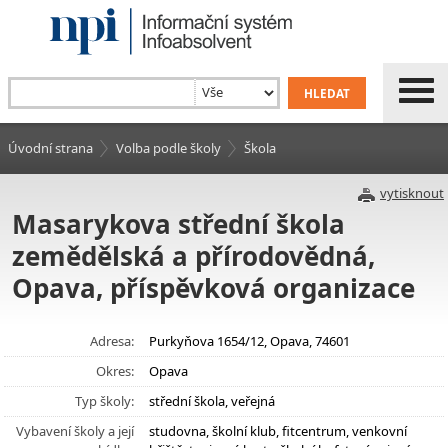
Úvodní strana
Volba podle školy
Škola
vytisknout
Masarykova střední škola
zemědělská a přírodovědná,
Opava, příspěvková organizace
Adresa:
Purkyňova 1654/12, Opava, 74601
Okres:
Opava
Typ školy:
střední škola, veřejná
Vybavení školy a její
studovna, školní klub, fitcentrum, venkovní