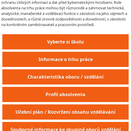
ochranu citlivých informací a dat před kybernetickými hrozbami. Role
absolventa na trhu práce mohou být různorodé a zahrnovat technické,
analytické, manažerské a vzdělávací funkce v závislosti na jeho zájmech a
dovednostech, a různé úrovně zodpovědnosti a dovedností, v závislosti
na konkrétním zaměstnavateli a pracovním prostředí.
Vyberte si školu
Informace o trhu práce
Charakteristika oboru / vzdělání
Profil absolventa
Učební plán / Rozvržení obsahu vzdělávání
Souborné informace ke skupině oborů vzdělání