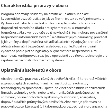
Charakteristika přípravy v oboru
Program připravuje studenty na praktické uplatnění v oblasti
kybernetické bezpečnosti, a to jak ve firemním, tak ve veřejném sektoru.
Vychází z aktuálních požadavků trhu práce, legislativních rámců a
doporučení Národního úřadu pro kybernetickou a informační
bezpečnost. Absolvent dokáže volit nejvhodnější technologie pro zajištění
bezpečnosti informačních systémů a definovat jejich parametry, provádět
jejich změny a doplňování na základě aktuálních vývojových trendů v
oblasti informační bezpečnosti a sledovat a zohledňovat varování
vydávaná podle platné legislativy o kybernetické bezpečnosti. Umí
navrhovat, konfigurovat, rozvíjet a operativně doplňovat technologie pro
zajištění bezpečnosti informačních systémů.
Uplatnění absolventů v oboru
Absolvent může pracovat v různých odvětvích, včetně korporací, vládních
a zpravodajských agentur, finančních institucí, zdravotnictví,
technologických společností. Uplatní se v bezpečnostních konzultačních
firmách, technologických nebo telekomunikačních společnostech, e-
commerci, online obchodech, výzkumných institucích, energetice,
dopravě a dalších průmyslových odvětvích. Absolvent je připraven na
pracovní pozice, které zajišťují kybernetickou bezpečnost v organizacích a