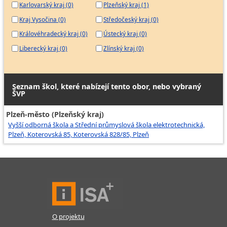
Karlovarský kraj (0)
Plzeňský kraj (1)
Kraj Vysočina (0)
Středočeský kraj (0)
Královéhradecký kraj (0)
Ústecký kraj (0)
Liberecký kraj (0)
Zlínský kraj (0)
Seznam škol, které nabízejí tento obor, nebo vybraný
ŠVP
Plzeň-město (Plzeňský kraj)
Vyšší odborná škola a Střední průmyslová škola elektrotechnická,
Plzeň, Koterovská 85, Koterovská 828/85, Plzeň
O projektu