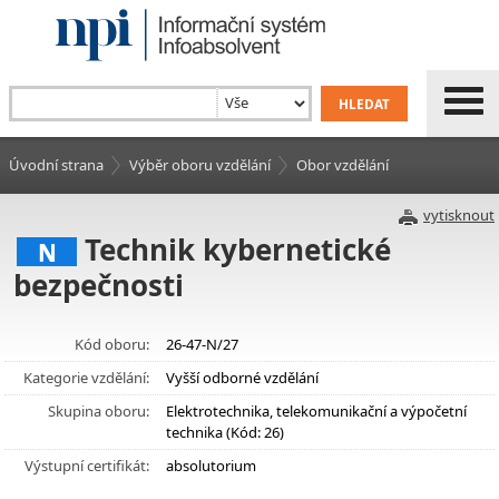
Úvodní strana
Výběr oboru vzdělání
Obor vzdělání
vytisknout
Technik kybernetické
N
bezpečnosti
Kód oboru:
26-47-N/27
Kategorie vzdělání:
Vyšší odborné vzdělání
Skupina oboru:
Elektrotechnika, telekomunikační a výpočetní
technika (Kód: 26)
Výstupní certifikát:
absolutorium