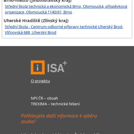
Brno-město (Jihomoravský kraj)
Střední škola technická a ekonomická Brno, Olomoucká, příspěvková
organizace, Olomoucká 1140/61, Brno
Uherské Hradiště (Zlínský kraj)
Střední škola - Centrum odborné přípravy technické Uherský Brod,
Vlčnovská 688, Uherský Brod
O projektu
NPI ČR – obsah
TREXIMA – technické řešení
Potřebujete další informace k výběru
studia?