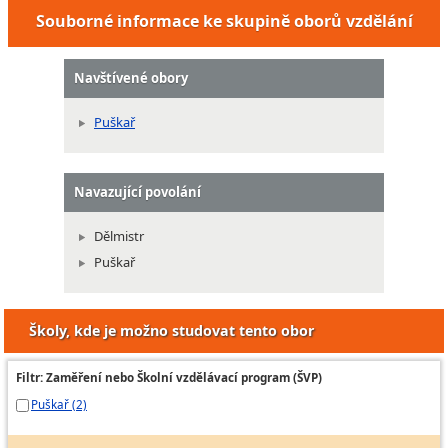
Souborné informace ke skupině oborů vzdělání
Navštívené obory
Puškař
Navazující povolání
Dělmistr
Puškař
Školy, kde je možno studovat tento obor
Filtr: Zaměření nebo Školní vzdělávací program (ŠVP)
Puškař (2)