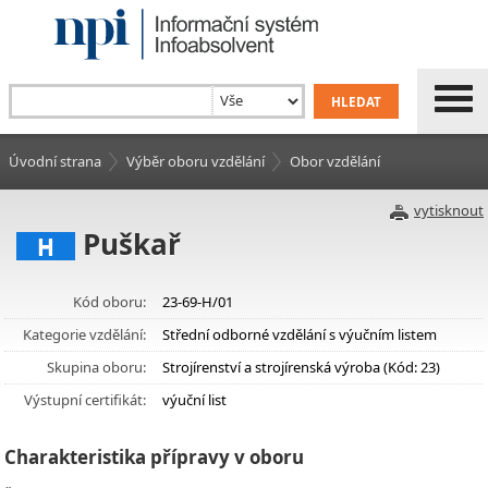
Úvodní strana
Výběr oboru vzdělání
Obor vzdělání
vytisknout
Puškař
H
Kód oboru:
23-69-H/01
Kategorie vzdělání:
Střední odborné vzdělání s výučním listem
Skupina oboru:
Strojírenství a strojírenská výroba (Kód: 23)
Výstupní certifikát:
výuční list
Charakteristika přípravy v oboru