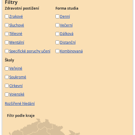
Filtry
Zdravotní postižení
Forma studia
Zrakové
Denní
Sluchové
Večerní
Tělesné
Dálková
Mentální
Distanční
Specifické poruchy učení
Kombinovaná
Školy
Veřejné
Soukromé
Církevní
Vojenské
Rozšířené hledání
Filtr podle kraje