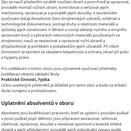
Žáci se naučí především vyrábět součásti zbraní a povrchově je upravovat,
provádět montáž ručních zbraní, kontrolovat a seřizovat jejich
mechanismy, opravovat je a provádět jejich zkoušky. V teoretickém
vyučování získají dovednosti čtení strojírenských výkresů, schémat a
technologické dokumentace, poznají druhy a vlastnosti materiálů a
způsoby jejich označování. V dílnách si osvojí základy ručního a strojního
zpracování kovů a vybraných nekovových materiálů používaných ve
strojírenství, naučí se sestavovat a opravovat ruční zbraně a
přizpůsobovat je potřebám a požadavkům jejich uživatelů. Při všech
činnostech se seznámí se zásadami bezpečnosti a ochrany zdraví při práci
a hygieny práce.
Pro vzdělávání v tomto oboru jsou významné vyučovací předměty
(vzdělávací oblasti) základní školy:
Praktické činnosti, Fyzika
Učivo uvedených předmětů je důležité pro tento obor a bude na střední
škole rozvíjeno a prohlubováno.
Uplatnění absolventů v oboru
Absolventi jsou kvalifikovaní pracovníci, kteří se uplatní v povolání puškař
v pozici puškař, popř. dělmistr. Jsou připraveni sestavovat, seřizovat,
ošetřovat, opravovat, zkoušet a revidovat sportovní a lovecké střelné
zbraně a jejich příslušenství, provádět jejich individuální úpravy podle