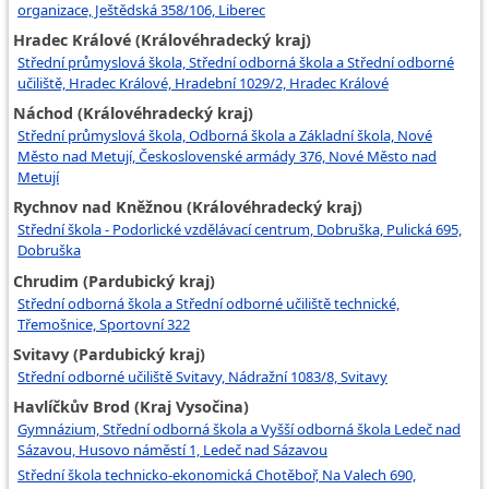
organizace, Ještědská 358/106, Liberec
Hradec Králové (Královéhradecký kraj)
Střední průmyslová škola, Střední odborná škola a Střední odborné
učiliště, Hradec Králové, Hradební 1029/2, Hradec Králové
Náchod (Královéhradecký kraj)
Střední průmyslová škola, Odborná škola a Základní škola, Nové
Město nad Metují, Československé armády 376, Nové Město nad
Metují
Rychnov nad Kněžnou (Královéhradecký kraj)
Střední škola - Podorlické vzdělávací centrum, Dobruška, Pulická 695,
Dobruška
Chrudim (Pardubický kraj)
Střední odborná škola a Střední odborné učiliště technické,
Třemošnice, Sportovní 322
Svitavy (Pardubický kraj)
Střední odborné učiliště Svitavy, Nádražní 1083/8, Svitavy
Havlíčkův Brod (Kraj Vysočina)
Gymnázium, Střední odborná škola a Vyšší odborná škola Ledeč nad
Sázavou, Husovo náměstí 1, Ledeč nad Sázavou
Střední škola technicko-ekonomická Chotěboř, Na Valech 690,