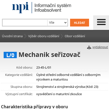
Úvodní strana
Výběr oboru vzdělání
Obor vzdělání
vytisknout
Mechanik seřizovač
L/0
Kód oboru:
23-45-L/01
Kategorie vzdělání:
Úplné střední odborné vzdělání s odborným
výcvikem a maturitou
Skupina oboru:
Strojírenství a strojírenská výroba (Kód: 23)
Výstupní certifikát:
vysvědčení o maturitní zkoušce
Charakteristika přípravy v oboru