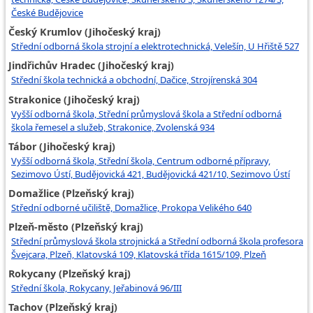
České Budějovice
Český Krumlov (Jihočeský kraj)
Střední odborná škola strojní a elektrotechnická, Velešín, U Hřiště 527
Jindřichův Hradec (Jihočeský kraj)
Střední škola technická a obchodní, Dačice, Strojírenská 304
Strakonice (Jihočeský kraj)
Vyšší odborná škola, Střední průmyslová škola a Střední odborná
škola řemesel a služeb, Strakonice, Zvolenská 934
Tábor (Jihočeský kraj)
Vyšší odborná škola, Střední škola, Centrum odborné přípravy,
Sezimovo Ústí, Budějovická 421, Budějovická 421/10, Sezimovo Ústí
Domažlice (Plzeňský kraj)
Střední odborné učiliště, Domažlice, Prokopa Velikého 640
Plzeň-město (Plzeňský kraj)
Střední průmyslová škola strojnická a Střední odborná škola profesora
Švejcara, Plzeň, Klatovská 109, Klatovská třída 1615/109, Plzeň
Rokycany (Plzeňský kraj)
Střední škola, Rokycany, Jeřabinová 96/III
Tachov (Plzeňský kraj)