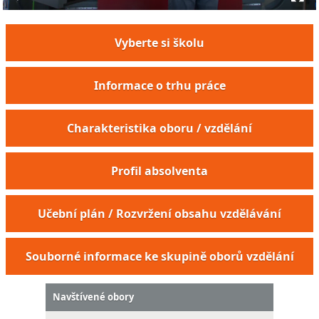
Vyberte si školu
Informace o trhu práce
Charakteristika oboru / vzdělání
Profil absolventa
Učební plán / Rozvržení obsahu vzdělávání
Souborné informace ke skupině oborů vzdělání
Navštívené obory