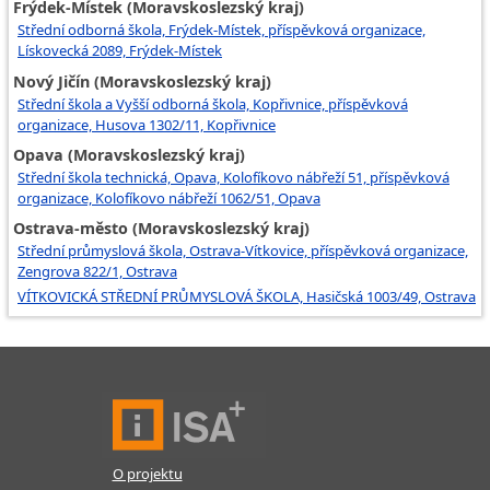
Frýdek-Místek (Moravskoslezský kraj)
Střední odborná škola, Frýdek-Místek, příspěvková organizace,
Lískovecká 2089, Frýdek-Místek
Nový Jičín (Moravskoslezský kraj)
Střední škola a Vyšší odborná škola, Kopřivnice, příspěvková
organizace, Husova 1302/11, Kopřivnice
Opava (Moravskoslezský kraj)
Střední škola technická, Opava, Kolofíkovo nábřeží 51, příspěvková
organizace, Kolofíkovo nábřeží 1062/51, Opava
Ostrava-město (Moravskoslezský kraj)
Střední průmyslová škola, Ostrava-Vítkovice, příspěvková organizace,
Zengrova 822/1, Ostrava
VÍTKOVICKÁ STŘEDNÍ PRŮMYSLOVÁ ŠKOLA, Hasičská 1003/49, Ostrava
O projektu