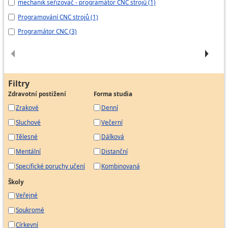
mechanik seřizovač - programátor CNC strojů (1)
Me
Programování CNC strojů (1)
Me
Programátor CNC (3)
Pr
Filtry
Zdravotní postižení
Forma studia
Zrakové
Denní
Sluchové
Večerní
Tělesné
Dálková
Mentální
Distanční
Specifické poruchy učení
Kombinovaná
Školy
Veřejné
Soukromé
Církevní