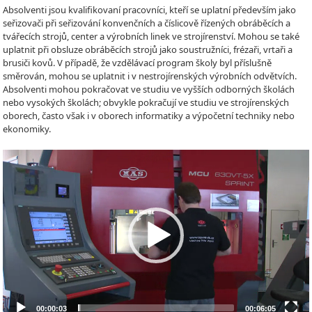
Absolventi jsou kvalifikovaní pracovníci, kteří se uplatní především jako
seřizovači při seřizování konvenčních a číslicově řízených obráběcích a
tvářecích strojů, center a výrobních linek ve strojírenství. Mohou se také
uplatnit při obsluze obráběcích strojů jako soustružníci, frézaři, vrtaři a
brusiči kovů. V případě, že vzdělávací program školy byl příslušně
směrován, mohou se uplatnit i v nestrojírenských výrobních odvětvích.
Absolventi mohou pokračovat ve studiu ve vyšších odborných školách
nebo vysokých školách; obvykle pokračují ve studiu ve strojírenských
oborech, často však i v oborech informatiky a výpočetní techniky nebo
ekonomiky.
Video
Player
00:00:03
00:06:05