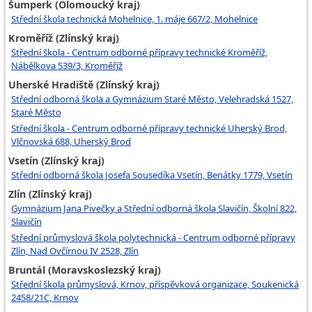
Šumperk (Olomoucký kraj)
Střední škola technická Mohelnice, 1. máje 667/2, Mohelnice
Kroměříž (Zlínský kraj)
Střední škola - Centrum odborné přípravy technické Kroměříž,
Nábělkova 539/3, Kroměříž
Uherské Hradiště (Zlínský kraj)
Střední odborná škola a Gymnázium Staré Město, Velehradská 1527,
Staré Město
Střední škola - Centrum odborné přípravy technické Uherský Brod,
Vlčnovská 688, Uherský Brod
Vsetín (Zlínský kraj)
Střední odborná škola Josefa Sousedíka Vsetín, Benátky 1779, Vsetín
Zlín (Zlínský kraj)
Gymnázium Jana Pivečky a Střední odborná škola Slavičín, Školní 822,
Slavičín
Střední průmyslová škola polytechnická - Centrum odborné přípravy
Zlín, Nad Ovčírnou IV 2528, Zlín
Bruntál (Moravskoslezský kraj)
Střední škola průmyslová, Krnov, příspěvková organizace, Soukenická
2458/21C, Krnov