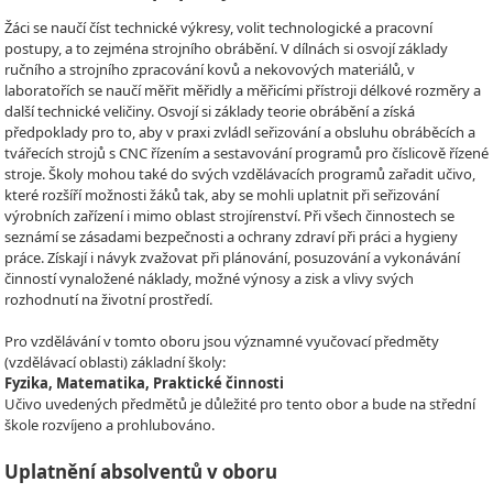
Žáci se naučí číst technické výkresy, volit technologické a pracovní
postupy, a to zejména strojního obrábění. V dílnách si osvojí základy
ručního a strojního zpracování kovů a nekovových materiálů, v
laboratořích se naučí měřit měřidly a měřicími přístroji délkové rozměry a
další technické veličiny. Osvojí si základy teorie obrábění a získá
předpoklady pro to, aby v praxi zvládl seřizování a obsluhu obráběcích a
tvářecích strojů s CNC řízením a sestavování programů pro číslicově řízené
stroje. Školy mohou také do svých vzdělávacích programů zařadit učivo,
které rozšíří možnosti žáků tak, aby se mohli uplatnit při seřizování
výrobních zařízení i mimo oblast strojírenství. Při všech činnostech se
seznámí se zásadami bezpečnosti a ochrany zdraví při práci a hygieny
práce. Získají i návyk zvažovat při plánování, posuzování a vykonávání
činností vynaložené náklady, možné výnosy a zisk a vlivy svých
rozhodnutí na životní prostředí.
Pro vzdělávání v tomto oboru jsou významné vyučovací předměty
(vzdělávací oblasti) základní školy:
Fyzika, Matematika, Praktické činnosti
Učivo uvedených předmětů je důležité pro tento obor a bude na střední
škole rozvíjeno a prohlubováno.
Uplatnění absolventů v oboru