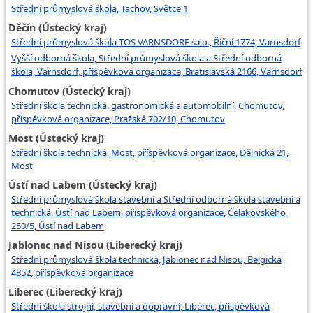
Střední průmyslová škola, Tachov, Světce 1
Děčín (Ústecký kraj)
Střední průmyslová škola TOS VARNSDORF s.r.o., Říční 1774, Varnsdorf
Vyšší odborná škola, Střední průmyslová škola a Střední odborná
škola, Varnsdorf, příspěvková organizace, Bratislavská 2166, Varnsdorf
Chomutov (Ústecký kraj)
Střední škola technická, gastronomická a automobilní, Chomutov,
příspěvková organizace, Pražská 702/10, Chomutov
Most (Ústecký kraj)
Střední škola technická, Most, příspěvková organizace, Dělnická 21,
Most
Ústí nad Labem (Ústecký kraj)
Střední průmyslová škola stavební a Střední odborná škola stavební a
technická, Ústí nad Labem, příspěvková organizace, Čelakovského
250/5, Ústí nad Labem
Jablonec nad Nisou (Liberecký kraj)
Střední průmyslová škola technická, Jablonec nad Nisou, Belgická
4852, příspěvková organizace
Liberec (Liberecký kraj)
Střední škola strojní, stavební a dopravní, Liberec, příspěvková