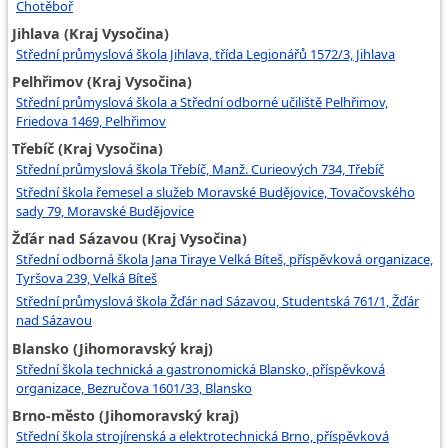
Chotěboř
Jihlava (Kraj Vysočina)
Střední průmyslová škola Jihlava, třída Legionářů 1572/3, Jihlava
Pelhřimov (Kraj Vysočina)
Střední průmyslová škola a Střední odborné učiliště Pelhřimov,
Friedova 1469, Pelhřimov
Třebíč (Kraj Vysočina)
Střední průmyslová škola Třebíč, Manž. Curieových 734, Třebíč
Střední škola řemesel a služeb Moravské Budějovice, Tovačovského
sady 79, Moravské Budějovice
Žďár nad Sázavou (Kraj Vysočina)
Střední odborná škola Jana Tiraye Velká Bíteš, příspěvková organizace,
Tyršova 239, Velká Bíteš
Střední průmyslová škola Žďár nad Sázavou, Studentská 761/1, Žďár
nad Sázavou
Blansko (Jihomoravský kraj)
Střední škola technická a gastronomická Blansko, příspěvková
organizace, Bezručova 1601/33, Blansko
Brno-město (Jihomoravský kraj)
Střední škola strojírenská a elektrotechnická Brno, příspěvková