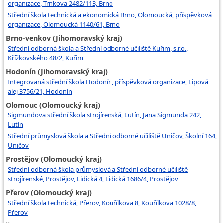
organizace, Trnkova 2482/113, Brno
Střední škola technická a ekonomická Brno, Olomoucká, příspěvková
organizace, Olomoucká 1140/61, Brno
Brno-venkov (Jihomoravský kraj)
Střední odborná škola a Střední odborné učiliště Kuřim, s.r.o.,
Křížkovského 48/2, Kuřim
Hodonín (Jihomoravský kraj)
Integrovaná střední škola Hodonín, příspěvková organizace, Lipová
alej 3756/21, Hodonín
Olomouc (Olomoucký kraj)
Sigmundova střední škola strojírenská, Lutín, Jana Sigmunda 242,
Lutín
Střední průmyslová škola a Střední odborné učiliště Uničov, Školní 164,
Uničov
Prostějov (Olomoucký kraj)
Střední odborná škola průmyslová a Střední odborné učiliště
strojírenské, Prostějov, Lidická 4, Lidická 1686/4, Prostějov
Přerov (Olomoucký kraj)
Střední škola technická, Přerov, Kouřílkova 8, Kouřílkova 1028/8,
Přerov