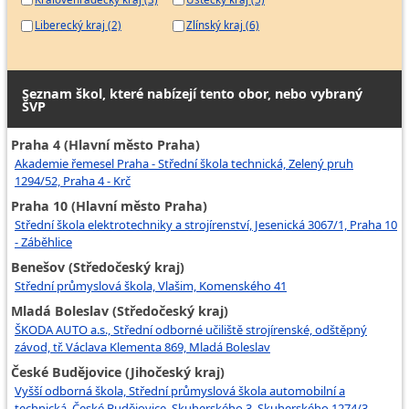
Liberecký kraj (2)
Zlínský kraj (6)
Seznam škol, které nabízejí tento obor, nebo vybraný
ŠVP
Praha 4 (Hlavní město Praha)
Akademie řemesel Praha - Střední škola technická, Zelený pruh
1294/52, Praha 4 - Krč
Praha 10 (Hlavní město Praha)
Střední škola elektrotechniky a strojírenství, Jesenická 3067/1, Praha 10
- Záběhlice
Benešov (Středočeský kraj)
Střední průmyslová škola, Vlašim, Komenského 41
Mladá Boleslav (Středočeský kraj)
ŠKODA AUTO a.s., Střední odborné učiliště strojírenské, odštěpný
závod, tř. Václava Klementa 869, Mladá Boleslav
České Budějovice (Jihočeský kraj)
Vyšší odborná škola, Střední průmyslová škola automobilní a
technická, České Budějovice, Skuherského 3, Skuherského 1274/3,