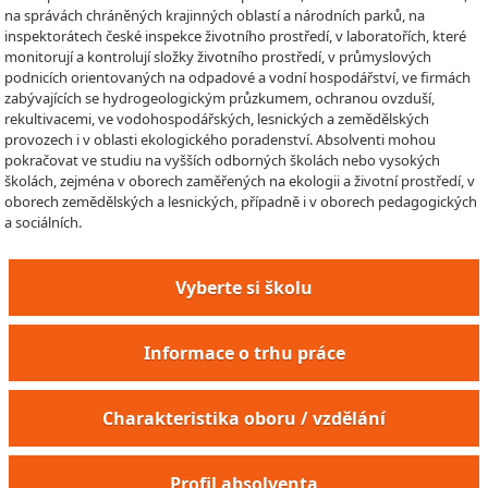
na správách chráněných krajinných oblastí a národních parků, na
inspektorátech české inspekce životního prostředí, v laboratořích, které
monitorují a kontrolují složky životního prostředí, v průmyslových
podnicích orientovaných na odpadové a vodní hospodářství, ve firmách
zabývajících se hydrogeologickým průzkumem, ochranou ovzduší,
rekultivacemi, ve vodohospodářských, lesnických a zemědělských
provozech i v oblasti ekologického poradenství. Absolventi mohou
pokračovat ve studiu na vyšších odborných školách nebo vysokých
školách, zejména v oborech zaměřených na ekologii a životní prostředí, v
oborech zemědělských a lesnických, případně i v oborech pedagogických
a sociálních.
Vyberte si školu
Informace o trhu práce
Charakteristika oboru / vzdělání
Profil absolventa