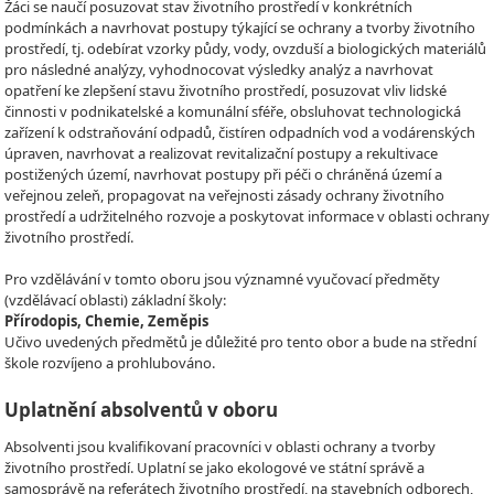
Žáci se naučí posuzovat stav životního prostředí v konkrétních
podmínkách a navrhovat postupy týkající se ochrany a tvorby životního
prostředí, tj. odebírat vzorky půdy, vody, ovzduší a biologických materiálů
pro následné analýzy, vyhodnocovat výsledky analýz a navrhovat
opatření ke zlepšení stavu životního prostředí, posuzovat vliv lidské
činnosti v podnikatelské a komunální sféře, obsluhovat technologická
zařízení k odstraňování odpadů, čistíren odpadních vod a vodárenských
úpraven, navrhovat a realizovat revitalizační postupy a rekultivace
postižených území, navrhovat postupy při péči o chráněná území a
veřejnou zeleň, propagovat na veřejnosti zásady ochrany životního
prostředí a udržitelného rozvoje a poskytovat informace v oblasti ochrany
životního prostředí.
Pro vzdělávání v tomto oboru jsou významné vyučovací předměty
(vzdělávací oblasti) základní školy:
Přírodopis, Chemie, Zeměpis
Učivo uvedených předmětů je důležité pro tento obor a bude na střední
škole rozvíjeno a prohlubováno.
Uplatnění absolventů v oboru
Absolventi jsou kvalifikovaní pracovníci v oblasti ochrany a tvorby
životního prostředí. Uplatní se jako ekologové ve státní správě a
samosprávě na referátech životního prostředí, na stavebních odborech,