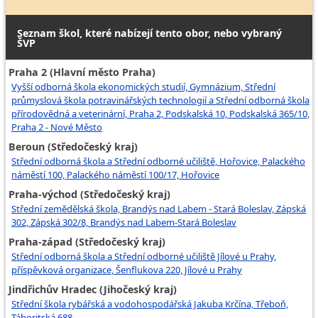
Seznam škol, které nabízejí tento obor, nebo vybraný
ŠVP
Praha 2 (Hlavní město Praha)
Vyšší odborná škola ekonomických studií, Gymnázium, Střední
průmyslová škola potravinářských technologií a Střední odborná škola
přírodovědná a veterinární, Praha 2, Podskalská 10, Podskalská 365/10,
Praha 2 - Nové Město
Beroun (Středočeský kraj)
Střední odborná škola a Střední odborné učiliště, Hořovice, Palackého
náměstí 100, Palackého náměstí 100/17, Hořovice
Praha-východ (Středočeský kraj)
Střední zemědělská škola, Brandýs nad Labem - Stará Boleslav, Zápská
302, Zápská 302/8, Brandýs nad Labem-Stará Boleslav
Praha-západ (Středočeský kraj)
Střední odborná škola a Střední odborné učiliště Jílové u Prahy,
příspěvková organizace, Šenflukova 220, Jílové u Prahy
Jindřichův Hradec (Jihočeský kraj)
Střední škola rybářská a vodohospodářská Jakuba Krčína, Třeboň,
Táboritská 688