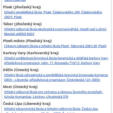
Písek (Jihočeský kraj)
Střední zemědělská škola, Písek, Čelakovského 200, Čelakovského
200/5, Písek
Tábor (Jihočeský kraj)
Střední odborná škola ekologická a potravinářská, Veselí nad Lužnicí,
Blatské sídliště 600/I
Plzeň-město (Plzeňský kraj)
Církevní základní škola a střední škola Plzeň, Táborská 2081/28, Plzeň
Karlovy Vary (Karlovarský kraj)
Střední uměleckoprůmyslová škola keramická a sklářská Karlovy Vary,
příspěvková organizace, nám. 17. listopadu 710/12, Karlovy Vary
Děčín (Ústecký kraj)
Střední škola zahradnická a zemědělská Antonína Emanuela Komerse,
Děčín - Libverda, příspěvková organizace, Českolipská 123, Děčín
Most (Ústecký kraj)
Střední odborná škola pro ochranu a obnovu životního prostředí -
Schola Humanitas, Litvínov, Ukrajinská 379
Česká Lípa (Liberecký kraj)
Střední zdravotnická škola a Střední odborná škola, Česká Lípa,