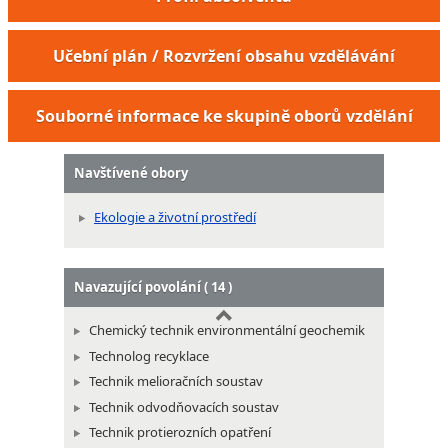
Učební plán / Rozvržení obsahu vzdělávání
Strážce pro ochranu přírody a krajiny
Technik odpadového hospodářství
Souborné informace ke skupině oborů vzdělání
Technik zařízení pro ochranu ovzduší
Technik zařízení pro ochranu vod
Navštívené obory
Ekologie a životní prostředí
Navazující povolání ( 14 )
Chemický technik environmentální geochemik
Technolog recyklace
Technik melioračních soustav
Technik odvodňovacích soustav
Technik protierozních opatření