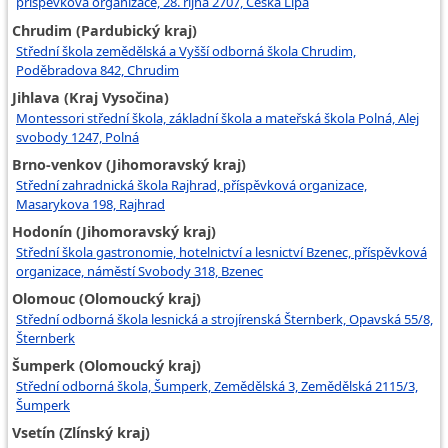
příspěvková organizace, 28. října 2707, Česká Lípa
Chrudim (Pardubický kraj)
Střední škola zemědělská a Vyšší odborná škola Chrudim,
Poděbradova 842, Chrudim
Jihlava (Kraj Vysočina)
Montessori střední škola, základní škola a mateřská škola Polná, Alej
svobody 1247, Polná
Brno-venkov (Jihomoravský kraj)
Střední zahradnická škola Rajhrad, příspěvková organizace,
Masarykova 198, Rajhrad
Hodonín (Jihomoravský kraj)
Střední škola gastronomie, hotelnictví a lesnictví Bzenec, příspěvková
organizace, náměstí Svobody 318, Bzenec
Olomouc (Olomoucký kraj)
Střední odborná škola lesnická a strojírenská Šternberk, Opavská 55/8,
Šternberk
Šumperk (Olomoucký kraj)
Střední odborná škola, Šumperk, Zemědělská 3, Zemědělská 2115/3,
Šumperk
Vsetín (Zlínský kraj)