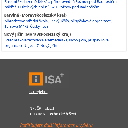
Střední škola zemědělská a přírodovědná Rožnov pod Radhoštěm,
nábřeží Dukelských hrdinů 570, Rožnov pod Radhoštěm
Karviná (Moravskoslezský kraj)
Albrechtova střední škola, Český Těšín, příspěvková organizace,
Tyršova 611/2, Český Těšín
Nový Jičín (Moravskoslezský kraj)
Střední škola technická a zemědělská, Nový Jičín, příspěvková
organizace, U Jezu 7, Nový Jičín
O projektu
NPI ČR – obsah
TREXIMA – technické řešení
Potřebujete další informace k výběru