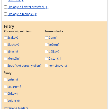
Ekologie a životní prostředí (1)
Ekologie a biologie (1)
Filtry
Zdravotní postižení
Forma studia
Zrakové
Denní
Sluchové
Večerní
Tělesné
Dálková
Mentální
Distanční
Specifické poruchy učení
Kombinovaná
Školy
Veřejné
Soukromé
Církevní
Vojenské
Rozšířené hledání