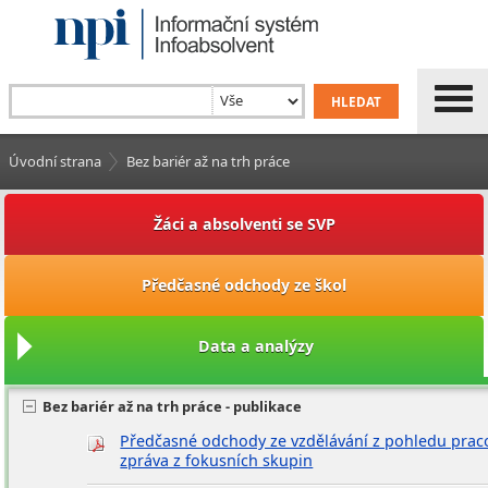
Úvodní strana
Bez bariér až na trh práce
Žáci a absolventi se SVP
Předčasné odchody ze škol
Data a analýzy
Bez bariér až na trh práce - publikace
Předčasné odchody ze vzdělávání z pohledu praco
zpráva z fokusních skupin