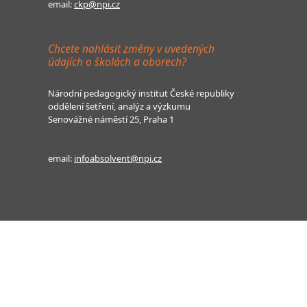
email:
ckp@npi.cz
Chcete nahlásit změny v uvedených
údajích o školách a oborech?
Národní pedagogický institut České republiky
oddělení šetření, analýz a výzkumu
Senovážné náměstí 25, Praha 1
email:
infoabsolvent@npi.cz