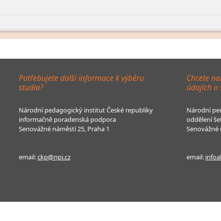
Potřebujete další informace k výběru
Chcete na
studia?
údajích o
Národní pedagogický institut České republiky
Národní ped
informačně poradenská podpora
oddělení še
Senovážné náměstí 25, Praha 1
Senovážné n
email:
ckp@npi.cz
email:
infoa