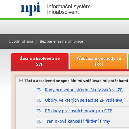
Úvodní strana
Bez bariér až na trh práce
Žáci a absolventi se
Předčasné odchody ze
SVP
škol
Žáci a absolventi se speciálními vzdělávacími potřebami
Rady pro volbu střední školy žáků se ZP
Obory, ve kterých se žáci se ZP vzdělávají
Příklady pracovních pozic pro OZP
Tréninková kancelář fiktivní firmy