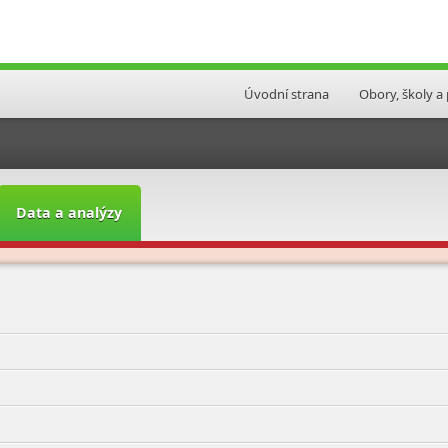
Úvodní strana
Obory, školy a
Data a analýzy