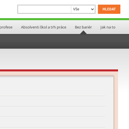
 profese
Absolventi škol a trh práce
Bez bariér
Jak na to