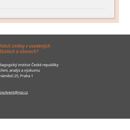
hlásit změny v uvedených
 školách a oborech?
agogický institut České republiky
tření, analýz a výzkumu
áměstí 25, Praha 1
bsolvent@npi.cz