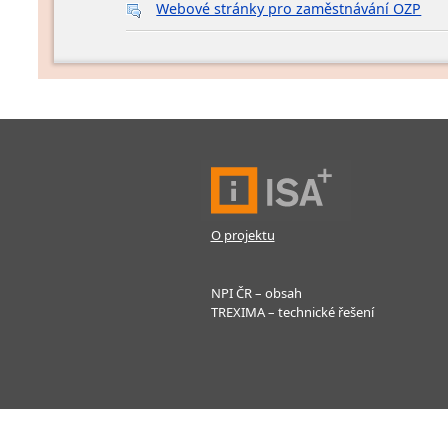
Webové stránky pro zaměstnávání OZP
O projektu
NPI ČR – obsah
TREXIMA – technické řešení