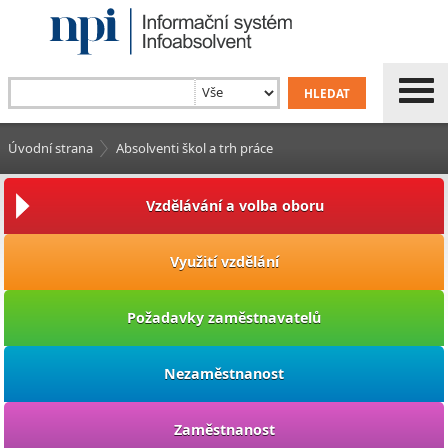
Úvodní strana
Absolventi škol a trh práce
Vzdělávání a volba oboru
Využití vzdělání
Požadavky zaměstnavatelů
Nezaměstnanost
Zaměstnanost