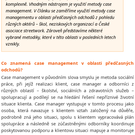
komplexně. Vhodným nástrojem je využití metody case
management. V článku se zaměříme využití metody case
managementu v oblasti předčasných odchodů z pohledu
různých aktérů – škol, neziskových organizací a České
asociace streetwork. Zároveň představíme některé
vybrané metodiky, které v této oblasti v posledních letech
vznikly.
Co znamená case management v oblasti předčasných
odchodů?
Case management v původním slova smyslu je metoda sociální
práce, při jejíž realizaci klient, case manager a odborníci z
různých oblastí – školství, sociálních a zdravotních služeb –
spolupracují a podílejí se na hledání řešení nepříznivé životní
situace klienta. Case manager vystupuje v tomto procesu jako
osoba, která navazuje s klientem vztah založený na důvěře,
podrobně zná jeho situaci, spolu s klientem vypracovává plán
spolupráce a následně se zúčastněnými odborníky koordinuje
poskytovanou podporu a klientovu situaci mapuje a monitoruje