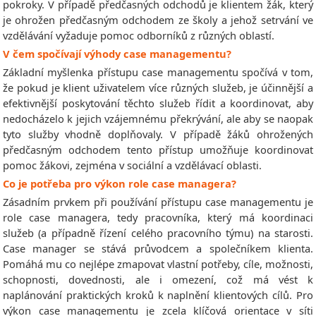
pokroky. V případě předčasných odchodů je klientem žák, který
je ohrožen předčasným odchodem ze školy a jehož setrvání ve
vzdělávání vyžaduje pomoc odborníků z různých oblastí.
V čem spočívají výhody case managementu?
Základní myšlenka přístupu case managementu spočívá v tom,
že pokud je klient uživatelem více různých služeb, je účinnější a
efektivnější poskytování těchto služeb řídit a koordinovat, aby
nedocházelo k jejich vzájemnému překrývání, ale aby se naopak
tyto služby vhodně doplňovaly. V případě žáků ohrožených
předčasným odchodem tento přístup umožňuje koordinovat
pomoc žákovi, zejména v sociální a vzdělávací oblasti.
Co je potřeba pro výkon role case managera?
Zásadním prvkem při používání přístupu case managementu je
role case managera, tedy pracovníka, který má koordinaci
služeb (a případně řízení celého pracovního týmu) na starosti.
Case manager se stává průvodcem a společníkem klienta.
Pomáhá mu co nejlépe zmapovat vlastní potřeby, cíle, možnosti,
schopnosti, dovednosti, ale i omezení, což má vést k
naplánování praktických kroků k naplnění klientových cílů. Pro
výkon case managementu je zcela klíčová orientace v síti