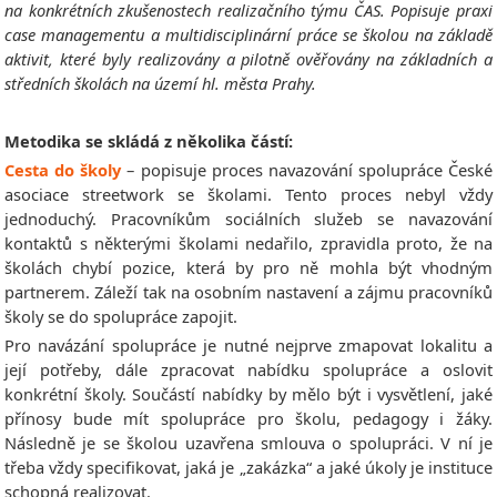
na konkrétních zkušenostech realizačního týmu ČAS. Popisuje praxi
case managementu a multidisciplinární práce se školou na základě
aktivit, které byly realizovány a pilotně ověřovány na základních a
středních školách na území hl. města Prahy.
Metodika se skládá z několika částí:
Cesta do školy
– popisuje proces navazování spolupráce České
asociace streetwork se školami. Tento proces nebyl vždy
jednoduchý. Pracovníkům sociálních služeb se navazování
kontaktů s některými školami nedařilo, zpravidla proto, že na
školách chybí pozice, která by pro ně mohla být vhodným
partnerem. Záleží tak na osobním nastavení a zájmu pracovníků
školy se do spolupráce zapojit.
Pro navázání spolupráce je nutné nejprve zmapovat lokalitu a
její potřeby, dále zpracovat nabídku spolupráce a oslovit
konkrétní školy. Součástí nabídky by mělo být i vysvětlení, jaké
přínosy bude mít spolupráce pro školu, pedagogy i žáky.
Následně je se školou uzavřena smlouva o spolupráci. V ní je
třeba vždy specifikovat, jaká je „zakázka“ a jaké úkoly je instituce
schopná realizovat.