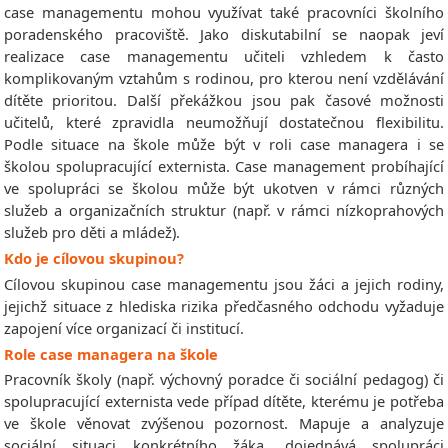
case managementu mohou využívat také pracovníci školního
poradenského pracoviště. Jako diskutabilní se naopak jeví
realizace case managementu učiteli vzhledem k často
komplikovaným vztahům s rodinou, pro kterou není vzdělávání
dítěte prioritou. Další překážkou jsou pak časové možnosti
učitelů, které zpravidla neumožňují dostatečnou flexibilitu.
Podle situace na škole může být v roli case managera i se
školou spolupracující externista. Case management probíhající
ve spolupráci se školou může být ukotven v rámci různých
služeb a organizačních struktur (např. v rámci nízkoprahových
služeb pro děti a mládež).
Kdo je cílovou skupinou?
Cílovou skupinou case managementu jsou žáci a jejich rodiny,
jejichž situace z hlediska rizika předčasného odchodu vyžaduje
zapojení více organizací či institucí.
Role case managera na škole
Pracovník školy (např. výchovný poradce či sociální pedagog) či
spolupracující externista vede případ dítěte, kterému je potřeba
ve škole věnovat zvýšenou pozornost. Mapuje a analyzuje
sociální situaci konkrétního žáka, dojednává spolupráci