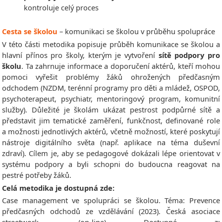
kontroluje celý proces
Cesta se školou
– komunikaci se školou v průběhu spolupráce
V této části metodika popisuje průběh komunikace se školou a
hlavní přínos pro školy, kterým je vytvoření
sítě podpory pro
školu
. Ta zahrnuje informace a doporučení aktérů, kteří mohou
pomoci vyřešit problémy žáků ohrožených předčasným
odchodem (NZDM, terénní programy pro děti a mládež, OSPOD,
psychoterapeut, psychiatr, mentoringový program, komunitní
služby). Důležité je školám ukázat pestrost podpůrné sítě a
představit jim tematické zaměření, funkčnost, definované role
a možnosti jednotlivých aktérů, včetně možností, které poskytují
nástroje digitálního světa (např. aplikace na téma duševní
zdraví). Cílem je, aby se pedagogové dokázali lépe orientovat v
systému podpory a byli schopni do budoucna reagovat na
pestré potřeby žáků.
Celá metodika je dostupná zde:
Case management ve spolupráci se školou. Téma: Prevence
předčasných odchodů ze vzdělávání (2023). Česká asociace