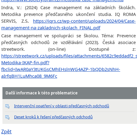
Indra, V.: (2024) Case management na základních školách.
Metodika prevence předčasného ukončení studia. IQ ROMA
SERVIS, Z.S
.
https://iqrs.cz/wp-content/uploads/2024/04/Case-
management-na-zakladnich-skolach_FINAL.pdf
Case management ve spolupráci se školou. Téma: Prevence
předčasných odchodů ze vzdělávání (2023). Česká asociace
streetwork. (on-line) Dostupné z:
https://streetwork.cz/uploads/files/attachments/6582c9eddadf2_
Metodika-IKAP-fin.pdf?
fbclid=IwAR0aY3tUKGsCMhEHslnWG4AZP-1bQDb2sNhH-
aIrfqBH1LuMhca08_9M6Fc
Další informace k této problematice
Intervenční opatření v oblasti předčasných odchodů
Deset kroků k řešení předčasných odchodů
Zpět