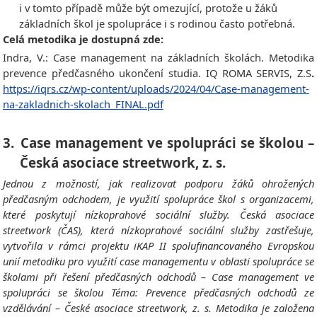
i v tomto případě může být omezující, protože u žáků
základních škol je spolupráce i s rodinou často potřebná.
Celá metodika je dostupná zde:
Indra, V.: Case management na základních školách. Metodika
prevence předčasného ukončení studia. IQ ROMA SERVIS, Z.S
.
https://iqrs.cz/wp-content/uploads/2024/04/Case-management-
na-zakladnich-skolach_FINAL.pdf
3.
Case management ve spolupráci se školou –
Česká asociace streetwork, z. s.
Jednou z možností, jak realizovat podporu žáků ohrožených
předčasným odchodem, je využití spolupráce škol s organizacemi,
které poskytují nízkoprahové sociální služby. Česká asociace
streetwork (ČAS), která nízkoprahové sociální služby zastřešuje,
vytvořila v rámci projektu iKAP II spolufinancovaného Evropskou
unií metodiku pro využití case managementu v oblasti spolupráce se
školami při řešení předčasných odchodů – Case management ve
spolupráci se školou Téma: Prevence předčasných odchodů ze
vzdělávání – České asociace streetwork, z. s. Metodika je založena