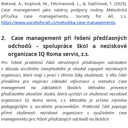
Beková, A., Koplová, M., Felcmanová, L., & Svačinová, T. (2023).
Case management jako nástroj podpory rodiny. Metodická
příručka case managementu. Society for All, z.s.
https://www.societyforall.cz/metodika-case-managementu
2.
Case management při řešení předčasných
odchodů – spolupráce škol a neziskové
organizace IQ Roma servis, z.s.
Pro řešení problémů žáků ohrožených předčasným odchodem
z důvodu sociálního znevýhodnění je vhodné zapojení neziskových
organizací, které mají s prací s těmito žáky zkušenosti. V této části
přinášíme pro inspiraci základní informace o metodice Case
management na základních školách. Metodika prevence
předčasného ukončení studia, která vychází ze zkušeností neziskové
organizace IQ Roma servis, z.s. Metodika je určena zejména
pedagogickým a sociálním pracovníkům. Praktická část popisuje
přímé zkušenosti neziskové organizace s využíváním case
managementu pro řešení předčasných odchodů na školách.