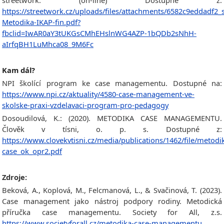
streetwork. (on-line) Dostupné z:
https://streetwork.cz/uploads/files/attachments/6582c9eddadf2_
Metodika-IKAP-fin.pdf?
fbclid=IwAR0aY3tUKGsCMhEHslnWG4AZP-1bQDb2sNhH-
aIrfqBH1LuMhca08_9M6Fc
Kam dál?
NPI školící program ke case managementu. Dostupné na:
https://www.npi.cz/aktuality/4580-case-management-ve-
skolske-praxi-vzdelavaci-program-pro-pedagogy
Dosoudilová, K.: (2020). METODIKA CASE MANAGEMENTU.
Člověk v tísni, o. p. s. Dostupné z:
https://www.clovekvtisni.cz/media/publications/1462/file/metodi
case_ok_opr2.pdf
Zdroje:
Beková, A., Koplová, M., Felcmanová, L., & Svačinová, T. (2023).
Case management jako nástroj podpory rodiny. Metodická
příručka case managementu. Society for All, z.s.
https://www.societyforall.cz/metodika-case-managementu