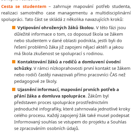
Cesta se studentem
– zahrnuje mapování potřeb studenta,
realizaci samotného case managementu a multidisciplinární
spolupráci. Tato část se skládá z několika navazujících kroků:
Vytipování ohrožených žáků školou
. V této fázi jsou
důležité informace o tom, co doposud škola se žákem
nebo studentem v dané oblasti podnikla, jestli byli do
řešení problémů žáka již zapojeni nějací aktéři a jakou
má škola zkušenost se spoluprací s rodinou.
Kontaktování žáků a rodičů a domluvení úvodní
schůzky.
V rámci nízkoprahovosti první kontakt se žákem
nebo rodiči častěji navazovali přímo pracovníci ČAS než
pedagogové ze školy.
Ujasnění informací, mapování prvních potřeb a
přání žáka a domluva spolupráce
. Žákům byl
představen proces spolupráce prostřednictvím
jednoduché infografiky, které zahrnovala jednotlivé kroky
celého procesu. Každý zapojený žák také musel podepsat
Informovaný souhlas se vstupem do projektu a Souhlas
se zpracováním osobních údajů.