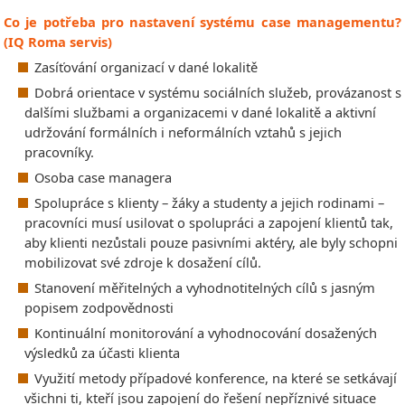
Co je potřeba pro nastavení systému case managementu?
(IQ Roma servis)
Zasíťování organizací v dané lokalitě
Dobrá orientace v systému sociálních služeb, provázanost s
dalšími službami a organizacemi v dané lokalitě a aktivní
udržování formálních i neformálních vztahů s jejich
pracovníky.
Osoba case managera
Spolupráce s klienty – žáky a studenty a jejich rodinami –
pracovníci musí usilovat o spolupráci a zapojení klientů tak,
aby klienti nezůstali pouze pasivními aktéry, ale byly schopni
mobilizovat své zdroje k dosažení cílů.
Stanovení měřitelných a vyhodnotitelných cílů s jasným
popisem zodpovědnosti
Kontinuální monitorování a vyhodnocování dosažených
výsledků za účasti klienta
Využití metody případové konference, na které se setkávají
všichni ti, kteří jsou zapojení do řešení nepříznivé situace