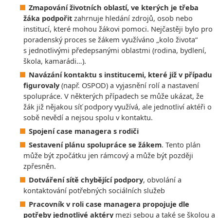
Zmapování životních oblastí, ve kterých je třeba
žáka podpořit
zahrnuje hledání zdrojů, osob nebo
institucí, které mohou žákovi pomoci. Nejčastěji bylo pro
poradenský proces se žákem využíváno „kolo života“
s jednotlivými předepsanými oblastmi (rodina, bydlení,
škola, kamarádi…).
Navázání kontaktu s institucemi, které již v případu
figurovaly
(např. OSPOD) a vyjasnění rolí a nastavení
spolupráce. V některých případech se může ukázat, že
žák již nějakou síť podpory využívá, ale jednotliví aktéři o
sobě nevědí a nejsou spolu v kontaktu.
Spojení case managera s rodiči
Sestavení plánu spolupráce se žákem
. Tento plán
může být zpočátku jen rámcový a může být později
zpřesněn.
Dotváření sítě chybějící podpory
, obvolání a
kontaktování potřebných sociálních služeb
Pracovník v roli case managera propojuje dle
potřeby jednotlivé aktéry
mezi sebou a také se školou a