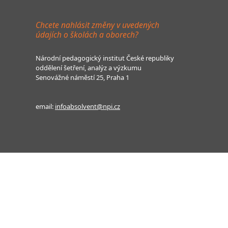
Chcete nahlásit změny v uvedených
údajích o školách a oborech?
Národní pedagogický institut České republiky
oddělení šetření, analýz a výzkumu
Senovážné náměstí 25, Praha 1
email:
infoabsolvent@npi.cz