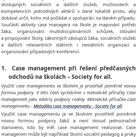
dostupných sociálních a dalších služeb, možnostech a
kompetencích jednotlivých aktérů v dané lokalitě proto, aby
dokázal určit, koho má požádat o spolupráci na daném případu.
Součástí aktivity case managera na škole je mapování potřeb
žáka, organizování multidisciplinárních schůzek, síťování
a propojování školy, zákonných zástupců žáka, sociálních služeb
a dalších relevantních státních i nestátních organizací a
organizování případových konferencí.
1.
Case management při řešení předčasných
odchodů na školách – Society for all.
Využití case managementu ve školním je prostředí poměrně novou
formou podpory. V této části vycházíme z metodické příručky Case
management jako nástroj podpory rodiny. Metodická příručka case
managementu
-
Metodika case managementu - Society for all
.
Využití case managementu je ve školním prostředí poměrně
novou formou podpory žáků a není dosud jednoznačně
stanoveno, kdo by měl case management realizovat. Case
managerem může být například školní sociální pedagog a prvky