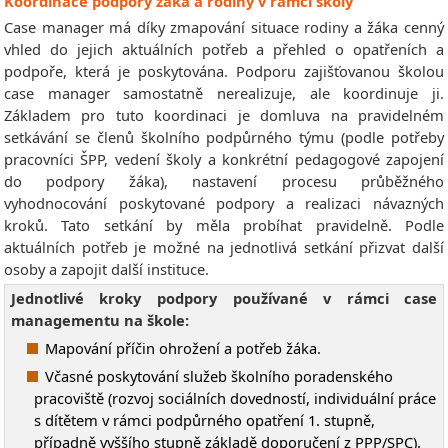
Koordinace podpory žáka a rodiny v rámci školy
Case manager má díky zmapování situace rodiny a žáka cenný
vhled do jejich aktuálních potřeb a přehled o opatřeních a
podpoře, která je poskytována. Podporu zajišťovanou školou
case manager samostatně nerealizuje, ale koordinuje ji.
Základem pro tuto koordinaci je domluva na pravidelném
setkávání se členů školního podpůrného týmu (podle potřeby
pracovníci ŠPP, vedení školy a konkrétní pedagogové zapojení
do podpory žáka), nastavení procesu průběžného
vyhodnocování poskytované podpory a realizaci návazných
kroků. Tato setkání by měla probíhat pravidelně. Podle
aktuálních potřeb je možné na jednotlivá setkání přizvat další
osoby a zapojit další instituce.
Jednotlivé kroky podpory používané v rámci case
managementu na škole:
Mapování příčin ohrožení a potřeb žáka.
Včasné poskytování služeb školního poradenského
pracoviště (rozvoj sociálních dovedností, individuální práce
s dítětem v rámci podpůrného opatření 1. stupně,
případně vyššího stupně základě doporučení z PPP/SPC).