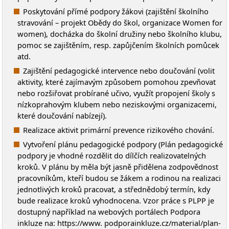
Poskytování přímé podpory žákovi (zajištění školního
stravování – projekt Obědy do škol, organizace Women for
women), docházka do školní družiny nebo školního klubu,
pomoc se zajištěním, resp. zapůjčením školních pomůcek
atd.
Zajištění pedagogické intervence nebo doučování (volit
aktivity, které zajímavým způsobem pomohou zpevňovat
nebo rozšiřovat probírané učivo, využít propojení školy s
nízkoprahovým klubem nebo neziskovými organizacemi,
které doučování nabízejí).
Realizace aktivit primární prevence rizikového chování.
Vytvoření plánu pedagogické podpory (Plán pedagogické
podpory je vhodné rozdělit do dílčích realizovatelných
kroků. V plánu by měla být jasně přidělena zodpovědnost
pracovníkům, kteří budou se žákem a rodinou na realizaci
jednotlivých kroků pracovat, a střednědobý termín, kdy
bude realizace kroků vyhodnocena. Vzor práce s PLPP je
dostupný například na webových portálech Podpora
inkluze na: https://www. podporainkluze.cz/material/plan-