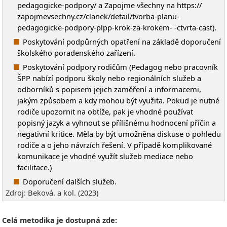
pedagogicke-podpory/ a Zapojme všechny na https://
zapojmevsechny.cz/clanek/detail/tvorba-planu-
pedagogicke-podpory-plpp-krok-za-krokem- -ctvrta-cast).
Poskytování podpůrných opatření na základě doporučení
školského poradenského zařízení.
Poskytování podpory rodičům (Pedagog nebo pracovník
ŠPP nabízí podporu školy nebo regionálních služeb a
odborníků s popisem jejich zaměření a informacemi,
jakým způsobem a kdy mohou být využita. Pokud je nutné
rodiče upozornit na obtíže, pak je vhodné používat
popisný jazyk a vyhnout se přílišnému hodnocení příčin a
negativní kritice. Měla by být umožněna diskuse o pohledu
rodiče a o jeho návrzích řešení. V případě komplikované
komunikace je vhodné využít služeb mediace nebo
facilitace.)
Doporučení dalších služeb.
Zdroj: Beková. a kol. (2023)
Celá metodika je dostupná zde: