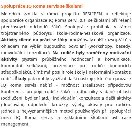
Spolupráce IQ Roma servis se školami
Metodika vznikla v rámci projektu RESLIPEN a reflektuje
spolupráce organizace IQ Roma servi, z.s. se školami při řešení
předčasných odchodů žáků. Spolupráce probíhala v rámci
trojstranného půdorysu škola-rodina-nezisková organizace.
Aktivity cílené na práci se žáky
umožňovaly další rozvoj žáků s
ohledem na výběr budoucího povolání (workshopy, besedy,
individuální konzultace).
Na rodiče byly zaměřeny motivační
aktivity
(systém průběžného hodnocení a komunikace,
komunitní setkávání, prezentace pro rodiče budoucích
středoškoláků), čímž má posílit role školy i neformální kontakt s
rodiči.
Školy
pak mohly
využívat další nástroje, které organizace
IQ Roma servis nabízí – možnost zrealizovat případovou
konferenci, propojit rodiče žáků s odborníky v dané oblasti
(oddlužení, bydlení atd.), individuální konzultace a další aktivity
(doučování, odpolední kroužky, výlety, aktivity pro rodiče).
Jednou z nejvýznamnějších metod používaných při spolupráci
mezi IQ Roma servis a základními školami byl case
management.