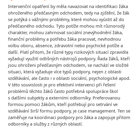
Intervenční opatření by měla navazovat na identifikaci žáka
ohroženého předčasným odchodem, tedy na zjištění, že žák
se potýká s vážnými problémy, které mohou vyústit až do
předčasného odchodu. Tyto potíže mohou mít různorodý
charakter, mohou zahrnovat sociální znevýhodnění žáka,
finanční problémy a potřebu žáka pracovat, nevhodnou
volbu oboru, absence, zdravotní nebo psychické potíže a
další. Platí přitom, že různé typy rizikových situací zpravidla
vyžadují využití odlišných nástrojů podpory. Řada žáků, kteří
jsou ohroženi předčasným odchodem, se nachází ve složité
situaci, která vyžaduje
více typů podpory, nejen z oblasti
vzdělávání, ale často i v oblasti sociální, psychologické apod.
V této souvislosti je pro efektivní intervenci při řešení
problémů těchto žáků často potřebná spolupráce škol
s dalšími subjekty a externími odborníky. Preferovanou
formou pomoci žákům, kteří potřebují pro setrvání ve
vzdělávání širší formu podpory, je case management. Ten se
zaměřuje na koordinaci podpory pro žáka a zapojuje přitom
odborníky a služby z různých oblastí.