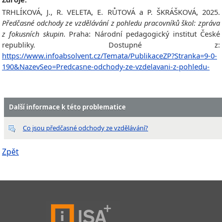
TRHLÍKOVÁ, J., R. VELETA, E. RŮTOVÁ a P. ŠKRÁŠKOVÁ, 2025.
Předčasné odchody ze vzdělávání z pohledu pracovníků škol: zpráva
z fokusních skupin
. Praha: Národní pedagogický institut České
republiky. Dostupné z:
https://www.infoabsolvent.cz/Temata/PublikaceZP?Stranka=9-0-
190&NazevSeo=Predcasne-odchody-ze-vzdelavani-z-pohledu-
Další informace k této problematice
Co jsou předčasné odchody ze vzdělávání?
Zpět