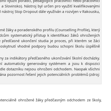
hli využít poradci, pedagogičtí pracovníci nebo pracovníci
 Slovinsko). Nástroj byl určen pro využití kvalifikovanými
 nástroj Stop Dropout dále využíván a rozvíjen v Rakousku,
ené žáky a poradenského profilu (Counselling Profile), který
dcům systematický přístup k identifikaci žáků ohrožených
ředčasné ukončení studia je proces, při kterém se žáci
ři poskytnutí vhodné podpory budou schopni školu úspěšně
ány za indikátory předčasného ukončování školní docházky.
ní automaticky generovány systémem a jsou k dispozici
dle dotazníku nejsou ohroženi odchodem. Naopak všichni
ána pozornost řešení jejich potenciálních problémů (zdroj:
at potenciálně ohrožené žáky předčasným odchodem ze školy,