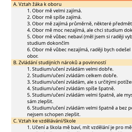
A. Vztah žáka k oboru
1. Obor mě velmi zajímá.
2. Obor mě spíše zajímá.
3. Obor mě zajímá průměrně, některé předměty
4. Obor mě moc nezajímá, ale chci studium dok
5. Obor mě vůbec nebaví (měl jsem si raději vyb
studium dokončím
6. Obor mě vůbec nezajímá, raději bych odešel 
obor.
B. Zvládání studijních nároků a povinností
1. Studium/učení zvládám velmi dobře.
2. Studium/učení zvládám celkem dobře.
3. Studium/učení zvládám, ale s určitými potíže
4. Studium/učení zvládám spíše špatně.
5. Studium/učení zvládám velmi špatně, ale my
sám zlepšit.
6. Studium/učení zvládám velmi špatně a bez 
nejsem schopen zlepšit.
C. Vztah ke vzdělávání/škole
1. Učení a škola mě baví, mít vzdělání je pro mě