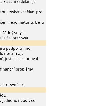
a získání vzdělání je
ebuji získat vzdělání pro
učení nebo maturitu beru
m žádný smysl.
el a šel pracovat
ají a podporují mě.
olu nezajímají.
ě, jestli chci studovat
 finanční problémy,
lastní výdělek.
ády.
u jednoho nebo více