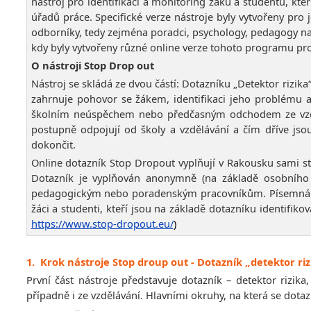
nástroj pro identifikaci a monitoring žáků a studentů, kt
úřadů práce. Specifické verze nástroje byly vytvořeny pro
odborníky, tedy zejména poradci, psychology, pedagogy na 
kdy byly vytvořeny různé online verze tohoto programu pro j
O nástroji Stop Drop out
Nástroj se skládá ze dvou částí: Dotazníku „Detektor rizika
zahrnuje pohovor se žákem, identifikaci jeho problému a
školním neúspěchem nebo předčasným odchodem ze vzdělá
postupně odpojují od školy a vzdělávání a čím dříve jso
dokončit.
Online dotazník Stop Dropout vyplňují v Rakousku sami st
Dotazník je vyplňován anonymně (na základě osobního 
pedagogickým nebo poradenským pracovníkům. Písemná zp
žáci a studenti, kteří jsou na základě dotazníku identifi
https://www.stop-dropout.eu/
)
1.
Krok nástroje Stop droup out - Dotazník „detektor riz
První část nástroje představuje dotazník – detektor rizik
případně i ze vzdělávání. Hlavními okruhy, na která se dotaz