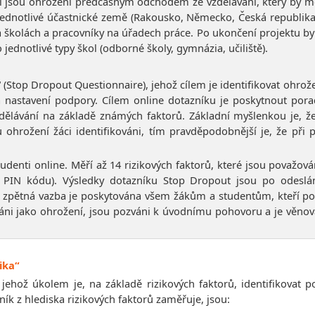
eří jsou ohroženi předčasným odchodem ze vzdělávání, který by mo
 jednotlivé účastnické země (Rakousko, Německo, Česká republika a
školách a pracovníky na úřadech práce. Po ukončení projektu byl
ednotlivé typy škol (odborné školy, gymnázia, učiliště).
“ (Stop Dropout Questionnaire), jehož cílem je identifikovat ohrož
 nastavení podpory. Cílem online dotazníku je poskytnout pora
vání na základě známých faktorů. Základní myšlenkou je, že p
u ohrožení žáci identifikováni, tím pravděpodobnější je, že p
udenti online. Měří až 14 rizikových faktorů, které jsou považov
PIN kódu). Výsledky dotazníku Stop Dropout jsou po odeslá
ětná vazba je poskytována všem žákům a studentům, kteří po
kováni jako ohrožení, jsou pozváni k úvodnímu pohovoru a je věnov
ika“
a, jehož úkolem je, na základě rizikových faktorů, identifikov
ník z hlediska rizikových faktorů zaměřuje, jsou: