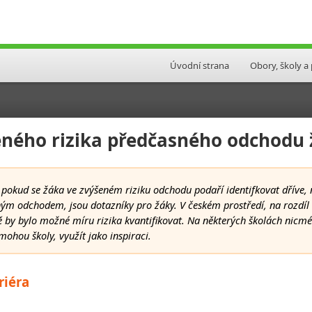
Úvodní strana
Obory, školy a
šeného rizika předčasného odchodu
okud se žáka ve zvýšeném riziku odchodu podaří identifkovat dříve, 
sným odchodem, jsou dotazníky pro žáky. V českém prostředí, na rozd
dě by bylo možné míru rizika kvantifikovat. Na některých školách nicmé
ohou školy, využít jako inspiraci.
riéra