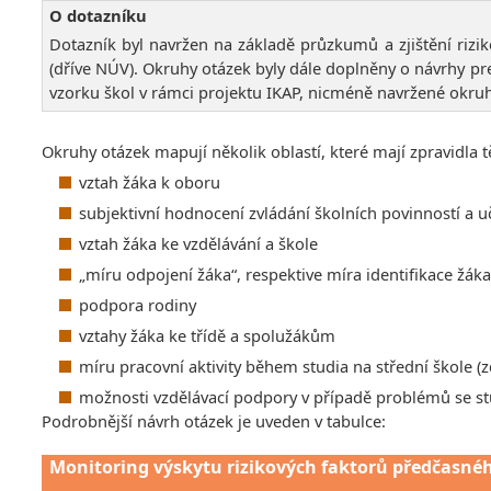
O dotazníku
Dotazník byl navržen na základě průzkumů a zjištění rizi
(dříve NÚV). Okruhy otázek byly dále doplněny o návrhy p
vzorku škol v rámci projektu IKAP, nicméně navržené okruhy 
Okruhy otázek mapují několik oblastí, které mají zpravidla
vztah žáka k oboru
subjektivní hodnocení zvládání školních povinností a u
vztah žáka ke vzdělávání a škole
„míru odpojení žáka“, respektive míra identifikace žák
podpora rodiny
vztahy žáka ke třídě a spolužákům
míru pracovní aktivity během studia na střední škole (
možnosti vzdělávací podpory v případě problémů se s
Podrobnější návrh otázek je uveden v tabulce:
Monitoring výskytu rizikových faktorů předčasn