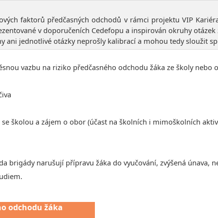
kových faktorů předčasných odchodů v rámci projektu VIP Kariér
rezentované v doporučeních Cedefopu a inspirován okruhy otázek z
ani jednotlivé otázky neprošly kalibrací a mohou tedy sloužit spí
 těsnou vazbu na riziko předčasného odchodu žáka ze školy nebo 
čiva
a se školou a zájem o obor (účast na školních i mimoškolních akti
zda brigády narušují přípravu žáka do vyučování, zvýšená únava, n
tudiem.
ého odchodu žáka