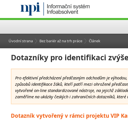
Úvodní strana
Bez bariér až na trh práce
Článek
Dotazníky pro identifikaci zvý
Pro efektivní předcházení předčasným odchodům je výhodou, p
způsobů identifikace žáků, kteří patří mezi ohrožené předča
vytvořené on-line standardizované nástroje, na jejichž zákla
zaměříme na ukázky českých i zahraničních dotazníků, které m
Dotazník vytvořený v rámci projektu VIP Ka