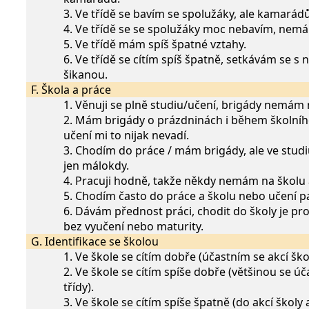
3. Ve třídě se bavím se spolužáky, ale kamar
4. Ve třídě se se spolužáky moc nebavím, nemám 
5. Ve třídě mám spíš špatné vztahy.
6. Ve třídě se cítím spíš špatně, setkávám se s
šikanou.
F. Škola a práce
1. Věnuji se plně studiu/učení, brigády nemám
2. Mám brigády o prázdninách i během školního
učení mi to nijak nevadí.
3. Chodím do práce / mám brigády, ale ve studi
jen málokdy.
4. Pracuji hodně, takže někdy nemám na školu 
5. Chodím často do práce a školu nebo učení p
6. Dávám přednost práci, chodit do školy je pro
bez vyučení nebo maturity.
G. Identifikace se školou
1. Ve škole se cítím dobře (účastním se akcí škol
2. Ve škole se cítím spíše dobře (většinou se ú
třídy).
3. Ve škole se cítím spíše špatně (do akcí školy a