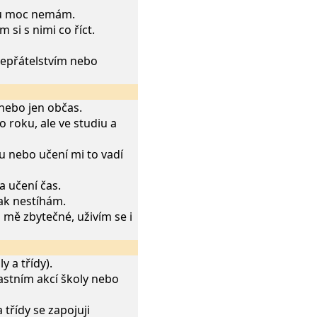
ádů moc nemám.
si s nimi co říct.
 nepřátelstvím nebo
 nebo jen občas.
 roku, ale ve studiu a
u nebo učení mi to vadí
a učení čas.
ak nestíhám.
 mě zbytečné, uživím se i
y a třídy).
častním akcí školy nebo
 třídy se zapojuji