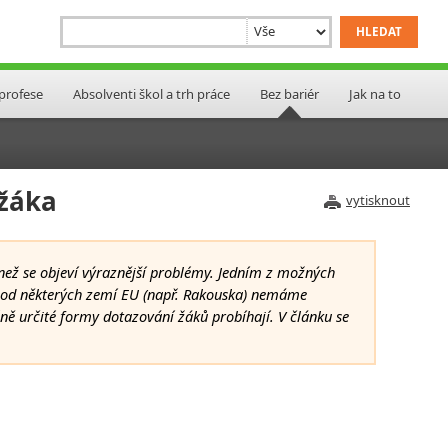
 profese
Absolventi škol a trh práce
Bez bariér
Jak na to
 žáka
vytisknout
než se objeví výraznější problémy. Jedním z možných
íl od některých zemí EU (např. Rakouska) nemáme
ně určité formy dotazování žáků probíhají. V článku se