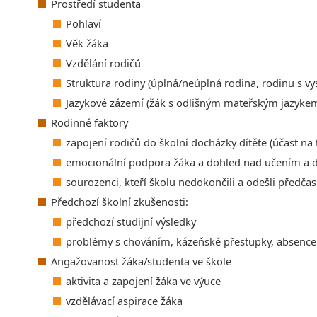
Prostředí studenta
Pohlaví
Věk žáka
Vzdělání rodičů
Struktura rodiny (úplná/neúplná rodina, rodinu s 
Jazykové zázemí (žák s odlišným mateřským jazykem
Rodinné faktory
zapojení rodičů do školní docházky dítěte (účast na
emocionální podpora žáka a dohled nad učením a
sourozenci, kteří školu nedokončili a odešli předča
Předchozí školní zkušenosti:
předchozí studijní výsledky
problémy s chováním, kázeňské přestupky, absence
Angažovanost žáka/studenta ve škole
aktivita a zapojení žáka ve výuce
vzdělávací aspirace žáka