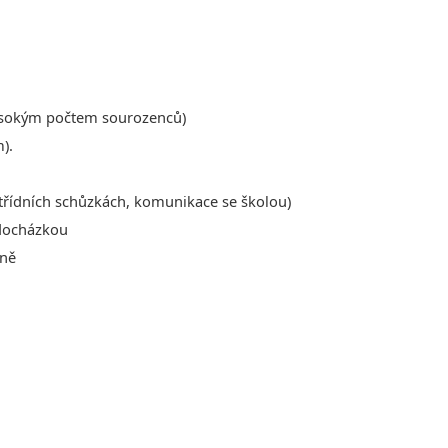
vysokým počtem sourozenců)
).
 třídních schůzkách, komunikace se školou)
 docházkou
sně