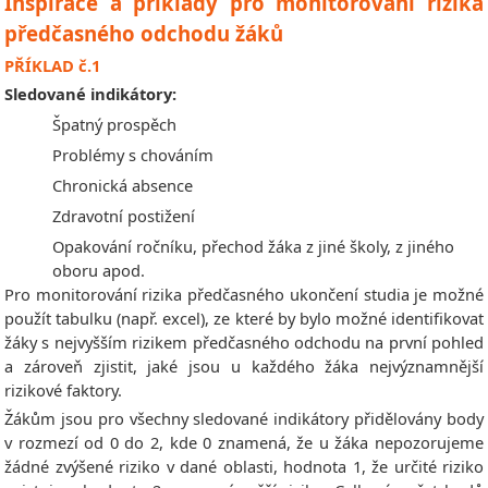
Inspirace a příklady pro monitorování rizika
předčasného odchodu žáků
PŘÍKLAD č.1
Sledované indikátory:
Špatný prospěch
Problémy s chováním
Chronická absence
Zdravotní postižení
Opakování ročníku, přechod žáka z jiné školy, z jiného
oboru apod.
Pro monitorování rizika předčasného ukončení studia je možné
použít tabulku (např. excel), ze které by bylo možné identifikovat
žáky s nejvyšším rizikem předčasného odchodu na první pohled
a zároveň zjistit, jaké jsou u každého žáka nejvýznamnější
rizikové faktory.
Žákům jsou pro všechny sledované indikátory přidělovány body
v rozmezí od 0 do 2, kde 0 znamená, že u žáka nepozorujeme
žádné zvýšené riziko v dané oblasti, hodnota 1, že určité riziko