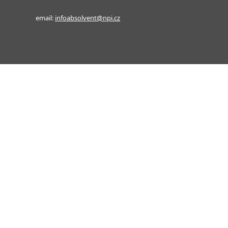
email:
infoabsolvent@npi.cz