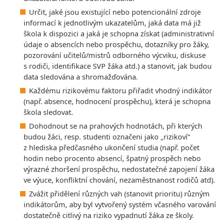
Určit, jaké jsou existující nebo potencionální zdroje
informací k jednotlivým ukazatelům, jaká data má již
škola k dispozici a jaká je schopna získat (administrativní
údaje o absencích nebo prospěchu, dotazníky pro žáky,
pozorování učitelů/mistrů odborného výcviku, diskuse
s rodiči, identifikace SVP žáka atd.) a stanovit, jak budou
data sledována a shromažďována.
Každému rizikovému faktoru přiřadit vhodný indikátor
(např. absence, hodnocení prospěchu), která je schopna
škola sledovat.
Dohodnout se na prahových hodnotách, při kterých
budou žáci, resp. studenti označeni jako „rizikoví“
z hlediska předčasného ukončení studia (např. počet
hodin nebo procento absencí, špatný prospěch nebo
výrazné zhoršení prospěchu, nedostatečné zapojení žáka
ve výuce, konfliktní chování, nezaměstnanost rodičů atd).
Zvážit přidělení různých vah (stanovit prioritu) různým
indikátorům, aby byl vytvořený systém včasného varování
dostatečně citlivý na riziko vypadnutí žáka ze školy.