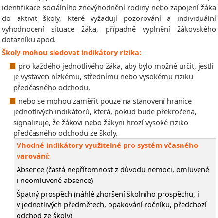
identifikace sociálního znevýhodnění rodiny nebo zapojení žáka
do aktivit školy, které vyžadují pozorování a individuální
vyhodnocení situace žáka, případně vyplnění žákovského
dotazníku apod.
Školy mohou sledovat indikátory rizika:
pro každého jednotlivého žáka, aby bylo možné určit, jestli
je vystaven nízkému, střednímu nebo vysokému riziku
předčasného odchodu,
nebo se mohou zaměřit pouze na stanovení hranice
jednotlivých indikátorů, která, pokud bude překročena,
signalizuje, že žákovi nebo žákyni hrozí vysoké riziko
předčasného odchodu ze školy.
Vhodné indikátory využitelné pro systém včasného
varování:
Absence (častá nepřítomnost z důvodu nemoci, omluvené
i neomluvené absence)
Špatný prospěch (náhlé zhoršení školního prospěchu, i
v jednotlivých předmětech, opakování ročníku, předchozí
odchod ze školy)