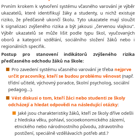
Prvním krokem k vytvoření systému včasného varování je výběr
ukazatelů, které identifikují žáky a studenty, u nichž existuje
riziko, že předčasně ukončí školu. Tyto ukazatele mají sloužit
k signalizaci zvýšeného rizika a být jakousi „červenou vlajkou“.
Výběr ukazatelů se může lišit podle typu škol, vyučovaných
oborů a kategorií vzdělání, sociálního složení žáků nebo i
regionálních specifik.
Postup pro stanovení indikátorů zvýšeného rizika
předčasného odchodu žáků na škole:
Pro zavedení systému včasného varování je třeba
nejprve
určit pracovníky, kteří se budou problému věnovat
(např.
třídní učitelé, výchovný poradce, školní psycholog, sociální
pedagog…).
Vést diskusi o tom, kteří žáci nebo studenti ze školy
odcházejí a hledat odpovědi na následující otázky
:
Jaké jsou charakteristiky žáků, kteří ze školy dříve odešli
z hlediska věku, pohlaví, socioekonomického zázemí,
etnického nebo národnostního původu, zdravotního
postižení, speciálně vzdělávacích potřeb atd.?