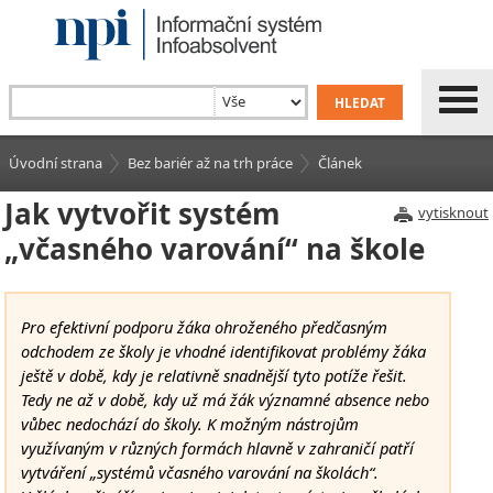
Úvodní strana
Bez bariér až na trh práce
Článek
Jak vytvořit systém
vytisknout
„včasného varování“ na škole
Pro efektivní podporu žáka ohroženého předčasným
odchodem ze školy je vhodné identifikovat problémy žáka
ještě v době, kdy je relativně snadnější tyto potíže řešit.
Tedy ne až v době, kdy už má žák významné absence nebo
vůbec nedochází do školy. K možným nástrojům
využívaným v různých formách hlavně v zahraničí patří
vytváření „systémů včasného varování na školách“.