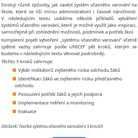
Existují různé způsoby, jak zavést systém včasného varování na
škole, které se liší mírou administrativní i časové náročnosti.
V následujícím textu uvádíme několik příkladů vytváření
systémů včasného varování, které je možné využít jako inspiraci,
samozřejmě při zohlednění možností, podmínek a potřeb škol.
Komplexní pojetí vytvoření „systému včasného varování“ včetně
zpětné vazby zahrnuje podle UNICEF pět kroků, kterým se
budeme v následujícím textu věnovat podrobněji.
Těchto 5 kroků zahrnuje:
Výběr indikátorů zvýšeného rizika odchodu žáků
Identifikaci žáků ve zvýšeném riziku předčasného
odchodu
Posouzení potřeb žáků a jejich podpora
Implementace měření a monitoring
Evaluace
Obrázek: Tvorba systému včasného varování v 5 krocích