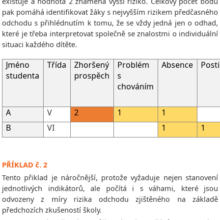
existuje a hodnota 2 znamená vyšší riziko. Celkový počet bodů
pak pomáhá identifikovat žáky s nejvyšším rizikem předčasného
odchodu s přihlédnutím k tomu, že se vždy jedná jen o odhad,
které je třeba interpretovat společně se znalostmi o individuální
situaci každého dítěte.
Jméno
Třída
Zhoršený
Problém
Absence
Posti
studenta
prospěch
s
chováním
A
V
2
1
1
B
VI
1
1
PŘÍKLAD č. 2
Tento přiklad je náročnější, protože vyžaduje nejen stanovení
jednotlivých indikátorů, ale počítá i s váhami, které jsou
odvozeny z míry rizika odchodu zjištěného na základě
předchozích zkušeností školy.