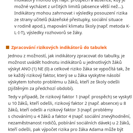
možné vycházet z určitých limitů (absence větší než…).
Indikátory mohou zahrnovat i výsledky posouzení rizika
ze strany učitelů (kázeňské přestupky, sociální situace
v rodině apod.), mapování klimatu školy (např. metoda K-
L-I-T), výsledky rozhovorů se žáky.
Zpracování rizikových indikátorů do tabulek
Jednou z možností, jak indikátory zpracovat do tabulky, je
možnost uvádět hodnotu indikátorů u jednotlivých žáků
výskyt ANO (1) NE (0) a celkové riziko žáka se vypočítá tak, že
se každý rizikový faktor, který se u žáka vyskytne násobí
výskytem tohoto problému u žáků, kteří ze školy odešli
(zjištěným za předchozí období).
Tedy v případě, že rizikový faktor 1 (např. prospěch) se vyskytl
u 10 žáků, kteří odešli, rizikový faktor 2 (např. absence) u 8
žáků, kteří odešli a rizikový faktor 3 (např. problémy
s chováním) u 4 žáků a faktor 4 (např. sociální znevýhodnění,
nezaměstnanost rodičů, pobírání sociálních dávek) u 2 žáků,
kteří odešli, pak výpočet rizika pro žáka Adama může být