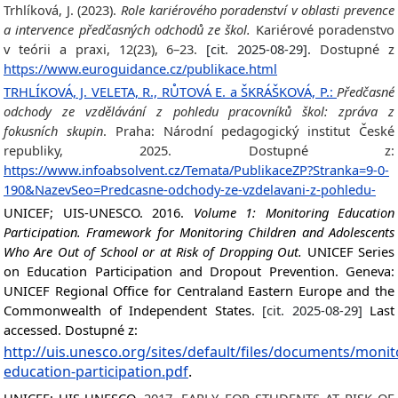
Trhlíková, J. (2023).
Role kariérového poradenství v oblasti prevence
a intervence předčasných odchodů ze škol.
Kariérové poradenstvo
v teórii a praxi, 12(23), 6–23.
[cit. 2025-08-29].
Dostupné z
https://www.euroguidance.cz/publikace.html
TRHLÍKOVÁ, J. VELETA, R., RŮTOVÁ E. a ŠKRÁŠKOVÁ, P.:
Předčasné
odchody ze vzdělávání z pohledu pracovníků škol: zpráva z
fokusních skupin
. Praha: Národní pedagogický institut České
republiky, 2025. Dostupné z:
https://www.infoabsolvent.cz/Temata/PublikaceZP?Stranka=9-0-
190&NazevSeo=Predcasne-odchody-ze-vzdelavani-z-pohledu-
UNICEF; UIS-UNESCO. 2016.
Volume 1: Monitoring Education
Participation. Framework for Monitoring Children and Adolescents
Who Are Out of School or at Risk of Dropping Out.
UNICEF Series
on Education Participation and Dropout Prevention. Geneva:
UNICEF Regional Office for Centraland Eastern Europe and the
Commonwealth of Independent States.
[cit. 2025-08-29]
Last
accessed. Dostupné z:
http://uis.unesco.org/sites/default/files/documents/monit
education-participation.pdf
.