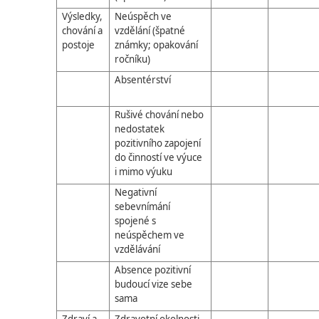
Výsledky,
Neúspěch ve
chování a
vzdělání (špatné
postoje
známky; opakování
ročníku)
Absentérství
Rušivé chování nebo
nedostatek
pozitivního zapojení
do činností ve výuce
i mimo výuku
Negativní
sebevnímání
spojené s
neúspěchem ve
vzdělávání
Absence pozitivní
budoucí vize sebe
sama