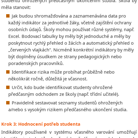
studentů ohrožených předčasným ukončením studia. Škola by
měla stanovit:
Jak budou shromažďována a zaznamenávána data pro
každý indikátor za jednotlivé žáky, včetně zajištění ochrany
osobních údajů. Školy mohou používat různé systémy, např.
Excel. Bodovací tabulky by měly být jednoduché a měly by
poskytnout rychlý přehled o žácích a automatický přehled o
„červených vlajkách“. Nicméně konkrétní indikátory by měly
být doplněny úsudkem ze strany pedagogických nebo
poradenských pracovníků.
Identifikace rizika může probíhat průběžně nebo
několikrát ročně, důležitá je včasnost.
Určit, kdo bude identifikovat studenty ohrožené
předčasným odchodem ze školy (např. třídní učitelé).
Pravidelně sestavovat seznamy studentů ohrožených
a/nebo s vysokým rizikem předčasného ukončení studia.
Krok 3: Hodnocení potřeb studenta
Indikátory používané v systému včasného varování umožňují