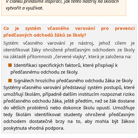
V článku přinášíme inspiraci, jak tento nástroj na školách
vytvořit a využívat.
Co je systém včasného varování pro prevenci
předčasných odchodů žáků ze školy?
Systém včasného varování je nástroj, jehož cílem je
identifikovat žáky ohrožené předčasným odchodem ze školy
na základě přítomnosti „červené vlajky“, která je založena na:
Identifikaci specifických faktorů, které přispívají k
předčasnému odchodu ze školy.
Signálech hrozícího předčasného odchodu žáka ze školy
Systémy včasného varování představují systém postupů, které
umožňují školám, případně dalším institucím rozpoznat riziko
předčasného odchodu žáka, ještě předtím, než se žák dostane
do větších problémů nebo dokonce školu opustí. Umožňuje
tedy školám identifikovat studenty ohrožené předčasným
odchodem dostatečně brzy na to, aby mohla být žákovi
poskytnuta vhodná podpora.