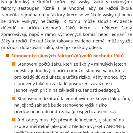
Na jednotlivých školách může být výskyt žáků s rizikovými
faktory zastoupen různě a je vhodné, aby se každá škola
zaměřila zejména na ty faktory, které se ve škole vyskytují nebo
se dříve vyskytly nejčastěji. K tomu může sloužit evidence
důvodů a příčin odchodů žáků, které si některé školy
zpracovávají, např. v rámci výchovných komisí nebo jednání se
žáky a rodiči. Pokud škola takovou evidenci nemá, může využít
možnost dotazování žáků, kteří již ze školy odešli.
Stanovení rizikových faktorů/důvodů odchodu žáků
Stanovení počtů žáků, kteří ze školy v minulých letech
odešli z jednotlivých příčin umožní stanovit váhu, která
pro každý důvod ukazuje určité riziko. Váhy mohou být
stanoveny také na základě posouzení závažnosti
jednotlivých příčin na základě zkušeností pedagogů.
Stanovení indikátorů k jednotlivým rizikovým faktorům,
na jejichž základě bude stanoveno vyšší riziko
předčasného odchodu žáka (prospěch, absence…).
Indikátory musí být přesně definované, zjistitelné na
škole a měřitelné (alespoň z hlediska výskytu ANO/NE).
indikátory mohou být např. prospěch a absence, kdy je