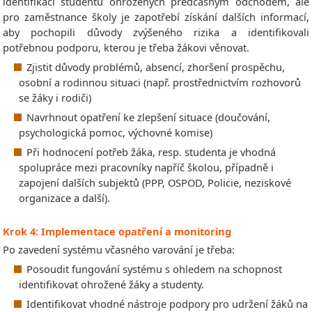
identifikaci studentů ohrožených předčasným odchodem, ale
pro zaměstnance školy je zapotřebí získání dalších informací,
aby pochopili důvody zvýšeného rizika a identifikovali
potřebnou podporu, kterou je třeba žákovi věnovat.
Zjistit důvody problémů, absencí, zhoršení prospěchu,
osobní a rodinnou situaci (např. prostřednictvím rozhovorů
se žáky i rodiči)
Navrhnout opatření ke zlepšení situace (doučování,
psychologická pomoc, výchovné komise)
Při hodnocení potřeb žáka, resp. studenta je vhodná
spolupráce mezi pracovníky napříč školou, případně i
zapojení dalších subjektů (PPP, OSPOD, Policie, neziskové
organizace a další).
Krok 4: Implementace opatření a monitoring
Po zavedení systému včasného varování je třeba:
Posoudit fungování systému s ohledem na schopnost
identifikovat ohrožené žáky a studenty.
Identifikovat vhodné nástroje podpory pro udržení žáků na