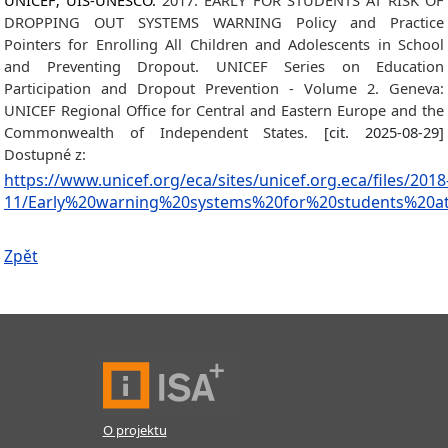
UNICEF; UIS-UNESCO.
2017. EARLY FOR STUDENTS AT RISK OF
DROPPING OUT SYSTEMS WARNING Policy and Practice
Pointers for Enrolling All Children and Adolescents in School
and Preventing Dropout. UNICEF Series on Education
Participation and Dropout Prevention - Volume 2. Geneva:
UNICEF Regional Office for Central and Eastern Europe and the
Commonwealth of Independent States.
[cit. 2025-08-29]
Dostupné z:
https://www.unicef.org/eca/sites/unicef.org.eca/files/2018
11/Early%20warning%20systems%20for%20students%20a
Zpět
O projektu