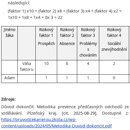
následující:
(faktor 1) x10 + (faktor 2) x8 + (faktor 3) x4 + (faktor 4) x2 =
1x10 + 1x8 + 1x4 + 0x 3 = 22
Jméno
Rizikový
Rizikový
Rizikový
Rizikový
žáka
faktor 1
faktor 2
faktor 3
faktor 4
Prospěch
Absence
Problémy
Sociální
s
znevýhodnění
chováním
Váha
10
8
4
2
faktoru
Adam
1
1
1
0
Zdroje:
Důvod dokončit. Metodika prevence předčasných odchodů ze
vzdělávání. Plzeňský kraj.
[cit. 2025-08-29]
.
Dostupné z:
https://pruvodcekarierou.zkola.cz/wp-
content/uploads/2024/05/Metodika-Duvod-dokoncit.pdf