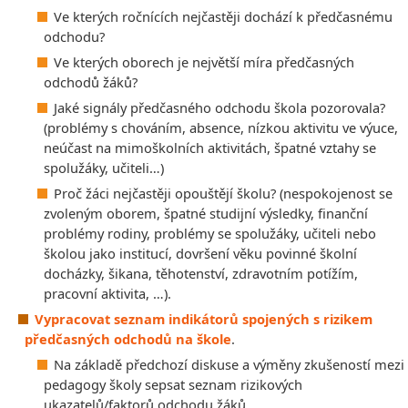
Ve kterých ročnících nejčastěji dochází k předčasnému
odchodu?
Ve kterých oborech je největší míra předčasných
odchodů žáků?
Jaké signály předčasného odchodu škola pozorovala?
(problémy s chováním, absence, nízkou aktivitu ve výuce,
neúčast na mimoškolních aktivitách, špatné vztahy se
spolužáky, učiteli…)
Proč žáci nejčastěji opouštějí školu? (nespokojenost se
zvoleným oborem, špatné studijní výsledky, finanční
problémy rodiny, problémy se spolužáky, učiteli nebo
školou jako institucí, dovršení věku povinné školní
docházky, šikana, těhotenství, zdravotním potížím,
pracovní aktivita, …).
Vypracovat seznam indikátorů spojených s rizikem
předčasných odchodů na škole
.
Na základě předchozí diskuse a výměny zkušeností mezi
pedagogy školy sepsat seznam rizikových
ukazatelů/faktorů odchodu žáků.