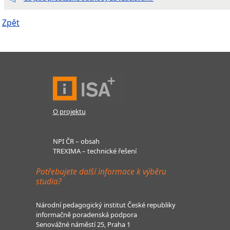
Zpět
O projektu
NPI ČR – obsah
TREXIMA – technické řešení
Potřebujete další informace k výběru
studia?
Národní pedagogický institut České republiky
informačně poradenská podpora
Senovážné náměstí 25, Praha 1