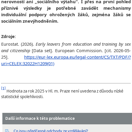
nerovností ani „sociálního výtahu“. I přes na první pohled
příznivé výsledky je potřebné zavádět mechanismy
individuální podpory ohrožených žáků, zejména žáků se
sociálním znevýhodněním.
Zdroje
:
Eurostat. (2026).
Early leavers from education and training by sex
and citizenship
[Data set]. European Commission. [cit. 2026-05-
25].
https://eur-lex.europa.eu/legal-content/CS/TXT/PDF/?
uri=CELEX:32022H1209(01)
[1]
Hodnota za rok 2025 v Hl. m. Praze není uvedena z důvodu nízké
statistické spolehlivosti.
Další informace k této problematice
Co jsou předčasné odchody ze vzdělávání?