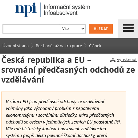
Úvodní strana
Bez bariér až na trh práce
Článek
Česká republika a EU –
vytisknout
srovnání předčasných odchodů ze
vzdělávání
V rámci EU jsou předčasné odchody ze vzdělávání
vnímány jako významný problém s negativními
ekonomickými i sociálními důsledky. Míra předčasných
odchodů se ovšem v jednotlivých zemích EU podstatně liší.
Vliv má historický kontext i nastavení vzdělávacího
systému (např. délka povinné školní docházky, která