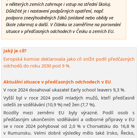
v některých zemích zahrnuje i vstup na střední školu).
Důležité je i nastavení podpůrných opatření, např.
podpora znevýhodněných žáků (snídaně nebo obědy ve
škole zdarma) a další. V článku se zaměříme na porovnání
situace v předčasných odchodech v Česku a zemích EU.
Jaký je cíl?
Evropská komise deklarovala jako cíl snížit podíl předčasných
odchodů do roku 2030 pod 9 %.
Aktuální situace v předčasných odchodech v EU
V roce 2024 dosahoval ukazatel Early school leavers 9,3 %.
Vyšší byl v roce 2024 podíl mladých mužů, kteří předčasně
odešli ze vzdělávání (10,9 %) než žen (7,7 %).
Rozdíly mezi zeměmi EU byly výrazné. Podíl osob s
předčasným ukončením vzdělávání a odborné přípravy v EU
se v roce 2024 pohyboval od 2,0 % v Chorvatsku do 16,8 %
v Rumunsku. Velmi dobré výsledky mělo také Irsko, Řecko,