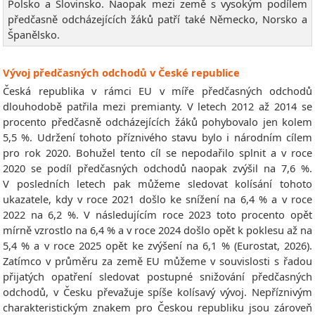
Polsko a Slovinsko. Naopak mezi země s vysokým podílem
předčasně odcházejících žáků patří také Německo, Norsko a
Španělsko.
Vývoj předčasných odchodů v České republice
Česká republika v rámci EU v míře předčasných odchodů
dlouhodobě patřila mezi premianty. V letech 2012 až 2014 se
procento předčasně odcházejících žáků pohybovalo jen kolem
5,5 %. Udržení tohoto příznivého stavu bylo i národním cílem
pro rok 2020. Bohužel tento cíl se nepodařilo splnit a v roce
2020 se podíl předčasných odchodů naopak zvýšil na 7,6 %.
V posledních letech pak můžeme sledovat kolísání tohoto
ukazatele, kdy v roce 2021 došlo ke snížení na 6,4 % a v roce
2022 na 6,2 %. V následujícím roce 2023 toto procento opět
mírně vzrostlo na 6,4 % a v roce 2024 došlo opět k poklesu až na
5,4 % a v roce 2025 opět ke zvýšení na 6,1 % (Eurostat, 2026).
Zatímco v průměru za země EU můžeme v souvislosti s řadou
přijatých opatření sledovat postupné snižování předčasných
odchodů, v Česku převažuje spíše kolísavý vývoj. Nepříznivým
charakteristickým znakem pro Českou republiku jsou zároveň