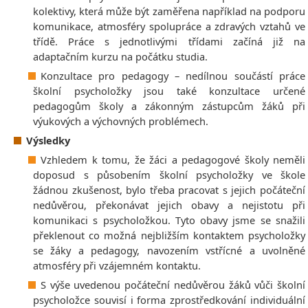
kolektivy, která může být zaměřena například na podporu
komunikace, atmosféry spolupráce a zdravých vztahů ve
třídě. Práce s jednotlivými třídami začíná již na
adaptačním kurzu na počátku studia.
Konzultace pro pedagogy – nedílnou součástí práce
školní psycholožky jsou také konzultace určené
pedagogům školy a zákonným zástupcům žáků při
výukových a výchovných problémech.
Výsledky
Vzhledem k tomu, že žáci a pedagogové školy neměli
doposud s působením školní psycholožky ve škole
žádnou zkušenost, bylo třeba pracovat s jejich počáteční
nedůvěrou, překonávat jejich obavy a nejistotu při
komunikaci s psycholožkou. Tyto obavy jsme se snažili
překlenout co možná nejbližším kontaktem psycholožky
se žáky a pedagogy, navozením vstřícné a uvolněné
atmosféry při vzájemném kontaktu.
S výše uvedenou počáteční nedůvěrou žáků vůči školní
psycholožce souvisí i forma zprostředkování individuální