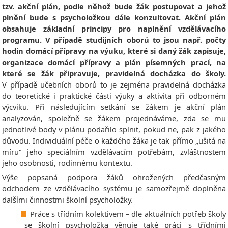
tzv. akční plán, podle něhož bude žák postupovat a jehož
plnění bude s psycholožkou dále konzultovat. Akční plán
obsahuje základní principy pro naplnění vzdělávacího
programu. V případě studijních oborů to jsou např. počty
hodin domácí přípravy na výuku, které si daný žák zapisuje,
organizace domácí přípravy a plán písemných prací, na
které se žák připravuje, pravidelná docházka do školy.
V případě učebních oborů to je zejména pravidelná docházka
do teoretické i praktické části výuky a aktivita při odborném
výcviku. Při následujícím setkání se žákem je akční plán
analyzován, společně se žákem projednáváme, zda se mu
jednotlivé body v plánu podařilo splnit, pokud ne, pak z jakého
důvodu. Individuální péče o každého žáka je tak přímo „ušitá na
míru“ jeho speciálním vzdělávacím potřebám, zvláštnostem
jeho osobnosti, rodinnému kontextu.
Výše popsaná podpora žáků ohrožených předčasným
odchodem ze vzdělávacího systému je samozřejmě doplněna
dalšími činnostmi školní psycholožky.
Práce s třídním kolektivem – dle aktuálních potřeb školy
se školní psycholožka věnuje také práci s třídními