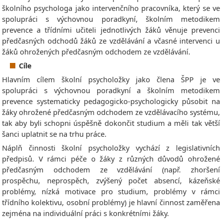
školního psychologa jako intervenčního pracovníka, který se ve
spolupráci s výchovnou poradkyní, školním metodikem
prevence a třídními učiteli jednotlivých žáků věnuje prevenci
předčasných odchodů žáků ze vzdělávání a včasné intervenci u
žáků ohrožených předčasným odchodem ze vzdělávání.
Cíle
Hlavním cílem školní psycholožky jako člena ŠPP je ve
spolupráci s výchovnou poradkyní a školním metodikem
prevence systematicky pedagogicko-psychologicky působit na
žáky ohrožené předčasným odchodem ze vzdělávacího systému,
tak aby byli schopni úspěšně dokončit studium a měli tak větší
šanci uplatnit se na trhu práce.
Náplň činnosti školní psycholožky vychází z legislativních
předpisů. V rámci péče o žáky z různých důvodů ohrožené
předčasným odchodem ze vzdělávání (např. zhoršení
prospěchu, neprospěch, zvýšený počet absencí, kázeňské
problémy, nízká motivace pro studium, problémy v rámci
třídního kolektivu, osobní problémy) je hlavní činnost zaměřena
zejména na individuální práci s konkrétními žáky.