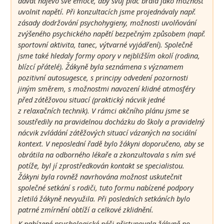
dávat najevo své emoce, aby svůj pláč brala jako možnost
uvolnit napětí. Při konzultacích jsme projednávaly např.
zásady dodržování psychohygieny, možnosti uvolňování
zvýšeného psychického napětí bezpečným způsobem (např.
sportovní aktivita, tanec, výtvarné vyjádření). Společně
jsme také hledaly formy opory v nejbližším okolí (rodina,
blízcí přátelé). Žákyně byla seznámena s významem
pozitivní autosugesce, s principy odvedení pozornosti
jiným směrem, s možnostmi navození klidné atmosféry
před zátěžovou situací (praktický nácvik jedné
z relaxačních technik). V rámci akčního plánu jsme se
soustředily na pravidelnou docházku do školy a pravidelný
nácvik zvládání zátěžových situací vázaných na sociální
kontext. V neposlední řadě bylo žákyni doporučeno, aby se
obrátila na odborného lékaře a zkonzultovala s ním své
potíže, byl jí zprostředkován kontakt se specialistou.
Žákyni byla rovněž navrhována možnost uskutečnit
společné setkání s rodiči, tuto formu nabízené podpory
zletilá žákyně nevyužila. Při posledních setkáních bylo
patrné zmírnění obtíží a celkové zklidnění.
K nabízené psychologické péči přistupovala žákyně po