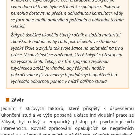
celou dobu aktivně, byla vstřícná ke spolupráci. Pokud se
nemohla dostavit na předem dohodnutou konzultaci, vždy
se formou e-mailu omluvila a požádala o náhradní termín
setkání.
Žákyně úspěšně ukončila čtvrtý ročník a složila maturitní
zkoušku. V budoucnu by ráda pokračovala ve studiu na
vysoké škole a zvýšila tak svoje šance na uplatnění na trhu
práce. V souvislosti se změnami, které žákyni s přestupem
na vysokou školu čekají, a s tím spojenou zvýšenou
psychickou zátěží je vhodné, aby žákyně i nadále
pokračovala v již zavedených podpůrných opatřeních a
vyhledala odbornou pomoc v místě dalšího studia.
Závěr
Jedním z klíčových faktorů, které přispěly k úspěšnému
ukončení studia ve výše popsané ukázce individuální práce se
žákyní, byl citlivý a empatický přístup při psychologických
intervencích. Rovněž zpracování opakujících se negativních
emocí a zkušeností spojených s návštěvami různých specialistů,