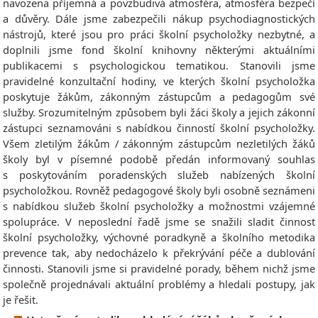
navozena příjemná a povzbudivá atmosféra, atmosféra bezpečí
a důvěry. Dále jsme zabezpečili nákup psychodiagnostických
nástrojů, které jsou pro práci školní psycholožky nezbytné, a
doplnili jsme fond školní knihovny některými aktuálními
publikacemi s psychologickou tematikou. Stanovili jsme
pravidelné konzultační hodiny, ve kterých školní psycholožka
poskytuje žákům, zákonným zástupcům a pedagogům své
služby. Srozumitelným způsobem byli žáci školy a jejich zákonní
zástupci seznamováni s nabídkou činností školní psycholožky.
Všem zletilým žákům / zákonným zástupcům nezletilých žáků
školy byl v písemné podobě předán informovaný souhlas
s poskytováním poradenských služeb nabízených školní
psycholožkou. Rovněž pedagogové školy byli osobně seznámeni
s nabídkou služeb školní psycholožky a možnostmi vzájemné
spolupráce. V neposlední řadě jsme se snažili sladit činnost
školní psycholožky, výchovné poradkyně a školního metodika
prevence tak, aby nedocházelo k překrývání péče a dublování
činnosti. Stanovili jsme si pravidelné porady, během nichž jsme
společně projednávali aktuální problémy a hledali postupy, jak
je řešit.