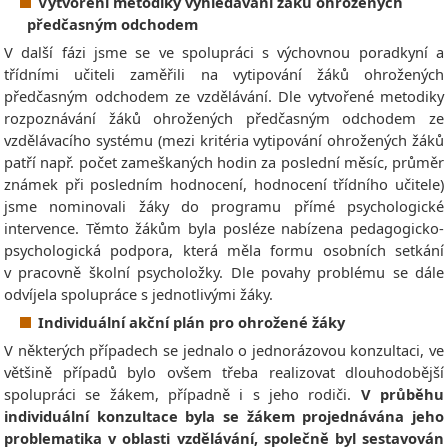
Vytvoření metodiky vyhledávání žáků ohrožených
předčasným odchodem
V další fázi jsme se ve spolupráci s výchovnou poradkyní a
třídními učiteli zaměřili na vytipování žáků ohrožených
předčasným odchodem ze vzdělávání. Dle vytvořené metodiky
rozpoznávání žáků ohrožených předčasným odchodem ze
vzdělávacího systému (mezi kritéria vytipování ohrožených žáků
patří např. počet zameškaných hodin za poslední měsíc, průměr
známek při posledním hodnocení, hodnocení třídního učitele)
jsme nominovali žáky do programu přímé psychologické
intervence. Těmto žákům byla posléze nabízena pedagogicko-
psychologická podpora, která měla formu osobních setkání
v pracovně školní psycholožky. Dle povahy problému se dále
odvíjela spolupráce s jednotlivými žáky.
Individuální akční plán pro ohrožené žáky
V některých případech se jednalo o jednorázovou konzultaci, ve
většině případů bylo ovšem třeba realizovat dlouhodobější
spolupráci se žákem, případně i s jeho rodiči.
V průběhu
individuální konzultace byla se žákem projednávána jeho
problematika v oblasti vzdělávání, společně byl sestavován