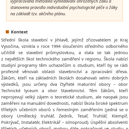
vypracována metodika vyhledávání ohrožených žáků a
stanovena pravidla individuální psychologické péče o žáky
na základě tzv. akčního plánu.
Kontext
Střední škola stavební v Jihlavě, jejímž zřizovatelem je Kraj
Vysočina, vznikla v roce 1994 sloučením středního odborného
učiliště se stavební průmyslovkou, a stala se tak jednou
z největších škol technického zaměření v regionu. Škola nabízí
studijní programy těm uchazečům o studium, kteří by se rádi
profesně věnovali oblasti stavebnictví a zpracování dřeva.
Žákům, kteří na základních školách dosahovali velmi dobrých
výsledků, jsou určeny dva čtyřleté maturitní obory – obor
Technické lyceum a obor Stavebnictví. Těm žákům, kteří
neprojevují velký zájem o teoretické studium, ale naopak jsou
zaměřeni na manuální dovednosti, nabízí škola široké spektrum
tříletých učebních oborů s řemeslným zaměřením (jedná se o
obory Umělecký truhlář, Zedník, Tesař, Truhlář, Klempíř,
Pokrývač, Instalatér, Elektrikář – silnoproud). Úspěšní absolventi
tříletých učebních oborů mohou dále pokračovat ve studiu a