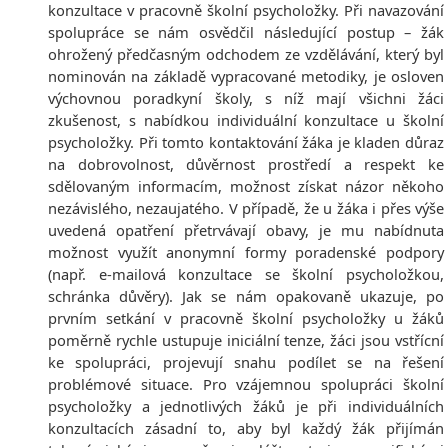
konzultace v pracovně školní psycholožky. Při navazování
spolupráce se nám osvědčil následující postup – žák
ohrožený předčasným odchodem ze vzdělávání, který byl
nominován na základě vypracované metodiky, je osloven
výchovnou poradkyní školy, s níž mají všichni žáci
zkušenost, s nabídkou individuální konzultace u školní
psycholožky. Při tomto kontaktování žáka je kladen důraz
na dobrovolnost, důvěrnost prostředí a respekt ke
sdělovaným informacím, možnost získat názor někoho
nezávislého, nezaujatého. V případě, že u žáka i přes výše
uvedená opatření přetrvávají obavy, je mu nabídnuta
možnost využít anonymní formy poradenské podpory
(např. e-mailová konzultace se školní psycholožkou,
schránka důvěry). Jak se nám opakovaně ukazuje, po
prvním setkání v pracovně školní psycholožky u žáků
poměrně rychle ustupuje iniciální tenze, žáci jsou vstřícní
ke spolupráci, projevují snahu podílet se na řešení
problémové situace. Pro vzájemnou spolupráci školní
psycholožky a jednotlivých žáků je při individuálních
konzultacích zásadní to, aby byl každý žák přijímán