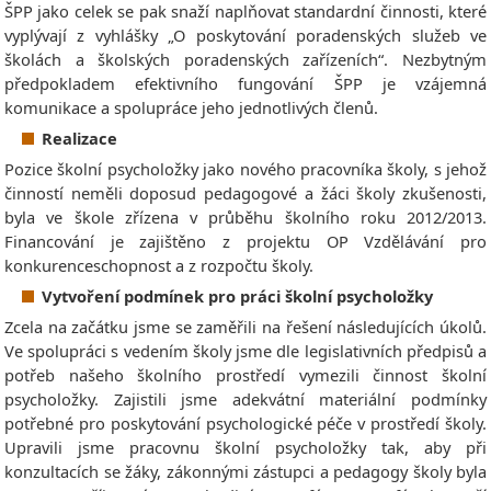
ŠPP jako celek se pak snaží naplňovat standardní činnosti, které
vyplývají z vyhlášky „O poskytování poradenských služeb ve
školách a školských poradenských zařízeních“. Nezbytným
předpokladem efektivního fungování ŠPP je vzájemná
komunikace a spolupráce jeho jednotlivých členů.
Realizace
Pozice školní psycholožky jako nového pracovníka školy, s jehož
činností neměli doposud pedagogové a žáci školy zkušenosti,
byla ve škole zřízena v průběhu školního roku 2012/2013.
Financování je zajištěno z projektu OP Vzdělávání pro
konkurenceschopnost a z rozpočtu školy.
Vytvoření podmínek pro práci školní psycholožky
Zcela na začátku jsme se zaměřili na řešení následujících úkolů.
Ve spolupráci s vedením školy jsme dle legislativních předpisů a
potřeb našeho školního prostředí vymezili činnost školní
psycholožky. Zajistili jsme adekvátní materiální podmínky
potřebné pro poskytování psychologické péče v prostředí školy.
Upravili jsme pracovnu školní psycholožky tak, aby při
konzultacích se žáky, zákonnými zástupci a pedagogy školy byla