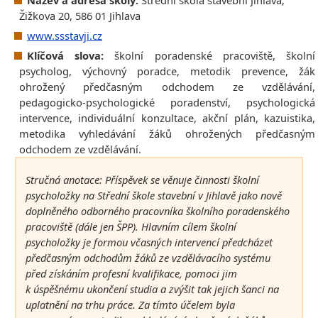
Žižkova 20, 586 01 Jihlava
www.ssstavji.cz
Klíčová slova:
školní poradenské pracoviště, školní
psycholog, výchovný poradce, metodik prevence, žák
ohrožený předčasným odchodem ze vzdělávání,
pedagogicko-psychologické poradenství, psychologická
intervence, individuální konzultace, akční plán, kazuistika,
metodika vyhledávání žáků ohrožených předčasným
odchodem ze vzdělávání.
Stručná anotace: Příspěvek se věnuje činnosti školní
psycholožky na Střední škole stavební v Jihlavě jako nově
doplněného odborného pracovníka školního poradenského
pracoviště (dále jen ŠPP). Hlavním cílem školní
psycholožky je formou včasných intervencí předcházet
předčasným odchodům žáků ze vzdělávacího systému
před získáním profesní kvalifikace, pomoci jim
k úspěšnému ukončení studia a zvýšit tak jejich šanci na
uplatnění na trhu práce. Za tímto účelem byla