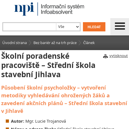
Úvodní strana
Bez bariér až na trh práce
Článek
Školní poradenské
vytisknout
pracoviště – Střední škola
stavební Jihlava
Působení školní psycholožky – vytvoření
metodiky vyhledávání ohrožených žáků a
zavedení akčních plánů – Střední škola stavební
v Jihlavě
Autor:
Mgr. Lucie Trojanová
Název a adresa školy:
Střední škola stavební Jihlava,