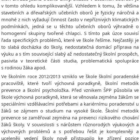
v tomto ohledu komplikovanější. Vzhledem k tomu, že většina
stavebních a dřevařských učebních oborů je fyzicky náročná a
mnohé z nich vyžadují činnost často v nepříznivých klimatických
podmínkách, jedná se u těchto učebních oborů výhradně o
homogenní skupiny tvořené chlapci. S tímto pak úzce souvisí
řada specifických problémů, které ve škole řešíme. Nejčastěji je
to slabá docházka do školy, nedostatečná domácí příprava na
výuku a s tím související slabý až nedostatečný školní prospěch,
pasivita v teoretické části studia, problematická spolupráce
s rodinou žáka apod.
Ve školním roce 2012/2013 vzniklo ve škole školní poradenské
pracoviště, které tvoří výchovná poradkyně, školní metodik
prevence a školní psycholožka. Před vznikem ŠPP působila ve
škole výchovná poradkyně, která se věnovala zejména žákům se
speciálními vzdělávacími potřebami a kariérnímu poradenství u
žáků se zájmem o studium na vysoké škole. Školní metodik
prevence se zaměřoval zejména na prevenci rizikového chování
žáků školy. V souvislosti s nárůstem různorodých výukových a
výchovných problémů a s potřebou řešit je komplexněji a
uceleněji vedení školy nově přistoupilo ke zřízení pozice