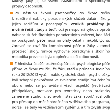
takový, jaký je, se všemi zvláštnostmi a specifickými
projevy osobnosti.
Po nástupu školní psycholožky do školy došlo
k rozšíření nabídky poradenských služeb žákům školy,
jejich rodičům a pedagogům.
Vzniklé problémy je
možné řešit „tady a teď“
, což je nesporná výhoda oproti
nabídce služeb školských poradenských zařízení, kde žáci
na poskytnutí péče musí mnohdy čekat i několik týdnů.
Zároveň se rozšířila komplexnost péče o žáky v rámci
prostředí školy, funkce výchovné poradkyně a školního
metodika prevence byla doplněna další odborností.
Z hlediska úspěšnosti/neúspěšnosti psychologické péče
přímo ve škole lze říci, že žáci, kteří v průběhu školního
roku 2012/2013 využili nabídky služeb školní psycholožky,
byli schopni pokračovat ve zvoleném studijním/učebním
oboru nebo se po uvážení všech aspektů (vzdělávací
předpoklady, motivace pro teoreticky nebo prakticky
zaměřené studium, zdravotní stav žáka apod.) rozhodli
pro přestup do méně náročného vzdělávacího programu,
udrželi se tedy ve vzdělávacím systému, a tím zvýšili svoji