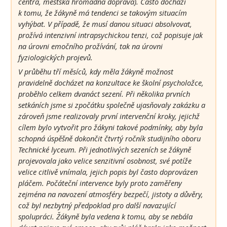
centra, městská hromadná doprava). Často dochází
k tomu, že žákyně má tendenci se takovým situacím
vyhýbat. V případě, že musí danou situaci absolvovat,
prožívá intenzivní intrapsychickou tenzi, což popisuje jak
na úrovni emočního prožívání, tak na úrovni
fyziologických projevů.
V průběhu tří měsíců, kdy měla žákyně možnost
pravidelně docházet na konzultace ke školní psycholožce,
proběhlo celkem dvanáct sezení. Při několika prvních
setkáních jsme si zpočátku společně ujasňovaly zakázku a
zároveň jsme realizovaly první intervenční kroky, jejichž
cílem bylo vytvořit pro žákyni takové podmínky, aby byla
schopná úspěšně dokončit čtvrtý ročník studijního oboru
Technické lyceum. Při jednotlivých sezeních se žákyně
projevovala jako velice senzitivní osobnost, své potíže
velice citlivě vnímala, jejich popis byl často doprovázen
pláčem. Počáteční intervence byly proto zaměřeny
zejména na navození atmosféry bezpečí, jistoty a důvěry,
což byl nezbytný předpoklad pro další navazující
spolupráci. Žákyně byla vedena k tomu, aby se nebála