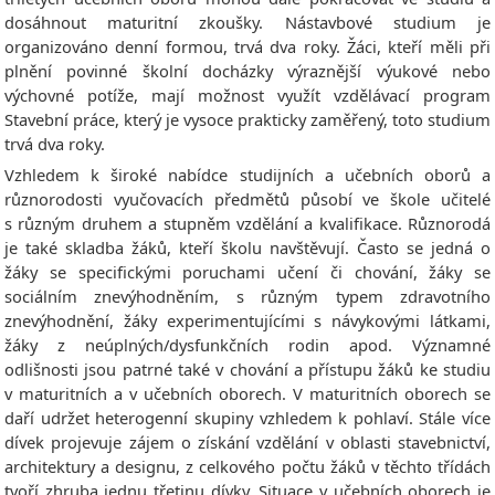
dosáhnout maturitní zkoušky. Nástavbové studium je
organizováno denní formou, trvá dva roky. Žáci, kteří měli při
plnění povinné školní docházky výraznější výukové nebo
výchovné potíže, mají možnost využít vzdělávací program
Stavební práce, který je vysoce prakticky zaměřený, toto studium
trvá dva roky.
Vzhledem k široké nabídce studijních a učebních oborů a
různorodosti vyučovacích předmětů působí ve škole učitelé
s různým druhem a stupněm vzdělání a kvalifikace. Různorodá
je také skladba žáků, kteří školu navštěvují. Často se jedná o
žáky se specifickými poruchami učení či chování, žáky se
sociálním znevýhodněním, s různým typem zdravotního
znevýhodnění, žáky experimentujícími s návykovými látkami,
žáky z neúplných/dysfunkčních rodin apod. Významné
odlišnosti jsou patrné také v chování a přístupu žáků ke studiu
v maturitních a v učebních oborech. V maturitních oborech se
daří udržet heterogenní skupiny vzhledem k pohlaví. Stále více
dívek projevuje zájem o získání vzdělání v oblasti stavebnictví,
architektury a designu, z celkového počtu žáků v těchto třídách
tvoří zhruba jednu třetinu dívky. Situace v učebních oborech je