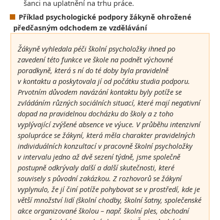
šanci na uplatnění na trhu práce.
Příklad psychologické podpory žákyně ohrožené
předčasným odchodem ze vzdělávání
Žákyně vyhledala péči školní psycholožky ihned po
zavedení této funkce ve škole na podnět výchovné
poradkyně, která s ní do té doby byla pravidelně
v kontaktu a poskytovala jí od počátku studia podporu.
Prvotním důvodem navázání kontaktu byly potíže se
zvládáním různých sociálních situací, které mají negativní
dopad na pravidelnou docházku do školy a z toho
vyplývající zvýšené absence ve výuce. V průběhu intenzivní
spolupráce se žákyní, která měla charakter pravidelných
individuálních konzultací v pracovně školní psycholožky
v intervalu jedno až dvě sezení týdně, jsme společně
postupně odkrývaly další a další skutečnosti, které
souvisely s původní zakázkou. Z rozhovorů se žákyní
vyplynulo, že jí činí potíže pohybovat se v prostředí, kde je
větší množství lidí (školní chodby, školní šatny, společenské
akce organizované školou – např. školní ples, obchodní