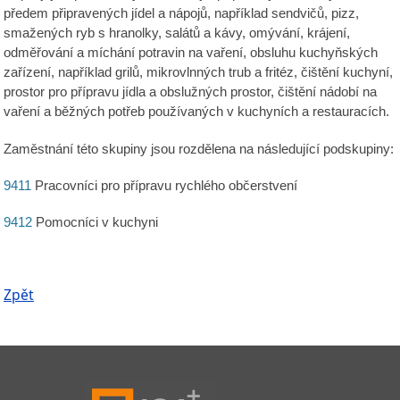
předem připravených jídel a nápojů, například sendvičů, pizz,
smažených ryb s hranolky, salátů a kávy, omývání, krájení,
odměřování a míchání potravin na vaření, obsluhu kuchyňských
zařízení, například grilů, mikrovlnných trub a fritéz, čištění kuchyní,
prostor pro přípravu jídla a obslužných prostor, čištění nádobí na
vaření a běžných potřeb používaných v kuchyních a restauracích.
Zaměstnání této skupiny jsou rozdělena na následující podskupiny:
9411
Pracovníci pro přípravu rychlého občerstvení
9412
Pomocníci v kuchyni
Zpět