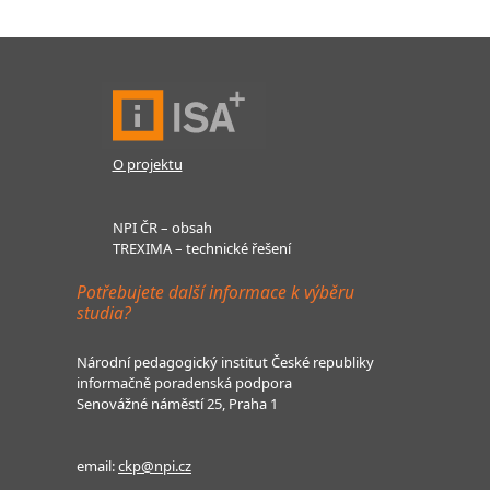
O projektu
NPI ČR – obsah
TREXIMA – technické řešení
Potřebujete další informace k výběru
studia?
Národní pedagogický institut České republiky
informačně poradenská podpora
Senovážné náměstí 25, Praha 1
email:
ckp@npi.cz