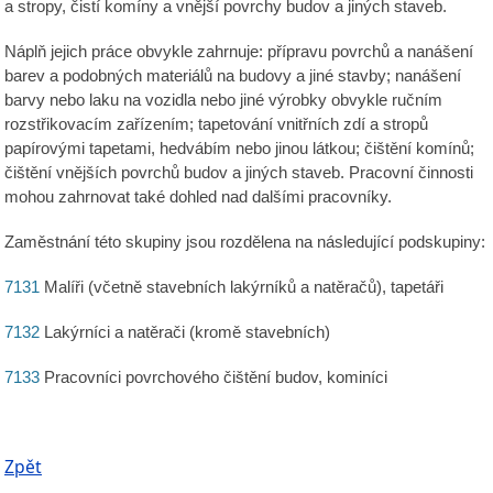
a stropy, čistí komíny a vnější povrchy budov a jiných staveb.
Náplň jejich práce obvykle zahrnuje: přípravu povrchů a nanášení
barev a podobných materiálů na budovy a jiné stavby; nanášení
barvy nebo laku na vozidla nebo jiné výrobky obvykle ručním
rozstřikovacím zařízením; tapetování vnitřních zdí a stropů
papírovými tapetami, hedvábím nebo jinou látkou; čištění komínů;
čištění vnějších povrchů budov a jiných staveb. Pracovní činnosti
mohou zahrnovat také dohled nad dalšími pracovníky.
Zaměstnání této skupiny jsou rozdělena na následující podskupiny:
7131
Malíři (včetně stavebních lakýrníků a natěračů), tapetáři
7132
Lakýrníci a natěrači (kromě stavebních)
7133
Pracovníci povrchového čištění budov, kominíci
Zpět