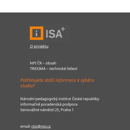
O projektu
NPI ČR – obsah
TREXIMA – technické řešení
Potřebujete další informace k výběru
studia?
Národní pedagogický institut České republiky
informačně poradenská podpora
Senovážné náměstí 25, Praha 1
email:
ckp@npi.cz