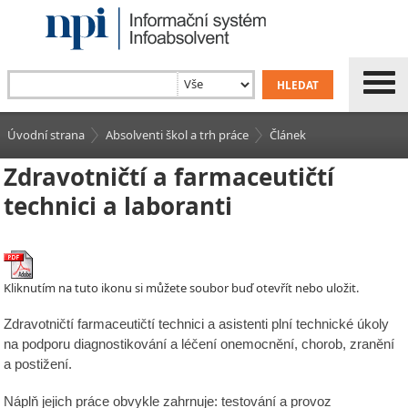
Úvodní strana
Absolventi škol a trh práce
Článek
Zdravotničtí a farmaceutičtí
technici a laboranti
Kliknutím na tuto ikonu si můžete soubor buď otevřít nebo uložit.
Zdravotničtí farmaceutičtí technici a asistenti plní technické úkoly
na podporu diagnostikování a léčení onemocnění, chorob, zranění
a postižení.
Náplň jejich práce obvykle zahrnuje: testování a provoz