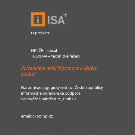
O projektu
NPI ČR – obsah
TREXIMA – technické řešení
Potřebujete další informace k výběru
studia?
Národní pedagogický institut České republiky
informačně poradenská podpora
Senovážné náměstí 25, Praha 1
email:
ckp@npi.cz