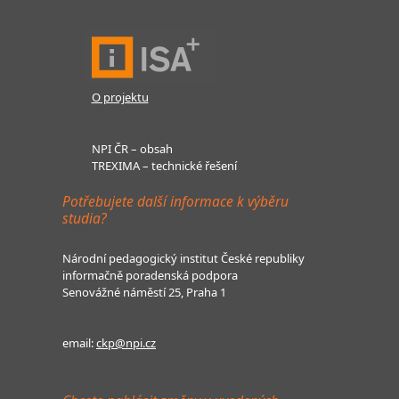
O projektu
NPI ČR – obsah
TREXIMA – technické řešení
Potřebujete další informace k výběru
studia?
Národní pedagogický institut České republiky
informačně poradenská podpora
Senovážné náměstí 25, Praha 1
email:
ckp@npi.cz