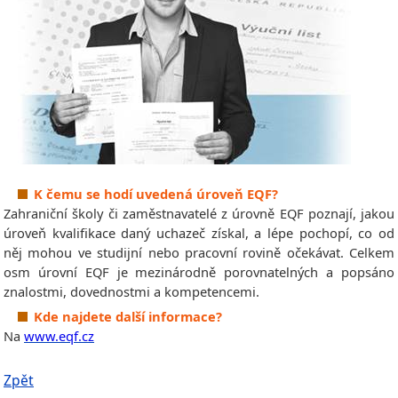
K čemu se hodí uvedená úroveň EQF?
Zahraniční školy či zaměstnavatelé z úrovně EQF poznají, jakou
úroveň kvalifikace daný uchazeč získal, a lépe pochopí, co od
něj mohou ve studijní nebo pracovní rovině očekávat. Celkem
osm úrovní
EQF je mezinárodně porovnatelných a popsáno
znalostmi, dovednostmi a kompetencemi.
Kde najdete další informace?
Na
www.eqf.cz
Zpět