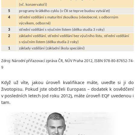
(vč. konzervatoří)
5
programy krátkého cyklu (v ČR se teprve budou vytvářet)
4
střední vzdělání s maturitní zkouškou (všeobecné, s odborným
výcvikem, odborné)
3
střední vzdělání s výučním listem (délka studia 3 roky)
2
základní vzdělání, střední vzdělání bez výučního listu, střední vzdělání
s výučním listem (délka studia 2 roky)
1
základy vzdělání (základní škola speciální)
Zdroj: Národní přiřazovací zpráva ČR, NÚV Praha 2012, ISBN 978-80-87652-74-
9
Když už víte, jakou úroveň kvalifikace máte, uveďte si ji do
životopisu. Pokud jste obdrželi Europass – dodatek k osvědčení
v posledních letech (od roku 2012), máte úroveň EQF uvedenou i
tam.