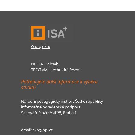
O projektu
NPI ČR – obsah
TREXIMA – technické řešení
Potřebujete další informace k výběru
studia?
Národní pedagogický institut České republiky
informačně poradenská podpora
Senovážné náměstí 25, Praha 1
email:
ckp@npi.cz