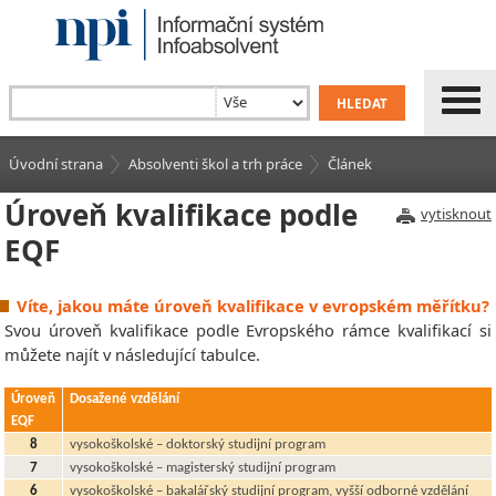
Úvodní strana
Absolventi škol a trh práce
Článek
Úroveň kvalifikace podle
vytisknout
EQF
Víte, jakou máte úroveň kvalifikace v evropském měřítku?
Svou úroveň kvalifikace podle Evropského rámce kvalifikací si
můžete najít v následující tabulce.
Úroveň
Dosažené vzdělání
EQF
8
vysokoškolské – doktorský studijní program
7
vysokoškolské – magisterský studijní program
6
vysokoškolské – bakalářský studijní program, vyšší odborné vzdělání