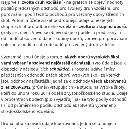
Nejprve si
zvolte druh vzdělání
- na grafech se objeví hodnoty
podílů předčasných odchodů pro zvolený druh vzdělání, pro
porovnání i podíl těchto odchodů pro všechny obory středních
škol. Potom můžete získat podrobnější údaje o některých
skupinách oborů odborného vzdělání -
zvolte si skupinu oborů
,
grafy se změní. Vlevo se objeví údaje o podílech předčasných
odchodů absolventů dané skupiny oborů, vpravo pro porovnání
naleznete podíl těchto odchodů pro zvolený druh vzdělání.
Významné jsou i údaje o tom,
z jakých oborů vysokých škol
vámi vybraní absolventi nejčastěji odcházejí
. Tyto údaje jsou k
dispozici
v
následujících
tabulkách
. Procenta udávají míry
předčasných odchodů z těch oborů vysokých škol, ze kterých
jsou odchody nejčastější. Jedná se o odchody
všech absolventů
z let 2009-2012
(průměr) vstupujících ke studiu na vysoké školy,
kteří do února roku 2014 odešli z vysokoškolského studia. Údaje
v procentních bodech (p.b.) vyjadřují, jak se tyto podíly odchodů
liší od průměrného podílu odchodů absolventů vybraného
středosškolského vzdělání.
Druhá tabulka uvádí údaje k porovnání. Jedná se o údaje o