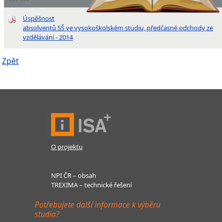
Úspěšnost
absolventů SŠ ve vysokoškolském studiu, předčasné odchody ze
vzdělávání - 2014
Zpět
O projektu
NPI ČR – obsah
TREXIMA – technické řešení
Potřebujete další informace k výběru
studia?