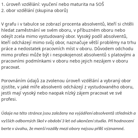
1. úroveň vzdělání: vyučení nebo maturita na SOŠ
2. obor vzdělání (skupina oborů)
V grafu i v tabulce se zobrazí procenta absolventů, kteří si chtěli
hledat zaměstnání ve svém oboru, v příbuzném oboru nebo
odejít zcela mimo vystudovaný obor. Vysoký podíl absolventů,
kteří odcházejí mimo svůj obor, naznačuje větší problémy na trhu
práce a nedostatek pracovních míst v oboru. Důvodem odchodu
mimo profesi může být i nespokojenost absolventů s platovými a
pracovními podmínkami v oboru nebo jejich nezájem v oboru
pracovat.
Porovnáním údajů za zvolenou úroveň vzdělání a vybraný obor
zjistíte, v jaké míře absolventi odcházejí z vystudovaného oboru,
jestli mají vysoký nebo naopak nízký zájem pracovat ve své
profesi.
Údaje na této stránce jsou založeny na vyjádření absolventů středních a
vyšších odborných škol v období 3 let od ukončení studia. Při hodnocení
berte v úvahu, že menší rozdíly mezi obory nejsou příliš významné.