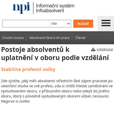
Úvodní strana
Absolventi škol a trh práce
Článek
Postoje absolventů k
vytisknout
uplatnění v oboru podle vzdělání
Stabilita profesní volby
Zde zjistíte, jaký měli absolventi středních škol zájem pracovat po
ukončení studia ve své profesi, zda si chtěli hledat zaměstnání ve
vystudovaném oboru, v příbuzném oboru nebo odejít do jiného
oboru, který s původně vystudovaným oborem vůbec nesouvisí.
Nejprve si zvolte: