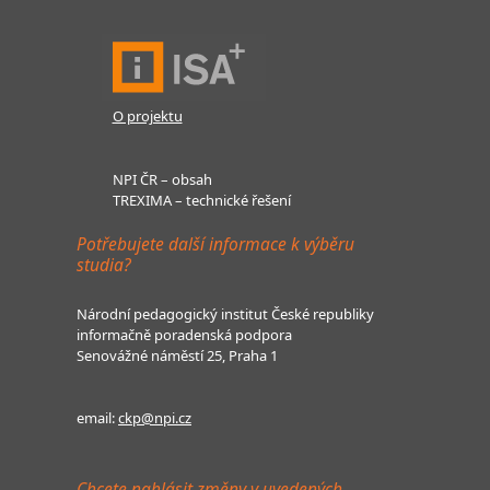
O projektu
NPI ČR – obsah
TREXIMA – technické řešení
Potřebujete další informace k výběru
studia?
Národní pedagogický institut České republiky
informačně poradenská podpora
Senovážné náměstí 25, Praha 1
email:
ckp@npi.cz
Chcete nahlásit změny v uvedených