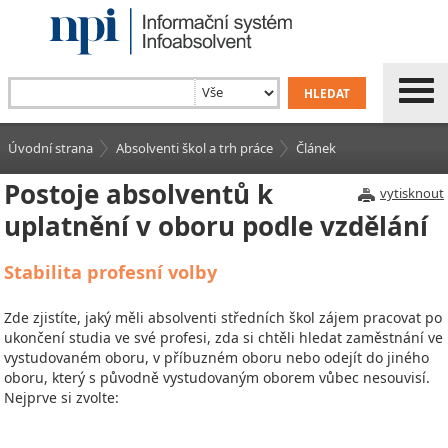
Úvodní strana
Absolventi škol a trh práce
Článek
Postoje absolventů k
vytisknout
uplatnění v oboru podle vzdělání
Stabilita profesní volby
Zde zjistíte, jaký měli absolventi středních škol zájem pracovat po
ukončení studia ve své profesi, zda si chtěli hledat zaměstnání ve
vystudovaném oboru, v příbuzném oboru nebo odejít do jiného
oboru, který s původně vystudovaným oborem vůbec nesouvisí.
Nejprve si zvolte: