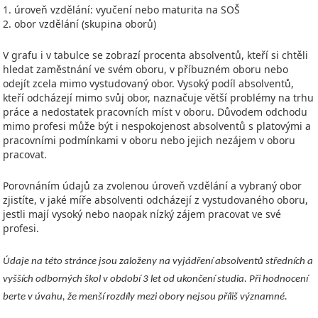
1. úroveň vzdělání: vyučení nebo maturita na SOŠ
2. obor vzdělání (skupina oborů)
V grafu i v tabulce se zobrazí procenta absolventů, kteří si chtěli
hledat zaměstnání ve svém oboru, v příbuzném oboru nebo
odejít zcela mimo vystudovaný obor. Vysoký podíl absolventů,
kteří odcházejí mimo svůj obor, naznačuje větší problémy na trhu
práce a nedostatek pracovních míst v oboru. Důvodem odchodu
mimo profesi může být i nespokojenost absolventů s platovými a
pracovními podmínkami v oboru nebo jejich nezájem v oboru
pracovat.
Porovnáním údajů za zvolenou úroveň vzdělání a vybraný obor
zjistíte, v jaké míře absolventi odcházejí z vystudovaného oboru,
jestli mají vysoký nebo naopak nízký zájem pracovat ve své
profesi.
Údaje na této stránce jsou založeny na vyjádření absolventů středních a
vyšších odborných škol v období 3 let od ukončení studia. Při hodnocení
berte v úvahu, že menší rozdíly mezi obory nejsou příliš významné.