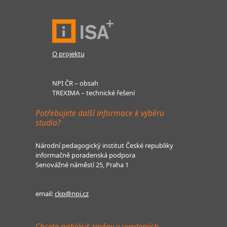
O projektu
NPI ČR – obsah
TREXIMA – technické řešení
Potřebujete další informace k výběru
studia?
Národní pedagogický institut České republiky
informačně poradenská podpora
Senovážné náměstí 25, Praha 1
email:
ckp@npi.cz
Chcete nahlásit změny v uvedených