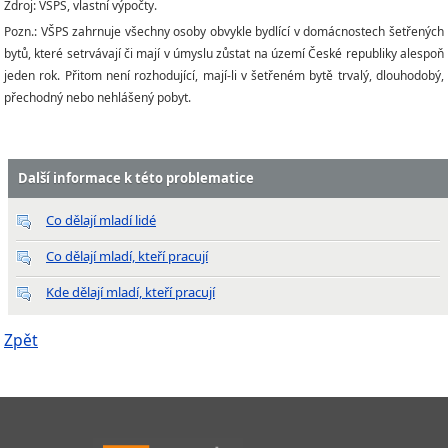
Zdroj: VŠPS, vlastní výpočty.
Pozn.: VŠPS zahrnuje všechny osoby obvykle bydlící v domácnostech šetřených
bytů, které setrvávají či mají v úmyslu zůstat na území České republiky alespoň
jeden rok. Přitom není rozhodující, mají-li v šetřeném bytě trvalý, dlouhodobý,
přechodný nebo nehlášený pobyt.
Další informace k této problematice
Co dělají mladí lidé
Co dělají mladí, kteří pracují
Kde dělají mladí, kteří pracují
Zpět