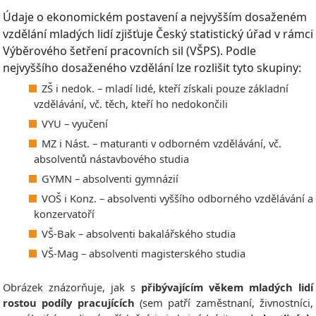
Údaje o ekonomickém postavení a nejvyšším dosaženém
vzdělání mladých lidí zjišťuje Český statistický úřad v rámci
Výběrového šetření pracovních sil (VŠPS). Podle
nejvyššího dosaženého vzdělání lze rozlišit tyto skupiny:
ZŠ i nedok. – mladí lidé, kteří získali pouze základní
vzdělávání, vč. těch, kteří ho nedokončili
VYU – vyučení
MZ i Nást. – maturanti v odborném vzdělávání, vč.
absolventů nástavbového studia
GYMN – absolventi gymnázií
VOŠ i Konz. – absolventi vyššího odborného vzdělávání a
konzervatoří
VŠ-Bak – absolventi bakalářského studia
VŠ-Mag – absolventi magisterského studia
Obrázek znázorňuje, jak s
přibývajícím věkem mladých lidí
rostou podíly pracujících
(sem patří zaměstnaní, živnostníci,