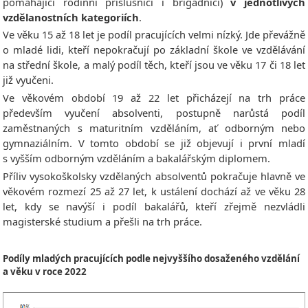
pomáhající rodinní příslušníci i brigádníci)
v jednotlivých
vzdělanostních kategoriích
.
Ve věku 15 až 18 let je podíl pracujících velmi nízký. Jde převážně
o mladé lidi, kteří nepokračují po základní škole ve vzdělávání
na střední škole, a malý podíl těch, kteří jsou ve věku 17 či 18 let
již vyučeni.
Ve věkovém období 19 až 22 let přicházejí na trh práce
především vyučení absolventi, postupně narůstá podíl
zaměstnaných s maturitním vzděláním, ať odborným nebo
gymnaziálním. V tomto období se již objevují i první mladí
s vyšším odborným vzděláním a bakalářským diplomem.
Příliv vysokoškolsky vzdělaných absolventů pokračuje hlavně ve
věkovém rozmezí 25 až 27 let, k ustálení dochází až ve věku 28
let, kdy se navýší i podíl bakalářů, kteří zřejmě nezvládli
magisterské studium a přešli na trh práce.
Podíly mladých pracujících podle nejvyššího dosaženého vzdělání
a věku v roce 2022