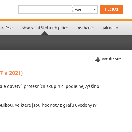
 profese
Absolventi škol a trh práce
Bez bariér
Jak na to
vytisknout
7 a 2021)
le odvětví, profesních skupin či podle nejvyššího
bulkou
, ve které jsou hodnoty z grafu uvedeny (v