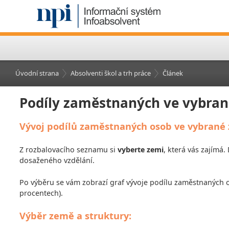
Úvodní strana
Absolventi škol a trh práce
Článek
Podíly zaměstnaných ve vybran
Vývoj podílů zaměstnaných osob ve vybrané ze
Z rozbalovacího seznamu si
vyberte zemi
, která vás zajímá.
dosaženého vzdělání.
Po výběru se vám zobrazí graf vývoje podílu zaměstnaných 
procentech).
Výběr země a struktury: