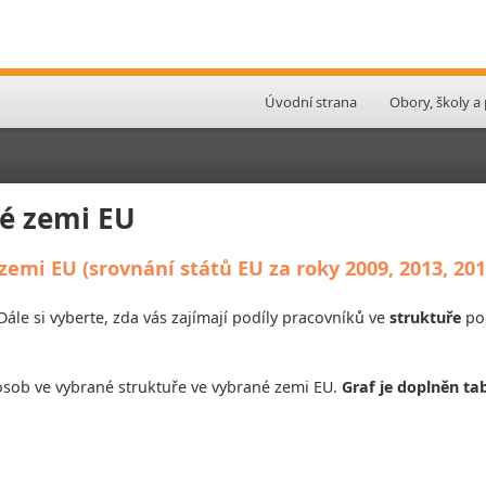
Úvodní strana
Obory, školy a
é zemi EU
mi EU (srovnání států EU za roky 2009, 2013, 201
 Dále si vyberte, zda vás zajímají podíly pracovníků ve
struktuře
pod
osob ve vybrané struktuře ve vybrané zemi EU.
Graf je doplněn ta