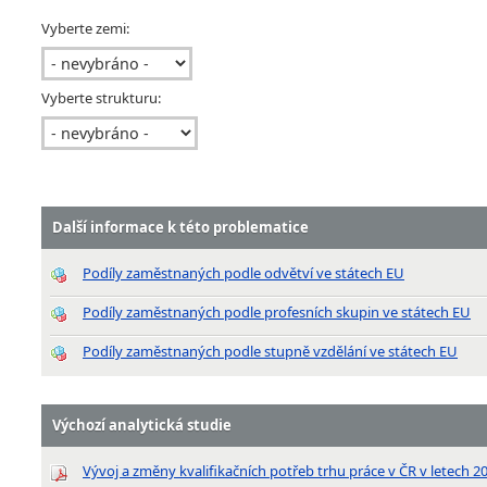
Vyberte zemi:
Vyberte strukturu:
Další informace k této problematice
Podíly zaměstnaných podle odvětví ve státech EU
Podíly zaměstnaných podle profesních skupin ve státech EU
Podíly zaměstnaných podle stupně vzdělání ve státech EU
Výchozí analytická studie
Vývoj a změny kvalifikačních potřeb trhu práce v ČR v letech 