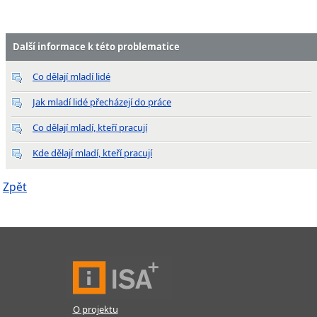
Další informace k této problematice
Co dělají mladí lidé
Jak mladí lidé přecházejí do práce
Co dělají mladí, kteří pracují
Kde dělají mladí, kteří pracují
Zpět
O projektu