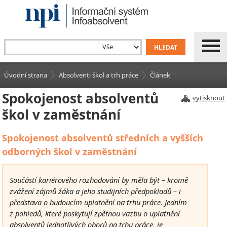
Úvodní strana
Absolventi škol a trh práce
Článek
Spokojenost absolventů
vytisknout
škol v zaměstnání
Spokojenost absolventů středních a vyšších
odborných škol v zaměstnání
Součástí kariérového rozhodování by měla být – kromě
zvážení zájmů žáka a jeho studijních předpokladů – i
představa o budoucím uplatnění na trhu práce. Jedním
z pohledů, které poskytují zpětnou vazbu o uplatnění
absolventů jednotlivých oborů na trhu práce, je