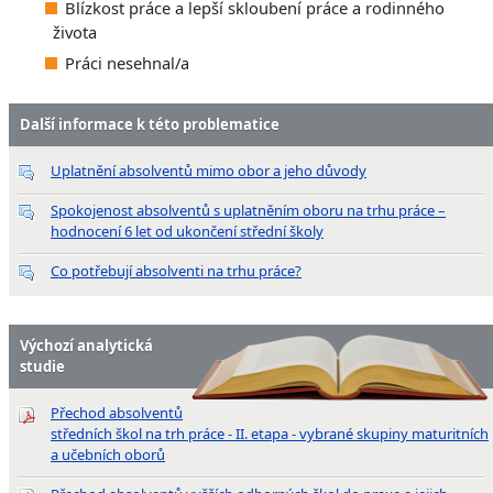
Blízkost práce a lepší skloubení práce a rodinného
života
Práci nesehnal/a
Další informace k této problematice
Uplatnění absolventů mimo obor a jeho důvody
Spokojenost absolventů s uplatněním oboru na trhu práce –
hodnocení 6 let od ukončení střední školy
Co potřebují absolventi na trhu práce?
Výchozí analytická
studie
Přechod absolventů
středních škol na trh práce - II. etapa - vybrané skupiny maturitních
a učebních oborů