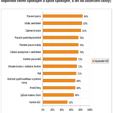
odpovědí velmi spokojen a spíše spokojen, 8 let od ukončení školy)