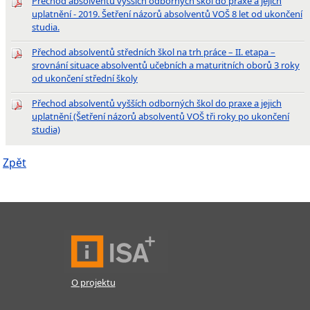
Přechod absolventů vyšších odborných škol do praxe a jejich
uplatnění - 2019. Šetření názorů absolventů VOŠ 8 let od ukončení
studia.
Přechod absolventů středních škol na trh práce – II. etapa –
srovnání situace absolventů učebních a maturitních oborů 3 roky
od ukončení střední školy
Přechod absolventů vyšších odborných škol do praxe a jejich
uplatnění (Šetření názorů absolventů VOŠ tři roky po ukončení
studia)
Zpět
O projektu